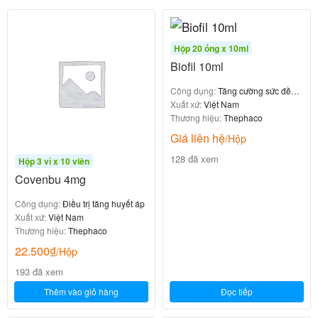
Hộp 20 ống x 10ml
Biofil 10ml
Công dụng:
Tăng cường sức đề
kháng
Xuất xứ:
Việt Nam
Thương hiệu:
Thephaco
Giá liên hệ
/Hộp
128 đã xem
Hộp 3 vỉ x 10 viên
Covenbu 4mg
Công dụng:
Điều trị tăng huyết áp
Xuất xứ:
Việt Nam
Thương hiệu:
Thephaco
22.500
₫
/Hộp
193 đã xem
Thêm vào giỏ hàng
Đọc tiếp