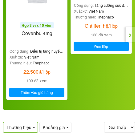
Công dụng:
Tăng cường sức đề
kháng
Xuất xứ:
Việt Nam
Thương hiệu:
Thephaco
Giá liên hệ
Hộp 3 vỉ x 10 viên
/Hộp
›
Covenbu 4mg
128 đã xem
Đọc tiếp
Công dụng:
Điều trị tăng huyết
áp
Xuất xứ:
Việt Nam
Thương hiệu:
Thephaco
22.500
₫
/Hộp
193 đã xem
Thêm vào giỏ hàng
Thương hiệu
Khoảng giá