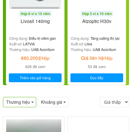
Hộp 8 vỉ x 15 viên
Hộp 3 vỉ x 10 viên
Livosil 140mg
Atzoptic H30v
Công dụng:
Điều trị viêm gan
Công dụng:
Tăng cường thị lực
Xuất xứ:
LATVIA
Xuất xứ:
Litva
Thương hiệu:
UAB Aconitum
Thương hiệu:
UAB Aconitum
880.200
₫
Giá liên hệ
/Hộp
/Hộp
628 đã xem
53 đã xem
Thêm vào giỏ hàng
Đọc tiếp
Thương hiệu
Khoảng giá