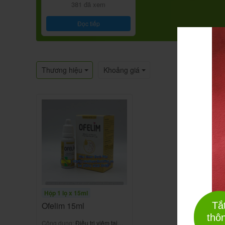
381 đã xem
Đọc tiếp
Thương hiệu
Khoảng giá
Hộp 1 lọ x 15ml
Tắ
Ofelim 15ml
thô
Công dụng:
Điều trị viêm tai