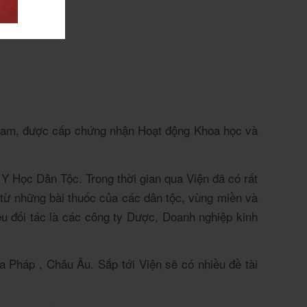
được cấp chứng nhận Hoạt động Khoa học và
 Học Dân Tộc. Trong thời gian qua Viện đã có rất
ế từ những bài thuốc của các dân tộc, vùng miền và
ều đối tác là các công ty Dược, Doanh nghiệp kinh
 Pháp , Châu Âu. Sắp tới Viện sẽ có nhiều đề tài