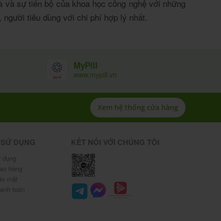
à và sự tiến bộ của khoa học công nghệ với những
người tiêu dùng với chi phí hợp lý nhất.
MyPill
www.mypill.vn
Xem hệ thống cửa hàng
 SỬ DỤNG
KẾT NỐI VỚI CHÚNG TÔI
 dụng
iao hàng
ảo mật
hanh toán