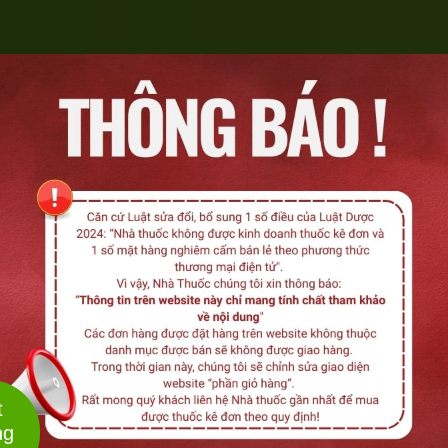
Liê
t
ng