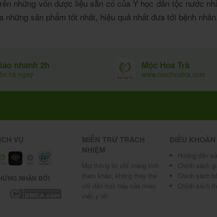
trên những vốn dược liệu sẵn có của Y học dân tộc nước nh
 những sản phẩm tốt nhất, hiệu quả nhất đưa tới bệnh nhân, 
Mộc Hoa Trà
iao nhanh 2h
www.mochoatra.com
iên hệ ngay
ỊCH VỤ
MIỄN TRỪ TRÁCH
ĐIỀU KHOẢN
NHIỆM
Hướng dẫn sử
Mọi thông tin chỉ mang tính
Chính sách g
tham khảo, không thay thế
Chính sách b
HỨNG NHẬN BỞI
chỉ dẫn trực tiếp của nhân
Chính sách t
viên y tế!