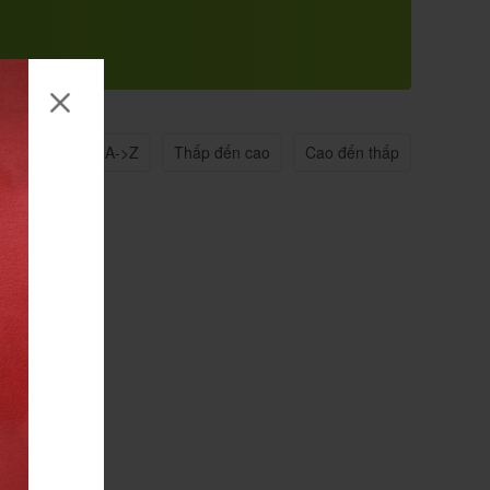
n quan
Tên A->Z
Thấp đến cao
Cao đến thấp