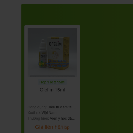
Hộp 1 lọ x 15ml
Ofelim 15ml
Công dụng:
Điều trị viêm tai
giữa
Xuất xứ:
Việt Nam
Thương hiệu:
Viện y học dân
tộc
Giá liên hệ
/Hộp