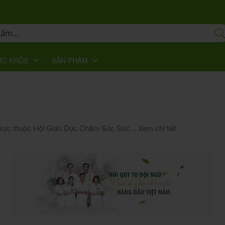
ỨC KHỎE
SẢN PHẨM
 trực thuộc Hội Giáo Dục Chăm Sóc Sức...
Xem chi tiết