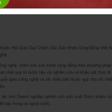
o
thuộc Hội Giáo Dục Chăm Sóc Sức Khỏe Cộng Đồng Việt Nam, 
ghệ.
ông nghệ, chăm sóc sức khỏe cộng đồng theo phương pháp Y
hoạt chất quý từ dược liệu và nghiên cứu và khảo sát thực t
uyển giao công nghệ và rất nhiều bài thuốc quý cho rất nhi
ẩm.
i tác như Doanh nghiệp nghiên cứu sản xuất Dược phẩm của
ối tác trong và ngoài nước.