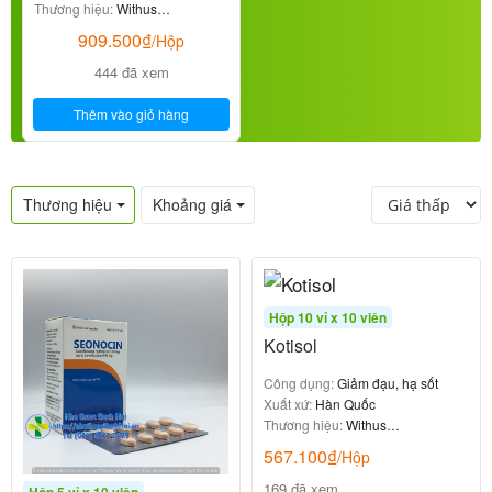
Thương hiệu:
Withus
Pharmaceutical
909.500
₫
/Hộp
444 đã xem
Thêm vào giỏ hàng
Thương hiệu
Khoảng giá
Hộp 10 vỉ x 10 viên
Kotisol
Công dụng:
Giảm đạu, hạ sốt
Xuất xứ:
Hàn Quốc
Thương hiệu:
Withus
Pharmaceutical
567.100
₫
/Hộp
169 đã xem