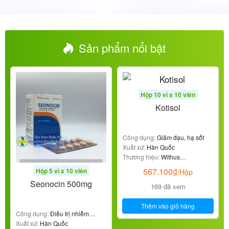
Sản phẩm nổi bật
Hộp 10 vỉ x 10 viên
Kotisol
Công dụng:
Giảm đạu, hạ sốt
Xuất xứ:
Hàn Quốc
Thương hiệu:
Withus
Pharmaceutical
567.100
₫
Hộp 5 vỉ x 10 viên
/Hộp
Seonocin 500mg
169 đã xem
Thêm vào giỏ hàng
Công dụng:
Điều trị nhiễm
khuẩn
Xuất xứ:
Hàn Quốc