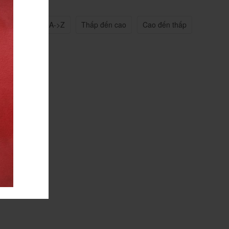
n quan
Tên A->Z
Thấp đến cao
Cao đến thấp