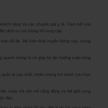
hách hàng và các chuyên gia y tế.
Cam kết của
 đến dịch vụ mà chúng tôi cung cấp.
toàn tối đa.
Với kiến thức truyền thống này, chúng
ng quanh chúng ta và giúp họ tận hưởng cuộc sống
quốc tế cao nhất, khiến chúng trở thành lựa chọn
việc cùng mà còn với cộng đồng và thế giới xung
độc đáo.
ản lý Sản phẩm Trị liệu (Bộ Y tế) Úc công nhận