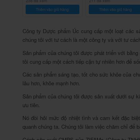
238 đã xem
211 đã xem
Thêm vào giỏ hàng
Thêm vào giỏ hàng
Công ty Dược phẩm Úc cung cấp một loạt các sả
chúng tôi với tư cách là một công ty và với tư cá
Sản phẩm của chúng tôi được phát triển với bằng
tôi cung cấp một cách tiếp cận tự nhiên hơn để s
Các sản phẩm sáng tạo, tốt cho sức khỏe của chú
lâu hơn, khỏe mạnh hơn.
Sản phẩm của chúng tôi được sản xuất dưới sự ki
ưu tiên.
Nó đòi hỏi mức độ nhiệt tình và cam kết đặc biệ
quanh chúng ta.
Chúng tôi làm việc chăm chỉ để b
Cánh sản xuất CMPS của ZIFAMs (Công ty TNHH D