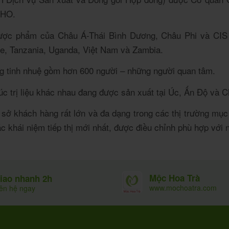
WHO.
 dược phẩm của Châu Á-Thái Bình Dương, Châu Phi và CIS
e, Tanzania, Uganda, Việt Nam và Zambia.
ng tinh nhuệ gồm hơn 600 người – những người quan tâm.
húc trị liệu khác nhau đang được sản xuất tại Úc, Ấn Độ v
sở khách hàng rất lớn và đa dạng trong các thị trường mục
 khái niệm tiếp thị mới nhất, được điều chỉnh phù hợp với
Mộc Hoa Trà
iao nhanh 2h
www.mochoatra.com
iên hệ ngay