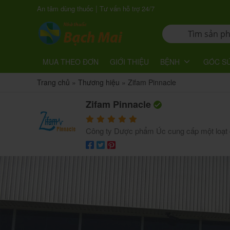
|
An tâm dùng thuốc
Tư vấn hỗ trợ 24/7
MUA THEO ĐƠN
GIỚI THIỆU
BỆNH
GÓC S
Trang chủ
»
Thương hiệu
»
Zifam Pinnacle
Zifam Pinnacle
Công ty Dược phẩm Úc cung cấp một loạt 