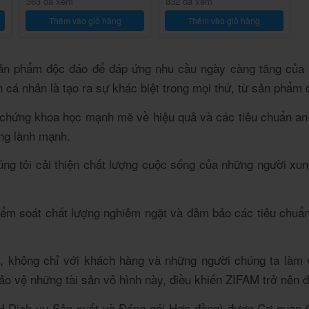
363 đã xem
832 đã xem
Thêm vào giỏ hàng
Thêm vào giỏ hàng
n phẩm độc đáo để đáp ứng nhu cầu ngày càng tăng của k
ch cá nhân là tạo ra sự khác biệt trong mọi thứ, từ sản phẩm
 chứng khoa học mạnh mẽ về hiệu quả và các tiêu chuẩn an 
ống lành mạnh.
ng tôi cải thiện chất lượng cuộc sống của những người xu
ểm soát chất lượng nghiêm ngặt và đảm bảo các tiêu chuẩn 
t, không chỉ với khách hàng và những người chúng ta làm 
ảo vệ những tài sản vô hình này, điều khiến ZIFAM trở nên 
ịch vụ Sản xuất và Đóng gói Hợp đồng) được Cơ quan Qu