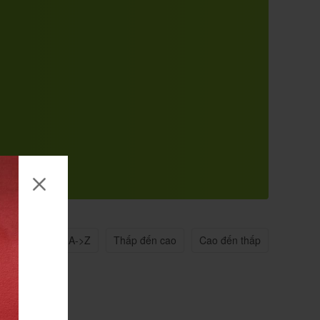
n quan
Tên A->Z
Thấp đến cao
Cao đến thấp