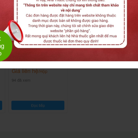
t
Dầu gội khô Love Hair
ng
Công dụng:
o
Xuất xứ:
Thương hiệu:
Giá liên hệ
/Hộp
94 đã xem
Đọc tiếp