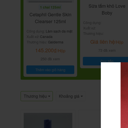
Sữa tắm khô Love
1 chai 125ml
Boby
Cetaphil Gentle Skin
Clearser 125ml
Công dụng:
Xuất xứ:
Công dụng:
Làm sạch da mặt
Thương hiệu:
Xuất xứ:
Canada
Giá liên hệ
/Hộp
Thương hiệu:
Galderma
145.200
₫
73 đã xem
/Hộp
250 đã xem
Đọc tiếp
Thêm vào giỏ hàng
Thương hiệu
Khoảng giá