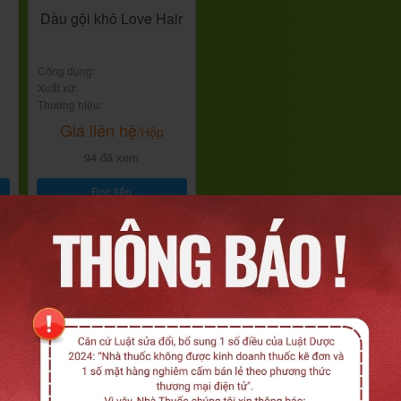
Dầu gội khô Love Hair
Công dụng:
Xuất xứ:
Thương hiệu:
Giá liên hệ
/Hộp
94 đã xem
Đọc tiếp
Liê