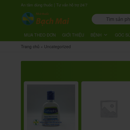
|
An tâm dùng thuốc
Tư vấn hỗ trợ 24/7
MUA THEO ĐƠN
GIỚI THIỆU
BỆNH
GÓC S
Trang chủ
»
Uncategorized