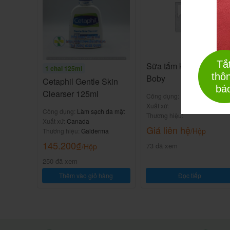
Tắ
Sữa tắm khô Love
1 chai 125ml
thô
Boby
Cetaphil Gentle Skin
bá
Clearser 125ml
Công dụng:
Xuất xứ:
Công dụng:
Làm sạch da mặt
Thương hiệu:
Xuất xứ:
Canada
Giá liên hệ
/Hộp
Thương hiệu:
Galderma
145.200
₫
73 đã xem
/Hộp
250 đã xem
Thêm vào giỏ hàng
Đọc tiếp