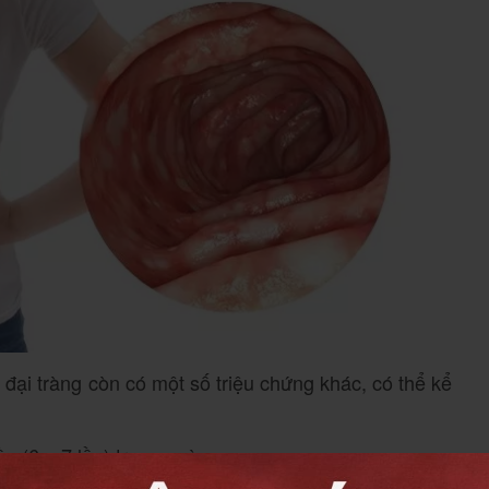
đại tràng còn có một số triệu chứng khác, có thể kể
ần (6 – 7 lần) trong ngày.
lỏng, lúc lại rắn hay nát. Phân thường kèm theo mùi