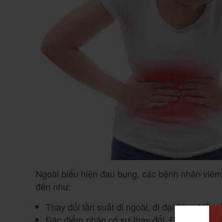
Ngoài biểu hiện đau bụng, các bệnh nhân viêm 
đến như:
Thay đổi tần suất đi ngoài, đi đại tiện nhiều l
Đặc điểm phân có sự thay đổi. Đôi lúc phân 