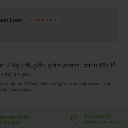
oại chất xơ không tan. Bên cạnh đó, các loại trái cây
g chế độ ăn của bệnh nhân đau đại tràng. Chú ý và
hanh Loan
 an toàn thực phẩm, hạn chế cho người bệnh ăn rau
ACTIVE AUTHOR
51
h – Ngủ đủ giấc, giảm stress, tránh độc tố
0 Tháng 4, 2025
o vệ não bộ: Giấc ngủ chất lượng, kiểm soát stress và loại bỏ
c kèm case study...
Mộc Hoa Trà
iao nhanh 2h
www.mochoatra.com
iên hệ ngay