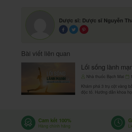
Tình trạng tiêu chảy: Hạn chế việc hấp thụ l
khô và cứng cũng không nên xuất hiện tron
Dược sĩ: Dược sĩ Nguyễn T
đặc biệt quan tâm tới việc đảm bảo vệ sinh
củ sống.
Bài viết liên quan
Lối sống lành mạn
Nhà thuốc Bạch Mai
1
Khám phá 3 trụ cột vàng bả
độc tố. Hướng dẫn khoa họ
G
Cam kết 100%
L
Hàng chính hãng