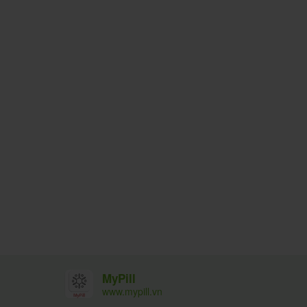
MyPill
www.mypill.vn