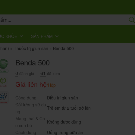
ỨC KHỎE
SẢN PHẨM
thân)
»
Thuốc trị giun sán
»
Benda 500
Benda 500
0
61
đánh giá
đã xem
Giá liên hệ
/Hộp
Công dụng
Điều trị giun sán
Đối tượng sử dụ
Trẻ em từ 2 tuổi trở lên
ng
Mang thai & Ch
Không được dùng
o con bú
Cách dùng
Uống trong bữa ăn