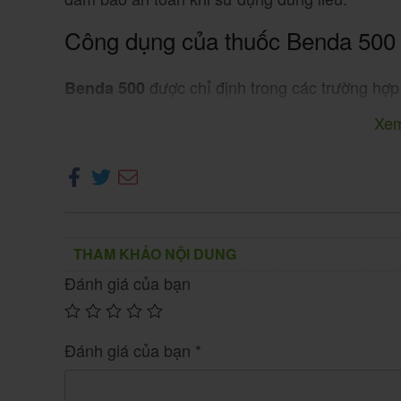
Công dụng của thuốc Benda 500
được chỉ định trong các trường hợp
Benda 500
Xe
Nhiễm một hoặc nhiều loại giun đường r
(Ascaris lumbricoides): Hiệu
Giun đũa
(Enterobius vermicularis): H
Giun kim
(Trichuris trichiura): Hiệu q
Giun tóc
(Ancylostoma duodenale, N
Giun móc
(Capillaria philippinens
Giun Capillaria
THAM KHẢO NỘI DUNG
: Ở liều cao (40mg/kg/ng
Nhiễm nang sán
Đánh giá của bạn
nang sán, nhưng cần theo dõi chặt chẽ.
: Tẩy giun định kỳ 4-6 
Dự phòng tái nhiễm
Đánh giá của bạn
*
Theo
, Benda 500 có tá
Nhà thuốc Bạch Mai
đồng thời tiêu diệt được trứng của giun đũa và 