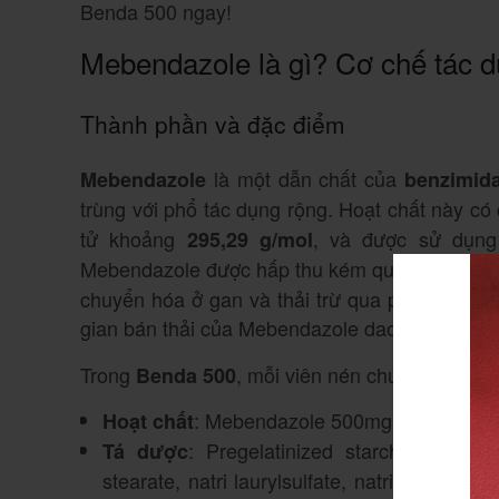
Benda 500 ngay!
Mebendazole là gì? Cơ chế tác 
Thành phần và đặc điểm
là một dẫn chất của
Mebendazole
benzimid
trùng với phổ tác dụng rộng. Hoạt chất này c
tử khoảng
, và được sử dụng 
295,29 g/mol
Mebendazole được hấp thu kém qua đường tiêu
chuyển hóa ở gan và thải trừ qua phân dưới 
gian bán thải của Mebendazole dao động từ
2,
Trong
, mỗi viên nén chứa:
Benda 500
: Mebendazole 500mg.
Hoạt chất
: Pregelatinized starch, calciu
Tá dược
stearate, natri laurylsulfate, natri crosca