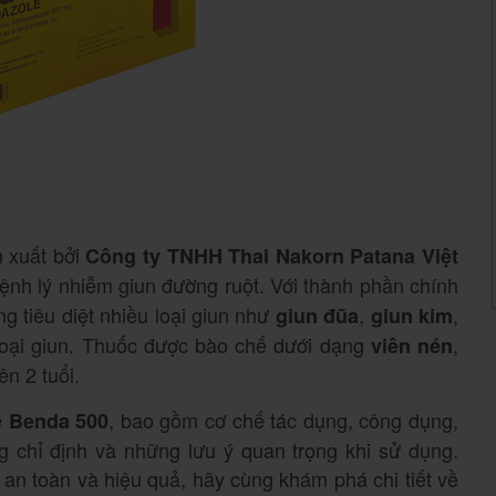
n xuất bởi
Công ty TNHH Thai Nakorn Patana Việt
c bệnh lý nhiễm giun đường ruột. Với thành phần chính
g tiêu diệt nhiều loại giun như
,
,
giun đũa
giun kim
 loại giun. Thuốc được bào chế dưới dạng
,
viên nén
n 2 tuổi.
ề
, bao gồm cơ chế tác dụng, công dụng,
Benda 500
g chỉ định và những lưu ý quan trọng khi sử dụng.
 an toàn và hiệu quả, hãy cùng khám phá chi tiết về