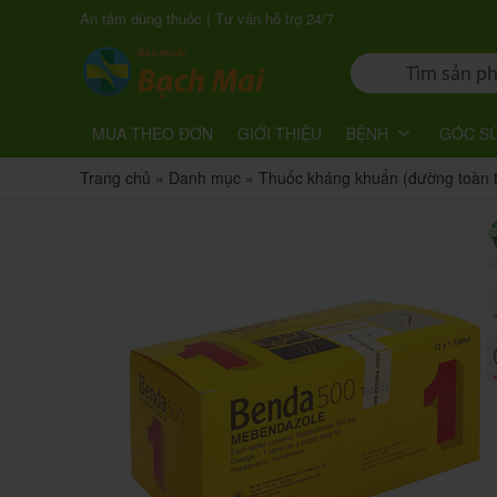
|
An tâm dùng thuốc
Tư vấn hỗ trợ 24/7
MUA THEO ĐƠN
GIỚI THIỆU
BỆNH
GÓC S
Trang chủ
»
Danh mục
»
Thuốc kháng khuẩn (đường toàn 