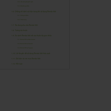
Liều dùng khuyến nghị
Xử lý khi quá liều
Chống chỉ định và thận trọng khi sử dụng Benda 500
Chống chỉ định
Thận trọng
Tác dụng phụ của Benda 500
Tương tác thuốc
So sánh Benda 500 với các thuốc tẩy giun khác
Benda 500 vs. Albendazole
Benda 500 vs. Pyrantel
Benda 500 vs. Fugacar
Lời khuyên để sử dụng Benda 500 hiệu quả
Giá bán và nơi mua Benda 500
Kết luận