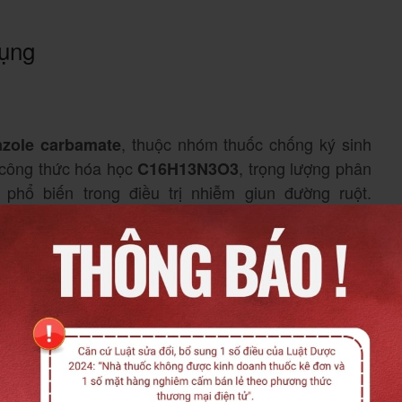
dụng
, thuộc nhóm thuốc chống ký sinh
azole carbamate
ó công thức hóa học
, trọng lượng phân
C16H13N3O3
phổ biến trong điều trị nhiễm giun đường ruột.
 hóa, với sinh khả dụng khoảng
, chủ yếu được
20%
dạng không đổi hoặc chất chuyển hóa bậc một. Thời
.
5 đến 5,5 giờ
m carbonate, silicon dioxide dạng keo, magnesium
rmellose, bột talc, FD & C Yellow No.6 (màu vàng kem