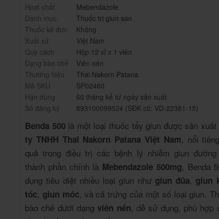
Hoạt chất
Mebendazole
Danh mục
Thuốc trị giun sán
Thuốc kê đơn
Không
Xuất xứ
Việt Nam
Quy cách
Hộp 12 vỉ x 1 viên
Dạng bào chế
Viên nén
Thương hiệu
Thai Nakorn Patana
Mã SKU
SP02460
Hạn dùng
60 tháng kể từ ngày sản xuất
Số đăng ký
893100099524 (SĐK cũ: VD-22381-15)
là một loại thuốc tẩy giun được sản xuất
Benda 500
, nổi tiến
ty TNHH Thai Nakorn Patana Việt Nam
quả trong điều trị các bệnh lý nhiễm giun đường 
thành phần chính là
, Benda 5
Mebendazole 500mg
dụng tiêu diệt nhiều loại giun như
,
giun đũa
giun 
,
, và cả trứng của một số loại giun. 
tóc
giun móc
bào chế dưới dạng
, dễ sử dụng, phù hợp 
viên nén