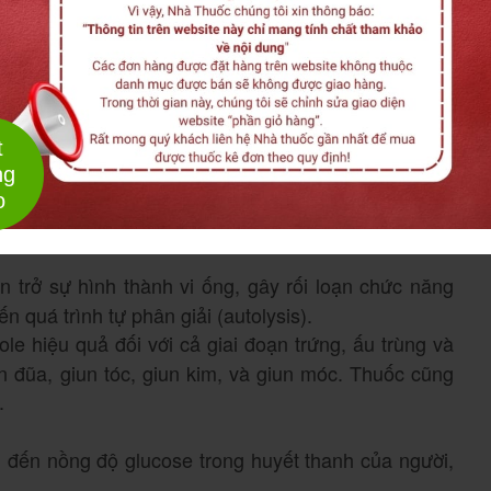
g qua các cơ chế sau:
t
 kết đặc hiệu vào các vi ống (microtubule) trong tế
ng
úc hình ống và ức chế sự hấp thu glucose. Điều này
o
ần thiết cho sự sống và sinh trưởng của giun, dẫn
 trở sự hình thành vi ống, gây rối loạn chức năng
n quá trình tự phân giải (autolysis).
le hiệu quả đối với cả giai đoạn trứng, ấu trùng và
un đũa, giun tóc, giun kim, và giun móc. Thuốc cũng
.
đến nồng độ glucose trong huyết thanh của người,