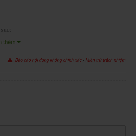
 sau:
m thêm
:
uột
 quả điều trị 90-100%.
iệu quả gần 100%, đặc biệt ở trẻ em.
Báo cáo nội dung không chính xác
-
Miễn trừ trách nhiệm
uả 90-100%.
ecator americanus): Hiệu quả khoảng 70%.
is).
ày), Benda 500 có thể được sử dụng trong điều trị
tháng/lần ở các khu vực có tỷ lệ nhiễm giun cao.
c dụng trên cả giai đoạn ấu trùng và trưởng thành,
giun tóc, giúp giảm nguy cơ tái nhiễm.