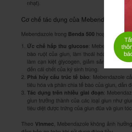
nhạt).
Cơ chế tác dụng của Mebendazole
Mebendazole trong
hoạt động thôn
Benda 500
Tắ
: Mebendazole liên
Ức chế hấp thu glucose
thô
bào ruột của giun, làm thoái hóa vi cấu tr
bá
làm cạn kiệt glycogen, giảm sản xuất ATP c
đến cái chết của ký sinh trùng.
: Mebendazole cản
Phá hủy cấu trúc tế bào
tiêu hóa và phân chia tế bào của giun, dẫn đế
: Mebendazo
Tác dụng trên nhiều giai đoạn
giun trưởng thành của các loại giun như gi
tiêu diệt được trứng của giun đũa và giun tóc
Theo
, Mebendazole không ảnh hưởng 
Vinmec
đảm bảo an toàn khi sử dụng đúng liều.