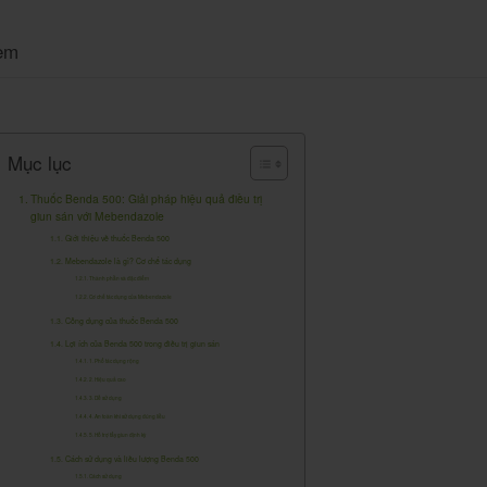
em
Mục lục
Thuốc Benda 500: Giải pháp hiệu quả điều trị
giun sán với Mebendazole
Giới thiệu về thuốc Benda 500
Mebendazole là gì? Cơ chế tác dụng
Thành phần và đặc điểm
Cơ chế tác dụng của Mebendazole
Công dụng của thuốc Benda 500
Lợi ích của Benda 500 trong điều trị giun sán
1. Phổ tác dụng rộng
2. Hiệu quả cao
3. Dễ sử dụng
4. An toàn khi sử dụng đúng liều
5. Hỗ trợ tẩy giun định kỳ
Cách sử dụng và liều lượng Benda 500
Cách sử dụng