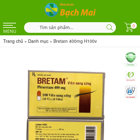
0
MENU
Trang chủ
»
Danh mục
»
Bretam 400mg H100v