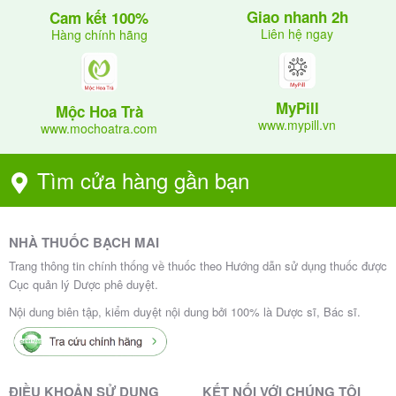
ngủ gà.
Giao nhanh 2h
Cam kết 100%
:
Ít gặp
Liên hệ ngay
Hàng chính hãng
Chóng mặt, suy nhược, tăng hoặc giảm cân.
Rối loạn đông máu, xuất huyết nặng.
Căng thẳng, tăng vận động, kích thích tình
MyPill
Mộc Hoa Trà
dục.
www.mypill.vn
www.mochoatra.com
Viêm da, ngứa, mày đay.
:
Hiếm gặp
Tìm cửa hàng gần bạn
Run, trầm cảm.
Nếu gặp các tác dụng phụ nghiêm trọng hoặc bất
NHÀ THUỐC BẠCH MAI
thường, hãy ngừng sử dụng thuốc và liên hệ ngay với
Trang thông tin chính thống về thuốc theo Hướng dẫn sử dụng thuốc được
bác sĩ. Các tác dụng phụ nhẹ có thể được kiểm soát
Cục quản lý Dược phê duyệt.
bằng cách giảm liều.
Nội dung biên tập, kiểm duyệt nội dung bởi 100% là Dược sĩ, Bác sĩ.
Lưu ý khi sử dụng thuốc Bretam
400mg
ĐIỀU KHOẢN SỬ DỤNG
KẾT NỐI VỚI CHÚNG TÔI