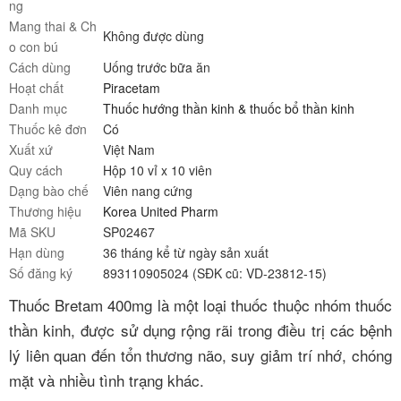
ng
Mang thai & Ch
Không được dùng
o con bú
Cách dùng
Uống trước bữa ăn
Hoạt chất
Piracetam
Danh mục
Thuốc hướng thần kinh & thuốc bổ thần kinh
Thuốc kê đơn
Có
Xuất xứ
Việt Nam
Quy cách
Hộp 10 vỉ x 10 viên
Dạng bào chế
Viên nang cứng
Thương hiệu
Korea United Pharm
Mã SKU
SP02467
Hạn dùng
36 tháng kể từ ngày sản xuất
Số đăng ký
893110905024 (SĐK cũ: VD-23812-15)
Thuốc Bretam 400mg là một loại thuốc thuộc nhóm thuốc
thần kinh, được sử dụng rộng rãi trong điều trị các bệnh
lý liên quan đến tổn thương não, suy giảm trí nhớ, chóng
mặt và nhiều tình trạng khác.