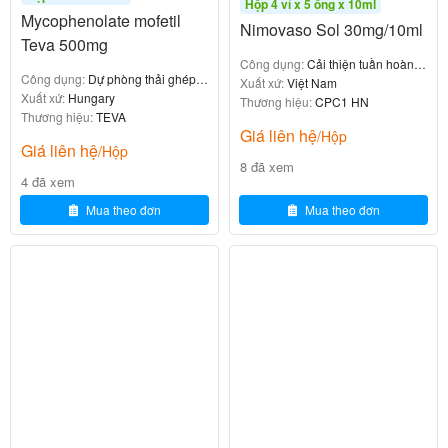
tục lịch trình bình thường.
Hộp 4 vỉ x 5 ống x 10ml
Mycophenolate mofetil
Nimovaso Sol 30mg/10ml
Teva 500mg
Chống chỉ định của thuốc Bretam
Công dụng:
Cải thiện tuần hoàn
Công dụng:
Dự phòng thải ghép
não
Xuất xứ:
Việt Nam
400mg
cấp tính
Xuất xứ:
Hungary
Thương hiệu:
CPC1 HN
Thương hiệu:
TEVA
Giá liên hệ
/Hộp
Giá liên hệ
/Hộp
Bioketoca H50v
8 đã xem
4 đã xem
0
₫
Mua theo đơn
Mua theo đơn
Không sử dụng Bretam 400mg trong các trường hợp
sau:
Quá mẫn với Piracetam hoặc bất kỳ thành phần
nào của thuốc.
Bệnh nhân suy thận nặng (độ thanh thải creatinin
< 20ml/phút).
Bệnh nhân suy gan.