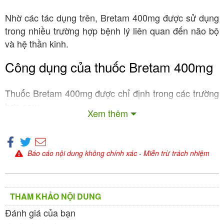
Nhờ các tác dụng trên, Bretam 400mg được sử dụng
trong nhiều trường hợp bệnh lý liên quan đến não bộ
và hệ thần kinh.
Công dụng của thuốc Bretam 400mg
Thuốc Bretam 400mg được chỉ định trong các trường
hợp sau:
Xem thêm
: Hỗ trợ điều trị
Suy giảm trí nhớ và sa sút trí tuệ
ở người cao tuổi bị suy giảm trí nhớ, hay quên, sa
sút trí tuệ do nhồi máu não nhiều ổ.
Báo cáo nội dung không chính xác
-
Miễn trừ trách nhiệm
: Giảm các triệu chứng
Chóng mặt và đau đầu
chóng mặt, nhức đầu do rối loạn tuần hoàn não
hoặc hậu quả của chấn thương.
THAM KHẢO NỘI DUNG
: Hỗ trợ phục hồi sau chấn
Tổn thương não
Đánh giá của bạn
thương sọ não, phẫu thuật não, tai biến mạch máu