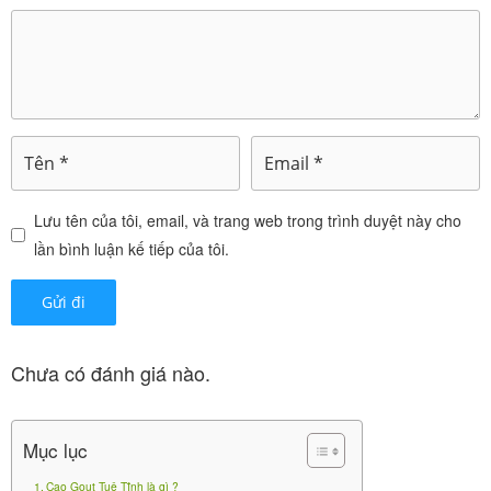
Liều duy trì 5g/ngày.
Không dùng Cao Gout Tuệ Tĩnh trong
trường hợp sau
Cốt thống Tuệ Tĩnh
100.000
₫
Lưu tên của tôi, email, và trang web trong trình duyệt này cho
lần bình luận kế tiếp của tôi.
Phụ nữ mang thai.
Chưa có đánh giá nào.
Sử dụng ở phụ nữ có thai và cho con
bú
Mục lục
Cao Gout Tuệ Tĩnh là gì ?