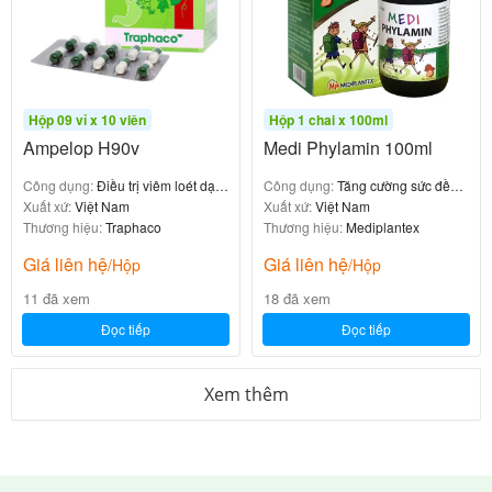
Hộp 09 vỉ x 10 viên
Hộp 1 chai x 100ml
Ampelop H90v
Medi Phylamin 100ml
Công dụng:
Điều trị viêm loét dạ
Công dụng:
Tăng cường sức đề
dày – hành tá tràng
Xuất xứ:
Việt Nam
kháng
Xuất xứ:
Việt Nam
Thương hiệu:
Traphaco
Thương hiệu:
Mediplantex
Giá liên hệ
Giá liên hệ
/Hộp
/Hộp
11 đã xem
18 đã xem
Đọc tiếp
Đọc tiếp
Xem thêm