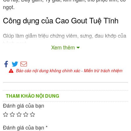
ngọt.
Công dụng của Cao Gout Tuệ Tĩnh
Giúp làm giảm triệu chứng viêm, sưng, đau khớp của
bệnh gout.
Xem thêm
Giúp giảm nồng độ acid uric cao trong máu, người có
nguy cơ bị gout cao.
Báo cáo nội dung không chính xác
-
Miễn trừ trách nhiệm
Phòng ngừa gout tái phát.
Cách dùng – liều dùng của Cao Gout
THAM KHẢO NỘI DUNG
Tuệ Tĩnh
Đánh giá của bạn
Ngày dùng 15-20g cao, ngày 2 lần, lần pha với 1 cốc
nước ấm 250ml.
Đánh giá của bạn
*