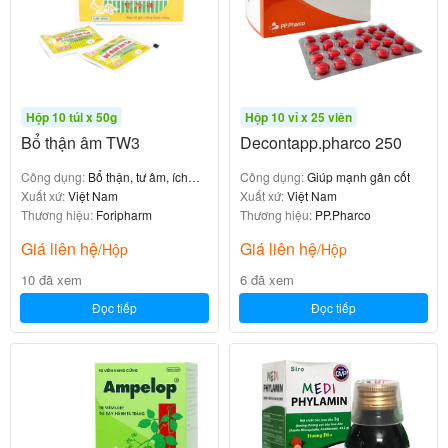
Hộp 10 túi x 50g
Hộp 10 vỉ x 25 viên
Bổ thận âm TW3
Decontapp.pharco 250
Công dụng:
Bổ thận, tư âm, ích
Công dụng:
Giúp mạnh gân cốt
tinh huyết
Xuất xứ:
Việt Nam
Xuất xứ:
Việt Nam
Thương hiệu:
Foripharm
Thương hiệu:
PP.Pharco
Giá liên hệ
Giá liên hệ
/Hộp
/Hộp
10 đã xem
6 đã xem
Đọc tiếp
Đọc tiếp