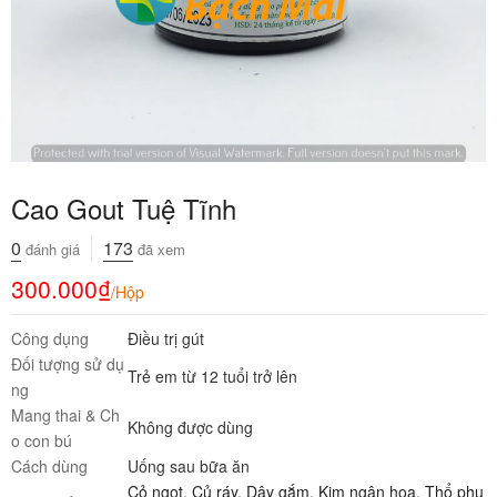
Cao Gout Tuệ Tĩnh
0
173
đánh giá
đã xem
300.000
₫
/Hộp
Công dụng
Điều trị gút
Đối tượng sử dụ
Trẻ em từ 12 tuổi trở lên
ng
Mang thai & Ch
Không được dùng
o con bú
Cách dùng
Uống sau bữa ăn
Cỏ ngọt
,
Củ ráy
,
Dây gắm
,
Kim ngân hoa
,
Thổ phụ