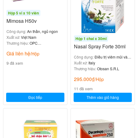
Hộp 5 vỉ x 10 viên
Mimosa H50v
Công dụng:
An thần, ngủ ngon
Xuất xứ:
Việt Nam
Hộp 1 chai x 30ml
Thương hiệu:
OPC
Nasal Spray Forte 30ml
Pharmaceutical
Giá liên hệ
/Hộp
Công dụng:
Điều trị viêm mũi và
9 đã xem
viêm xoang
Xuất xứ:
Italy
Thương hiệu:
Otosan S.R.L
295.000
₫
/Hộp
11 đã xem
Đọc tiếp
Thêm vào giỏ hàng