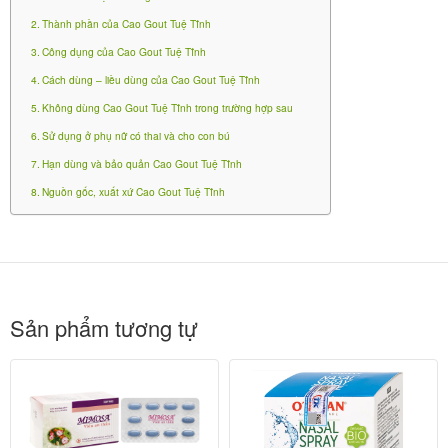
Không được dùng
Thành phần của Cao Gout Tuệ Tĩnh
Hạn dùng và bảo quản Cao Gout Tuệ
Công dụng của Cao Gout Tuệ Tĩnh
Tĩnh
Cách dùng – liều dùng của Cao Gout Tuệ Tĩnh
Không dùng Cao Gout Tuệ Tĩnh trong trường hợp sau
Hạn sử dụng: 24 tháng kể từ ngày sản xuất.
Sử dụng ở phụ nữ có thai và cho con bú
Hạn dùng và bảo quản Cao Gout Tuệ Tĩnh
Nguồn gốc, xuất xứ Cao Gout Tuệ
Nguồn gốc, xuất xứ Cao Gout Tuệ Tĩnh
Tĩnh
Viện nghiên cứu y – dược học cổ truyền Tuệ Tĩnh.
Sản phẩm tương tự