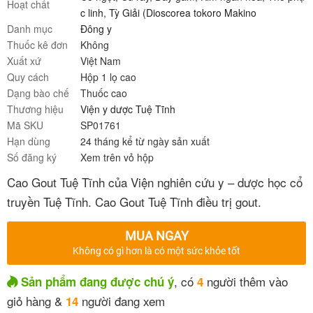
Hoạt chất
c linh
,
Tỳ Giải (Dioscorea tokoro Makino
Danh mục
Đông y
Thuốc kê đơn
Không
Xuất xứ
Việt Nam
Quy cách
Hộp 1 lọ cao
Dạng bào chế
Thuốc cao
Thương hiệu
Viện y dược Tuệ Tĩnh
Mã SKU
SP01761
Hạn dùng
24 tháng kể từ ngày sản xuất
Số đăng ký
Xem trên vỏ hộp
Cao Gout Tuệ Tĩnh của Viện nghiên cứu y – dược học cổ
truyền Tuệ Tĩnh. Cao Gout Tuệ Tĩnh điều trị gout.
MUA NGAY
Không có gì hơn là có một sức khỏe tốt
, có
người thêm vào
Sản phẩm đang được chú ý
4
giỏ hàng &
người đang xem
14