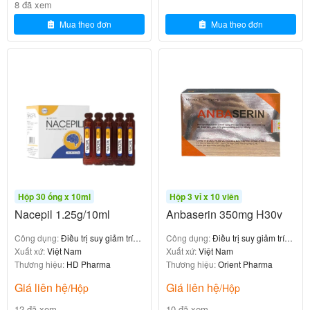
Hòa tan 1 gói bột trong 100–150ml nước đun
8 đã xem
sôi để nguội, khuấy đều để tạo hỗn dịch
Mua theo đơn
Mua theo đơn
đồng nhất.
Uống sau bữa ăn để giảm kích ứng dạ dày.
Dùng vào thời điểm cố định trong ngày để
duy trì hiệu quả.
:
Lưu ý
Nếu quên liều, uống ngay khi nhớ ra, trừ khi
gần đến thời điểm liều tiếp theo. Không dùng
liều gấp đôi.
Trong trường hợp quá liều, có thể gây kích
Hộp 30 ống x 10ml
Hộp 3 vỉ x 10 viên
thích thần kinh, tiêu chảy hoặc đau bụng.
Nacepil 1.25g/10ml
Anbaserin 350mg H30v
Liên hệ ngay với bác sĩ hoặc đến cơ sở y tế.
Công dụng:
Điều trị suy giảm trí
Công dụng:
Điều trị suy giảm trí
nhớ
Xuất xứ:
Việt Nam
nhớ
Xuất xứ:
Việt Nam
Chống chỉ định và thận trọng khi sử
Thương hiệu:
HD Pharma
Thương hiệu:
Orient Pharma
dụng Conqta 2400mg
Giá liên hệ
Giá liên hệ
/Hộp
/Hộp
12 đã xem
10 đã xem