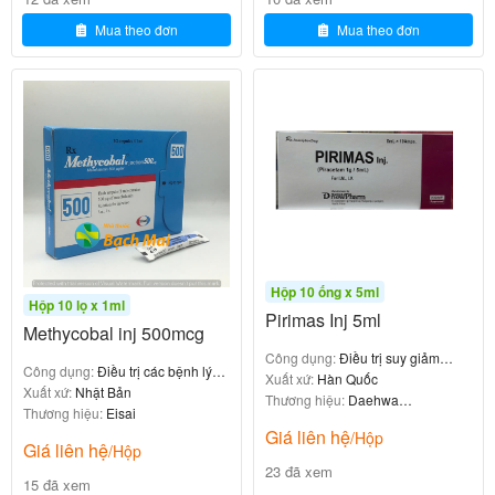
Mua theo đơn
Mua theo đơn
Balisal 20mg H8v
0
₫
Chống chỉ định
Conqta 2400mg không được sử dụng trong các
Hộp 10 ống x 5ml
trường hợp sau:
Hộp 10 lọ x 1ml
Pirimas Inj 5ml
Methycobal inj 500mcg
với Piracetam hoặc bất kỳ thành phần
Quá mẫn
Công dụng:
Điều trị suy giảm
nào của thuốc.
Công dụng:
Điều trị các bệnh lý
nhận thức
Xuất xứ:
Hàn Quốc
thần kinh ngoại biên
Xuất xứ:
Nhật Bản
(độ thanh thải
Thương hiệu:
Daehwa
Bệnh nhân suy thận nặng
Thương hiệu:
Eisai
Pharmaceutical
creatinine <30ml/phút).
Giá liên hệ
/Hộp
Giá liên hệ
/Hộp
.
Bệnh nhân xuất huyết não
23 đã xem
15 đã xem
(chorea
Bệnh nhân mắc bệnh Huntington