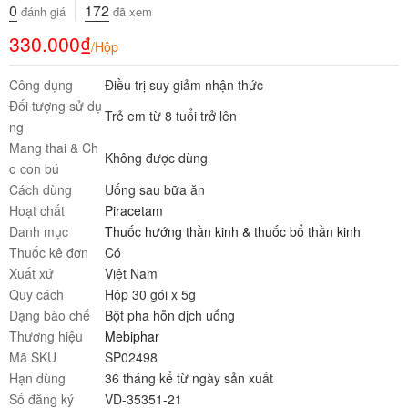
0
172
đánh giá
đã xem
330.000
₫
/Hộp
Công dụng
Điều trị suy giảm nhận thức
Đối tượng sử dụ
Trẻ em từ 8 tuổi trở lên
ng
Mang thai & Ch
Không được dùng
o con bú
Cách dùng
Uống sau bữa ăn
Hoạt chất
Piracetam
Danh mục
Thuốc hướng thần kinh & thuốc bổ thần kinh
Thuốc kê đơn
Có
Xuất xứ
Việt Nam
Quy cách
Hộp 30 gói x 5g
Dạng bào chế
Bột pha hỗn dịch uống
Thương hiệu
Mebiphar
Mã SKU
SP02498
Hạn dùng
36 tháng kể từ ngày sản xuất
Số đăng ký
VD-35351-21