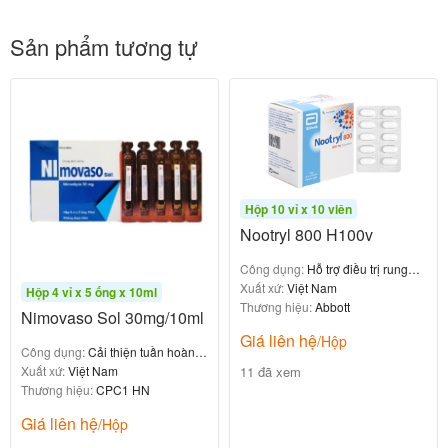
gói/ngày, điều chỉnh theo chức năng thận.
:
Trẻ em (trên 8 tuổi, điều trị chứng khó nói)
Sản phẩm tương tự
Liều thông thường: 3.2g/ngày (khoảng 1.3
gói/ngày), chia 2 lần.
:
Bệnh nhân suy thận
Độ thanh thải creatinine 50–80ml/phút: Giảm
1/2 liều.
Độ thanh thải creatinine 30–50ml/phút: Giảm
Hộp 10 vỉ x 10 viên
1/4 liều.
Nootryl 800 H100v
Độ thanh thải creatinine <30ml/phút: Không
sử dụng.
Công dụng:
Hỗ trợ điều trị rung
giật, thiếu máu não
Xuất xứ:
Việt Nam
Hộp 4 vỉ x 5 ống x 10ml
Thương hiệu:
Abbott
Nimovaso Sol 30mg/10ml
Cách sử dụng
Giá liên hệ
/Hộp
Công dụng:
Cải thiện tuần hoàn
11 đã xem
não
Xuất xứ:
Việt Nam
: Bột pha hỗn dịch uống, hộp 30 gói
Dạng bào chế
Thương hiệu:
CPC1 HN
x 5g.
Giá liên hệ
/Hộp
:
Cách dùng