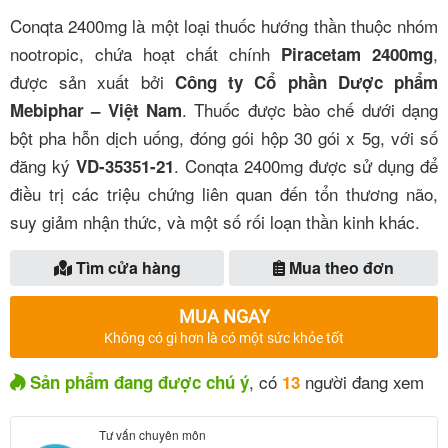
Conqta 2400mg là một loại thuốc hướng thần thuộc nhóm
nootropic, chứa hoạt chất chính
,
Piracetam 2400mg
được sản xuất bởi
Công ty Cổ phần Dược phẩm
. Thuốc được bào chế dưới dạng
Mebiphar – Việt Nam
bột pha hỗn dịch uống, đóng gói hộp 30 gói x 5g, với số
đăng ký
. Conqta 2400mg được sử dụng để
VD-35351-21
điều trị các triệu chứng liên quan đến tổn thương não,
suy giảm nhận thức, và một số rối loạn thần kinh khác.
Tìm cửa hàng
Mua theo đơn
MUA NGAY
Không có gì hơn là có một sức khỏe tốt
, có
người đang xem
Sản phẩm đang được chú ý
13
Tư vấn chuyên môn