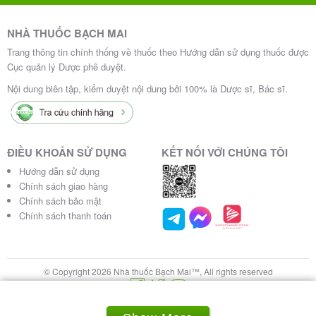
: Có thể làm tăng nguy cơ
Ngừng thuốc đột ngột
NHÀ THUỐC BẠCH MAI
rung giật cơ hoặc tái phát triệu chứng. Giảm liều
Trang thông tin chính thống về thuốc theo Hướng dẫn sử dụng thuốc được
dần theo chỉ định của bác sĩ.
Cục quản lý Dược phê duyệt.
: Thận
Người lái xe hoặc vận hành máy móc
Nội dung biên tập, kiểm duyệt nội dung bởi 100% là Dược sĩ, Bác sĩ.
trọng do thuốc có thể gây buồn ngủ hoặc chóng
mặt ở một số bệnh nhân.
Tác dụng phụ của Conqta 2400mg
ĐIỀU KHOẢN SỬ DỤNG
KẾT NỐI VỚI CHÚNG TÔI
Hướng dẫn sử dụng
Conqta 2400mg thường được dung nạp tốt, nhưng
Chính sách giao hàng
Chính sách bảo mật
một số tác dụng phụ có thể xảy ra:
Chính sách thanh toán
:
Thường gặp
Kích thích thần kinh, lo âu, bồn chồn.
Buồn nôn, nôn, tiêu chảy, đau bụng.
© Copyright 2026 Nhà thuốc Bạch Mai™, All rights reserved
Mệt mỏi, buồn ngủ, chóng mặt.
:
Ít gặp