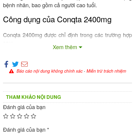
bệnh nhân, bao gồm cả người cao tuổi.
Công dụng của Conqta 2400mg
Conqta 2400mg được chỉ định trong các trường hợp
sau:
Xem thêm
:
Điều trị triệu chứng do tổn thương não
Thiếu máu não (cerebral ischemia).
Suy giảm nhận thức ở người cao tuổi, bao
Báo cáo nội dung không chính xác
-
Miễn trừ trách nhiệm
gồm rối loạn hành vi, mất trí nhớ, giảm tập
trung, sa sút trí tuệ, và thiếu tỉnh táo.
Rung giật cơ xuất phát từ vỏ não (cortical
THAM KHẢO NỘI DUNG
myoclonus).
Đánh giá của bạn
Hỗ trợ điều trị chứng khó nói ở trẻ em
(dyslexia), giúp cải thiện khả năng ngôn ngữ và
học tập.
Đánh giá của bạn
*
(sickle cell
Điều trị thiếu máu hồng cầu liềm