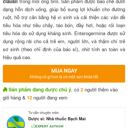
trong mỗi ống 5ml. Sản phẩm được bào chế dưới
clausii
dạng hỗn dịch uống, giúp bổ sung lợi khuẩn cho đường
ruột, hỗ trợ cân bằng hệ vi sinh và cải thiện các vấn đề
tiêu hóa như tiêu chảy, táo bón, đầy hơi, hoặc rối loạn
tiêu hóa do sử dụng kháng sinh. Enterogermina được sử
dụng rộng rãi cho cả trẻ em, người lớn, và thậm chí trẻ
sơ sinh (theo chỉ định của bác sĩ), nhờ tính an toàn và
hiệu quả cao.
MUA NGAY
Không có gì hơn là có một sức khỏe tốt
, có
người thêm vào
Sản phẩm đang được chú ý
2
giỏ hàng &
người đang xem
12
Tư vấn chuyên môn
Dược sĩ: Nhà thuốc Bạch Mai
EXPERT AUTHOR
80