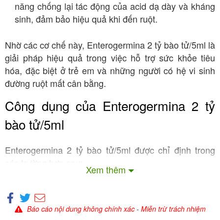
năng chống lại tác động của acid dạ dày và kháng
sinh, đảm bảo hiệu quả khi đến ruột.
Nhờ các cơ chế này, Enterogermina 2 tỷ bào tử/5ml là
giải pháp hiệu quả trong việc hỗ trợ sức khỏe tiêu
hóa, đặc biệt ở trẻ em và những người có hệ vi sinh
đường ruột mất cân bằng.
Công dụng của Enterogermina 2 tỷ
bào tử/5ml
Enterogermina 2 tỷ bào tử/5ml được chỉ định trong
các trường hợp sau:
Xem thêm
Điều trị và phòng ngừa rối loạn hệ vi khuẩn
: Hỗ trợ cải thiện các triệu chứng như
đường ruột
tiêu chảy cấp/mạn tính, đầy hơi, khó tiêu do mất
Báo cáo nội dung không chính xác
-
Miễn trừ trách nhiệm