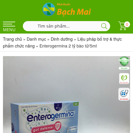
0
MENU
Trang chủ
»
Danh mục
»
Dinh dưỡng
»
Liệu pháp bổ trợ & thực
phẩm chức năng
»
Enterogermina 2 tỷ bào tử/5ml