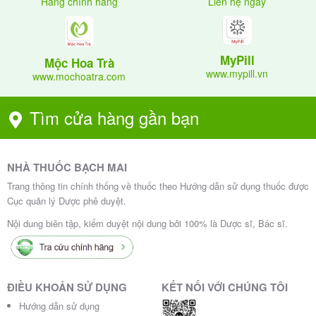
Liên hệ ngay
Hàng chính hãng
Chống chỉ định và thận trọng khi sử
dụng Enterogermina
MyPill
Mộc Hoa Trà
www.mypill.vn
www.mochoatra.com
Chống chỉ định
Tìm cửa hàng gần bạn
Không sử dụng Enterogermina 2 tỷ bào tử/5ml trong
các trường hợp sau:
NHÀ THUỐC BẠCH MAI
Quá mẫn hoặc dị ứng với Bacillus clausii hoặc bất
Trang thông tin chính thống về thuốc theo Hướng dẫn sử dụng thuốc được
kỳ thành phần nào của sản phẩm.
Cục quản lý Dược phê duyệt.
Trẻ em dưới 1 tháng tuổi (trừ khi có chỉ định đặc
Nội dung biên tập, kiểm duyệt nội dung bởi 100% là Dược sĩ, Bác sĩ.
biệt từ bác sĩ).
Thận trọng
ĐIỀU KHOẢN SỬ DỤNG
KẾT NỐI VỚI CHÚNG TÔI
: Uống
Khi sử dụng đồng thời với kháng sinh
Hướng dẫn sử dụng