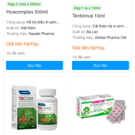
Kiểm tra kỹ hạn sử dụng và chất lượng thuốc trước
Hộp 2 chai x 500ml
Hộp 1 lọ x 10ml
khi dùng. Nếu thuốc có mùi, màu bất thường, hoặc
Huacomplex 500ml
Tenbimus 10ml
xuất hiện vẩn đục, không sử dụng.
Công dụng:
Hỗ trợ điều trị sớm
Tham khảo ý kiến bác sĩ trước khi sử dụng cho trẻ
Công dụng:
Cải thiện hệ vi sinh
thoái hóa khớp
Xuất xứ:
Việt Nam
đường ruột cho bé
Xuất xứ:
Ba Lan
sơ sinh, phụ nữ mang thai, hoặc người có bệnh lý
Thương hiệu:
Nasaki Pharma
Thương hiệu:
Global Pharma CM
nền.
Giá liên hệ
/Hộp
Giá liên hệ
/Hộp
10 đã xem
Tác dụng phụ của Enterogermina 2 tỷ
13 đã xem
Đọc tiếp
Đọc tiếp
bào tử/5ml
Asbunyl OPV 60ml
0
₫