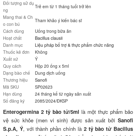
Đối tượng sử dụ
Trẻ em từ 1 tháng tuổi trở lên
ng
Mang thai & Ch
Tham khảo ý kiến bác sĩ
o con bú
Cách dùng
Uống trong bữa ăn
Hoạt chất
Bacillus clausii
Danh mục
Liệu pháp bổ trợ & thực phẩm chức năng
Thuốc kê đơn
Không
Xuất xứ
Ý
Quy cách
Hộp 20 ống x 5ml
Dạng bào chế
Dung dịch uống
Thương hiệu
Sanofi
Mã SKU
SP02623
Hạn dùng
24 tháng kể từ ngày sản xuất
Số đăng ký
2085/2024/ĐKSP
là một thực phẩm bảo
Enterogermina 2 tỷ bào tử/5ml
vệ sức khỏe (men vi sinh) được sản xuất bởi
Sanofi
, với thành phần chính là
S.p.A, Ý
2 tỷ bào tử Bacillus