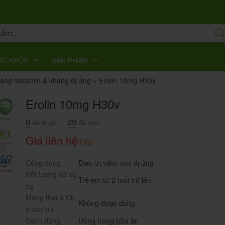
ỨC KHỎE
SẢN PHẨM
áng histamin & kháng dị ứng
»
Erolin 10mg H30v
Erolin 10mg H30v
0
29
đánh giá
đã xem
Giá liên hệ
/Hộp
Công dụng
Điều trị viêm mũi dị ứng
Đối tượng sử dụ
Trẻ em từ 2 tuổi trở lên
ng
Mang thai & Ch
Không được dùng
o con bú
Cách dùng
Uống trong bữa ăn