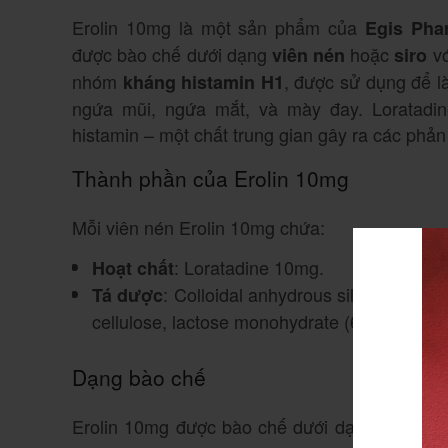
Erolin 10mg là một sản phẩm của
Egis Pha
được bào chế dưới dạng
hoặc
vớ
viên nén
siro
nhóm
, được sử dụng để l
kháng histamin H1
ngứa mũi, ngứa mắt, và mày đay. Loratadi
histamin – một chất trung gian gây ra các phản
Thành phần của Erolin 10mg
Mỗi viên nén Erolin 10mg chứa:
: Loratadine 10mg.
Hoạt chất
: Colloidal anhydrous silica, magnes
Tá dược
cellulose, lactose monohydrate (63,8 mg/viên
Dạng bào chế
Erolin 10mg được bào chế dưới dạng
viên né