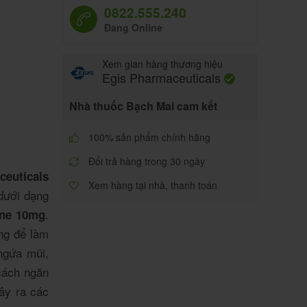
0822.555.240
Đang Online
Xem gian hàng thương hiệu
Egis Pharmaceuticals
Nhà thuốc Bạch Mai cam kết
100% sản phẩm chính hãng
Đổi trả hàng trong 30 ngày
ceuticals
Xem hàng tại nhà, thanh toán
dưới dạng
.
ine 10mg
ng để làm
ngứa mũi,
cách ngăn
ây ra các