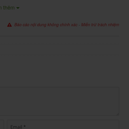
m thêm
em trên 2 tuổi trong các trường hợp:
 hắt hơi, sổ mũi, ngứa mũi.
Báo cáo nội dung không chính xác
-
Miễn trừ trách nhiệm
mắt.
hát ban.
ứng thực phẩm, phấn hoa, hoặc các tác nhân khác.
ợp sau:
c nào của thuốc (bao gồm lactose monohydrate).
uả chưa được xác định.
: Không dung nạp galactose, thiếu men lactase
 gặp
 có chỉ định của bác sĩ, vì Loratadine có thể bài tiết
hi mang thai.