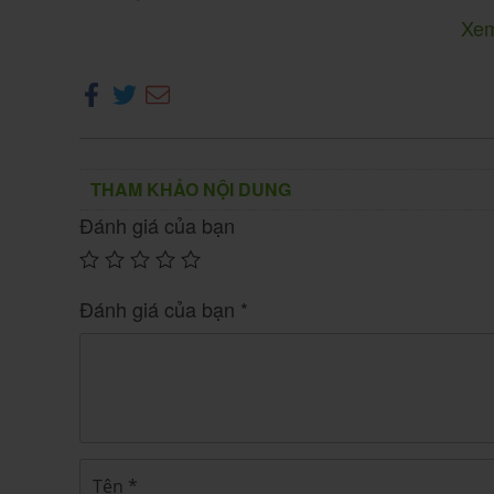
Xe
Erolin 10mg được chỉ định cho người lớn và trẻ 
: Giảm các triệu chứng như
Viêm mũi dị ứng
: Giảm ngứa và nóng 
Viêm kết mạc dị ứng
: Giảm ngứa và p
Mày đay mạn tính tự phát
: Phù mạch, ngứa do dị 
Rối loạn dị ứng da
THAM KHẢO NỘI DUNG
Đánh giá của bạn
Chống chỉ định
Không sử dụng Erolin 10mg trong các trường h
Đánh giá của bạn
*
với Loratadine hoặc bất kỳ tá dượ
Quá mẫn
: Tính an toàn và hiệu q
Trẻ em dưới 2 tuổi
Bệnh nhân có các vấn đề di truyền hiếm
Lapp, hoặc kém hấp thu glucose-galactose.
: Trừ khi
Phụ nữ mang thai và cho con bú
qua sữa mẹ và chưa được xác định an toàn k