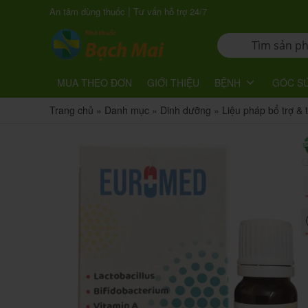
|
An tâm dùng thuốc
Tư vấn hỗ trợ 24/7
MUA THEO ĐƠN
GIỚI THIỆU
BỆNH
GÓC S
Trang chủ
»
Danh mục
»
Dinh dưỡng
»
Liệu pháp bổ trợ &