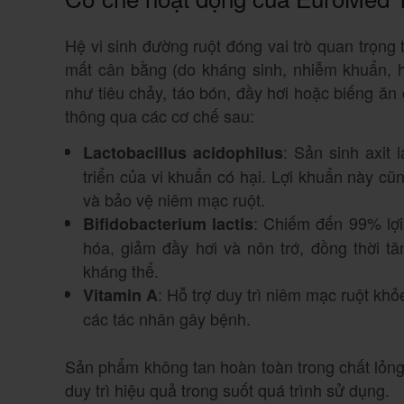
Hệ vi sinh đường ruột đóng vai trò quan trọng 
mất cân bằng (do kháng sinh, nhiễm khuẩn, 
như tiêu chảy, táo bón, đầy hơi hoặc biếng ăn
thông qua các cơ chế sau:
: Sản sinh axit
Lactobacillus acidophilus
triển của vi khuẩn có hại. Lợi khuẩn này cũ
và bảo vệ niêm mạc ruột.
: Chiếm đến 99% lợi 
Bifidobacterium lactis
hóa, giảm đầy hơi và nôn trớ, đồng thời t
kháng thể.
: Hỗ trợ duy trì niêm mạc ruột kh
Vitamin A
các tác nhân gây bệnh.
Sản phẩm không tan hoàn toàn trong chất lỏng
duy trì hiệu quả trong suốt quá trình sử dụng.