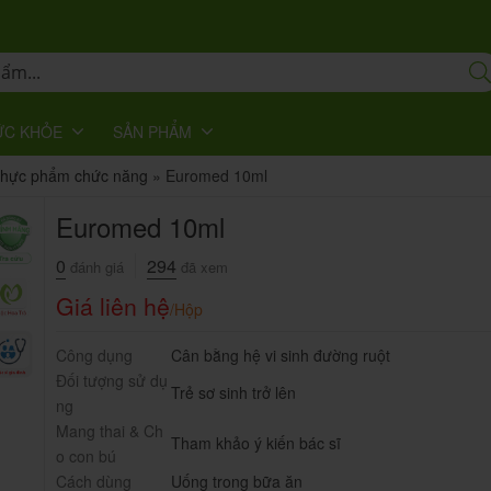
ỨC KHỎE
SẢN PHẨM
 thực phẩm chức năng
»
Euromed 10ml
Euromed 10ml
0
294
đánh giá
đã xem
Giá liên hệ
/Hộp
Công dụng
Cân bằng hệ vi sinh đường ruột
Đối tượng sử dụ
Trẻ sơ sinh trở lên
ng
Mang thai & Ch
Tham khảo ý kiến bác sĩ
o con bú
Cách dùng
Uống trong bữa ăn