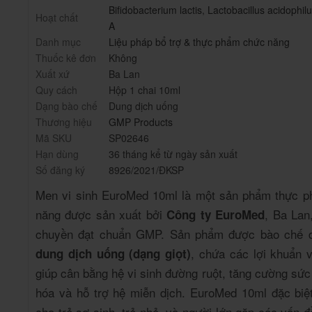
Bifidobacterium lactis
,
Lactobacillus acidophil
Hoạt chất
A
Danh mục
Liệu pháp bổ trợ & thực phẩm chức năng
Thuốc kê đơn
Không
Xuất xứ
Ba Lan
Quy cách
Hộp 1 chai 10ml
Dạng bào chế
Dung dịch uống
Thương hiệu
GMP Products
Mã SKU
SP02646
Hạn dùng
36 tháng kể từ ngày sản xuất
Số đăng ký
8926/2021/ĐKSP
Men vi sinh EuroMed 10ml là một sản phẩm thực 
năng được sản xuất bởi
, Ba Lan
Công ty EuroMed
chuyền đạt chuẩn GMP. Sản phẩm được bào chế 
, chứa các lợi khuẩn v
dung dịch uống (dạng giọt)
giúp cân bằng hệ vi sinh đường ruột, tăng cường sức
hóa và hỗ trợ hệ miễn dịch. EuroMed 10ml đặc biệ
cho trẻ sơ sinh, trẻ nhỏ, và người lớn gặp các vấn đ