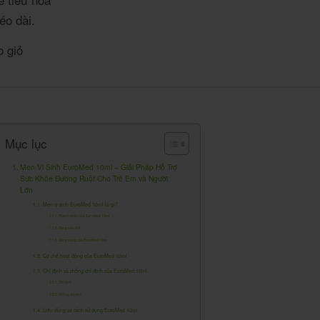
éo dài.
 giỏ
Mục lục
Men Vi Sinh EuroMed 10ml – Giải Pháp Hỗ Trợ
Sức Khỏe Đường Ruột Cho Trẻ Em và Người
Lớn
Men vi sinh EuroMed 10ml là gì?
Thành phần của EuroMed 10ml
Dạng bào chế
Công dụng của EuroMed 10ml
Cơ chế hoạt động của EuroMed 10ml
Chỉ định và chống chỉ định của EuroMed 10ml
Chỉ định
Chống chỉ định
Liều dùng và cách sử dụng EuroMed 10ml