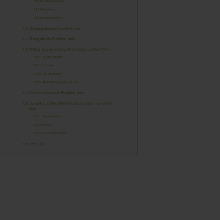
Liều dùng khuyến cáo
Cách sử dụng
Quá liều và quên liều
Tác dụng phụ của EuroMed 10ml
Tương tác của EuroMed 10ml
Những lưu ý quan trọng khi sử dụng EuroMed 10ml
1. Đối tượng đặc biệt
2. Bảo quản
3. Lưu ý khi sử dụng
4. Theo dõi trong quá trình sử dụng
Giá bán và nơi mua EuroMed 10ml
So sánh EuroMed 10ml với các sản phẩm men vi sinh
khác
1. Men vi sinh Probi
2. Enterlac
3. So sánh với EuroMed
Kết luận