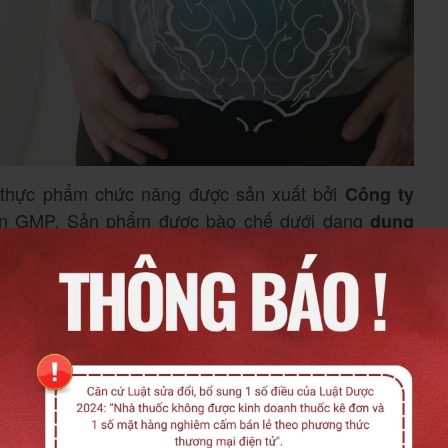
 thực phẩm chức năng được sản xuất bởi
Công ty
uẩn GMP. Sản phẩm được bào chế dưới dạng
dung
à vitamin giúp cân bằng hệ vi sinh đường ruột, tăng
ch. EuroMed 10ml đặc biệt phù hợp cho trẻ sơ sinh,
a do loạn khuẩn đường ruột hoặc sử dụng kháng sinh
chứa: