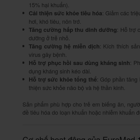
15% hại khuẩn).
: Giảm các triệ
Cải thiện sức khỏe tiêu hóa
hơi, khó tiêu, nôn trớ.
: Hỗ trợ 
Tăng cường hấp thu dinh dưỡng
dưỡng ở trẻ nhỏ.
: Kích thích sả
Tăng cường hệ miễn dịch
virus gây bệnh.
: P
Hỗ trợ phục hồi sau dùng kháng sinh
dụng kháng sinh kéo dài.
: Góp phần tăng h
Hỗ trợ sức khỏe tổng thể
thiện sức khỏe não bộ và hệ thần kinh.
Sản phẩm phù hợp cho trẻ em biếng ăn, ngườ
đề tiêu hóa do loạn khuẩn hoặc nhiễm khuẩn đ
Cơ chế hoạt động của EuroMed 