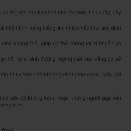
u chứng rối loạn tiêu hóa như táo bón, tiêu chảy, đầy
cải thiện tình trạng biếng ăn, chậm hấp thu, suy dinh
n sinh kháng thể, giúp cơ thể chống lại vi khuẩn và
hục hồi hệ vi sinh đường ruột bị mất cân bằng do sử
ấp thu vitamin và khoáng chất (như canxi, sắt), cải
i có sức đề kháng kém, hoặc những người gặp vấn
ường ruột.
10ml