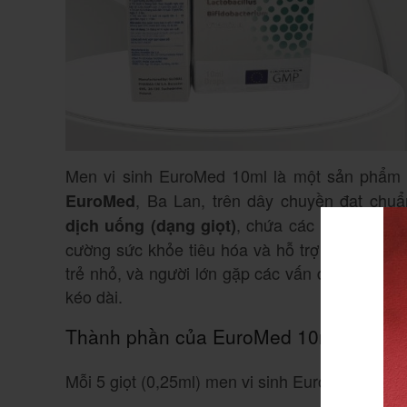
Men vi sinh EuroMed 10ml là một sản phẩm
, Ba Lan, trên dây chuyền đạt ch
EuroMed
, chứa các lợi khuẩn v
dịch uống (dạng giọt)
cường sức khỏe tiêu hóa và hỗ trợ hệ miễn dị
trẻ nhỏ, và người lớn gặp các vấn đề tiêu hó
kéo dài.
Thành phần của EuroMed 10ml
Mỗi 5 giọt (0,25ml) men vi sinh EuroMed 10ml 