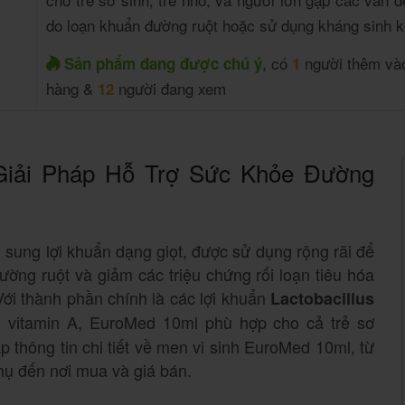
do loạn khuẩn đường ruột hoặc sử dụng kháng sinh k
, có
người thêm vào
Sản phẩm đang được chú ý
1
hàng &
người đang xem
12
Giải Pháp Hỗ Trợ Sức Khỏe Đường
sung lợi khuẩn dạng giọt, được sử dụng rộng rãi để
đường ruột và giảm các triệu chứng rối loạn tiêu hóa
 Với thành phần chính là các lợi khuẩn
Lactobacillus
g vitamin A, EuroMed 10ml phù hợp cho cả trẻ sơ
ấp thông tin chi tiết về men vi sinh EuroMed 10ml, từ
hụ đến nơi mua và giá bán.