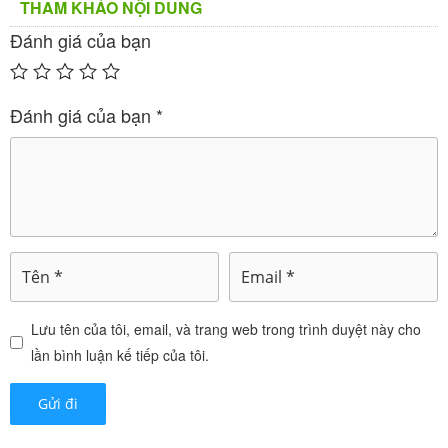
THAM KHẢO NỘI DUNG
Đánh giá của bạn
Đánh giá của bạn
*
Thuốc Gikorcen 120mg Là Gì? Tổng Quan
Về Sản Phẩm
là viên nang mềm được sản
Thuốc Gikorcen 120mg
Lưu tên của tôi, email, và trang web trong trình duyệt này cho
xuất bởi Korea Prime Pharm Co., Ltd (Hàn Quốc).
lần bình luận kế tiếp của tôi.
Sản phẩm thuộc nhóm thuốc hỗ trợ thần kinh, đặc
biệt tập trung vào cải thiện chức năng nhận thức và
tuần hoàn máu não. Với số đăng ký VN-22803-21,