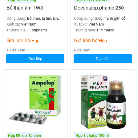
trình chiết xuất tiên tiến, đảm bảo tỷ lệ
Bổ thận âm TW3
Decontapp.pharco 250
flavonoid/terpenoid đạt chuẩn dược điển.
Công dụng:
Bổ thận, tư âm, ích
Công dụng:
Giúp mạnh gân cốt
tinh huyết
Xuất xứ:
Việt Nam
Xuất xứ:
Việt Nam
Cơ Chế Tác Dụng Của Thuốc Gikorcen
Thương hiệu:
Foripharm
Thương hiệu:
PP.Pharco
120mg
Giá liên hệ
Giá liên hệ
/Hộp
/Hộp
10 đã xem
6 đã xem
Gikorcen hoạt động qua nhiều cơ chế đồng bộ:
Đọc tiếp
Đọc tiếp
: Terpenoids
Tăng cường tuần hoàn máu não
giãn mạch, giảm tắc nghẽn, giúp oxy và dưỡng
chất đến não tốt hơn.
: Flavonoids
Chống oxy hóa và bảo vệ thần kinh
trung hòa gốc tự do, ngăn ngừa thoái hóa tế bào
não – nguyên nhân chính của Alzheimer và suy
giảm trí nhớ.
: Giảm nguy cơ huyết khối, hỗ trợ
Ức chế tiểu cầu
di chứng sau tai biến mạch máu não.
: Tăng cường
Hộp 09 vỉ x 10 viên
Hộp 1 chai x 100ml
Cải thiện chức năng nhận thức