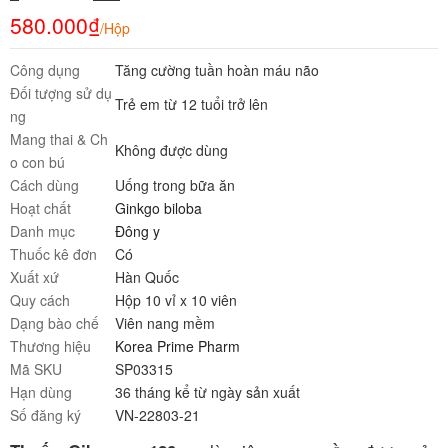
580.000
₫
/Hộp
Công dụng
Tăng cường tuần hoàn máu não
Đối tượng sử dụ
Trẻ em từ 12 tuổi trở lên
ng
Mang thai & Ch
Không được dùng
o con bú
Cách dùng
Uống trong bữa ăn
Hoạt chất
Ginkgo biloba
Danh mục
Đông y
Thuốc kê đơn
Có
Xuất xứ
Hàn Quốc
Quy cách
Hộp 10 vỉ x 10 viên
Dạng bào chế
Viên nang mềm
Thương hiệu
Korea Prime Pharm
Mã SKU
SP03315
Hạn dùng
36 tháng kể từ ngày sản xuất
Số đăng ký
VN-22803-21