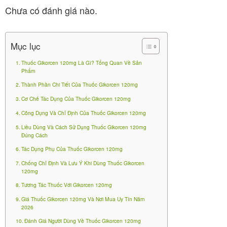
Gikorcen đã được Bộ Y tế Việt Nam cấp phép lưu
Chưa có đánh giá nào.
hành và hiện bán rộng rãi tại các nhà thuốc lớn như
Nhà thuốc Bạch Mai.
Mục lục
Insunova 30/70
Thuốc Gikorcen 120mg Là Gì? Tổng Quan Về Sản
Phẩm
0
₫
Thành Phần Chi Tiết Của Thuốc Gikorcen 120mg
Cơ Chế Tác Dụng Của Thuốc Gikorcen 120mg
Công Dụng Và Chỉ Định Của Thuốc Gikorcen 120mg
Liều Dùng Và Cách Sử Dụng Thuốc Gikorcen 120mg
Đúng Cách
Dạng bào chế viên nang mềm giúp hấp thu nhanh
Tác Dụng Phụ Của Thuốc Gikorcen 120mg
chóng, dễ sử dụng. Quy cách đóng gói phổ biến là
. Đây không phải là
hộp 10 vỉ x 10 viên (100 viên)
Chống Chỉ Định Và Lưu Ý Khi Dùng Thuốc Gikorcen
120mg
thực phẩm chức năng thông thường mà là thuốc có
Tương Tác Thuốc Với Gikorcen 120mg
chỉ định cụ thể, phù hợp cho người lớn và trẻ em trên
Giá Thuốc Gikorcen 120mg Và Nơi Mua Uy Tín Năm
12 tuổi gặp vấn đề về não bộ.
2026
Đánh Giá Người Dùng Về Thuốc Gikorcen 120mg
Lịch sử của thành phần chính – lá bạch quả (Ginkgo