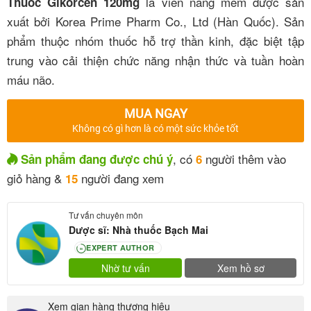
là viên nang mềm được sản
Thuốc Gikorcen 120mg
xuất bởi Korea Prime Pharm Co., Ltd (Hàn Quốc). Sản
phẩm thuộc nhóm thuốc hỗ trợ thần kinh, đặc biệt tập
trung vào cải thiện chức năng nhận thức và tuần hoàn
máu não.
MUA NGAY
Không có gì hơn là có một sức khỏe tốt
, có
người thêm vào
Sản phẩm đang được chú ý
6
giỏ hàng &
người đang xem
15
Tư vấn chuyên môn
Dược sĩ: Nhà thuốc Bạch Mai
EXPERT AUTHOR
80
Nhờ tư vấn
Xem hồ sơ
Xem gian hàng thương hiệu