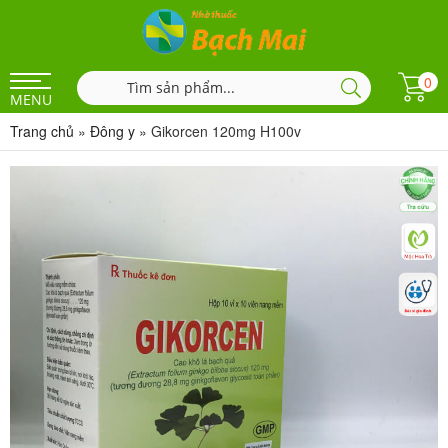
0
MENU
Trang chủ
»
Đông y
»
Gikorcen 120mg H100v