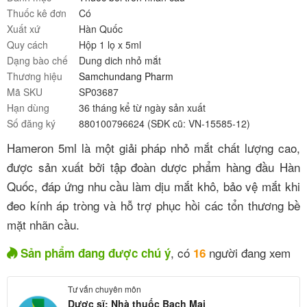
Thuốc kê đơn
Có
Xuất xứ
Hàn Quốc
Quy cách
Hộp 1 lọ x 5ml
Dạng bào chế
Dung dich nhỏ mắt
Thương hiệu
Samchundang Pharm
Mã SKU
SP03687
Hạn dùng
36 tháng kể từ ngày sản xuất
Số đăng ký
880100796624 (SĐK cũ: VN-15585-12)
Hameron 5ml là một giải pháp nhỏ mắt chất lượng cao,
được sản xuất bởi tập đoàn dược phẩm hàng đầu Hàn
Quốc, đáp ứng nhu cầu làm dịu mắt khô, bảo vệ mắt khi
đeo kính áp tròng và hỗ trợ phục hồi các tổn thương bề
mặt nhãn cầu.
, có
người đang xem
Sản phẩm đang được chú ý
16
Tư vấn chuyên môn
Dược sĩ: Nhà thuốc Bạch Mai