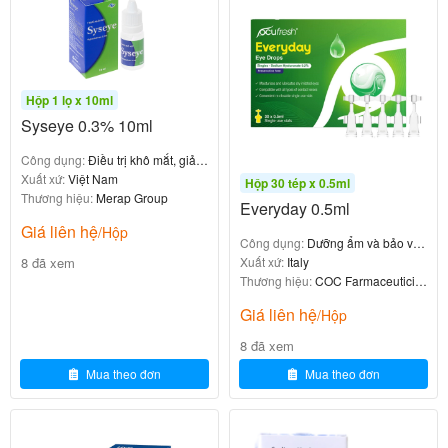
Để đạt hiệu quả tốt nhất và đảm bảo an toàn, bạn
cần tuân thủ đúng liều lượng và cách dùng sau:
Hộp 1 lọ x 10ml
4.1. Cách dùng
Syseye 0.3% 10ml
Công dụng:
Điều trị khô mắt, giảm
thật sạch với xà phòng trước khi thao
Vệ sinh tay
triệu chứng kích ứng mắt
Xuất xứ:
Việt Nam
Hộp 30 tép x 0.5ml
tác.
Thương hiệu:
Merap Group
Everyday 0.5ml
Lắc nhẹ lọ thuốc trước khi sử dụng.
Giá liên hệ
/Hộp
Ngửa đầu ra sau, dùng một tay kéo nhẹ mí mắt
Công dụng:
Dưỡng ẩm và bảo vệ
8 đã xem
mắt
Xuất xứ:
Italy
dưới xuống để tạo một khoang nhỏ.
Thương hiệu:
COC Farmaceutici
Đặt đầu lọ phía trên mắt (không chạm vào mắt
Srl
Giá liên hệ
/Hộp
hoặc lông mi), nhẹ nhàng bóp để nhỏ
dung
1 giọt
8 đã xem
dịch vào khoang kết mạc.
Nhắm mắt nhẹ nhàng trong 1-2 phút để thuốc dàn
Mua theo đơn
Mua theo đơn
đều.
: Không để đầu lọ thuốc chạm vào
Lưu ý đặc biệt