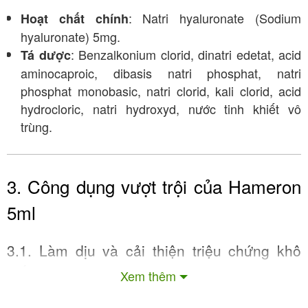
: Natri hyaluronate (Sodium
Hoạt chất chính
hyaluronate) 5mg
.
: Benzalkonium clorid, dinatri edetat, acid
Tá dược
aminocaproic, dibasis natri phosphat, natri
phosphat monobasic, natri clorid, kali clorid, acid
hydrocloric, natri hydroxyd, nước tinh khiết vô
trùng
.
3. Công dụng vượt trội của Hameron
5ml
3.1. Làm dịu và cải thiện triệu chứng khô
mắt
Xem thêm
Với thành phần chính Natri hyaluronate – muối natri