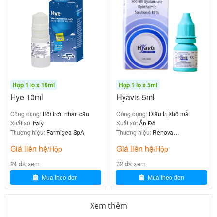
bất kỳ bề mặt nào (tay, mắt, lông mi) để tránh
nhiễm khuẩn
.
4.2. Liều dùng
: Nhỏ 1 giọt/lần, 5–6 lần mỗi
Liều thông thường
ngày
.
Hộp 1 lọ x 10ml
Hộp 1 lọ x 5ml
Liều dùng có thể được điều chỉnh tùy theo mức độ
Hye 10ml
Hyavis 5ml
khô mắt và tình trạng bệnh lý cụ thể dưới sự hướng
Công dụng:
Bôi trơn nhãn cầu
Công dụng:
Điều trị khô mắt
dẫn của bác sĩ.
Xuất xứ:
Italy
Xuất xứ:
Ấn Độ
Thương hiệu:
Farmigea SpA
Thương hiệu:
Renova
Lifesciences
4.3. Xử trí khi quá liều hoặc quên liều
Giá liên hệ
Giá liên hệ
/Hộp
/Hộp
24 đã xem
32 đã xem
: Cho đến nay chưa ghi nhận trường hợp
Quá liều
Mua theo đơn
Mua theo đơn
quá liều nào với thuốc nhỏ mắt Hameron
. Tuy
nhiên, không nên lạm dụng nhỏ quá nhiều lần hơn
Xem thêm
khuyến cáo vì có thể gây kích ứng. Nếu nghi ngờ