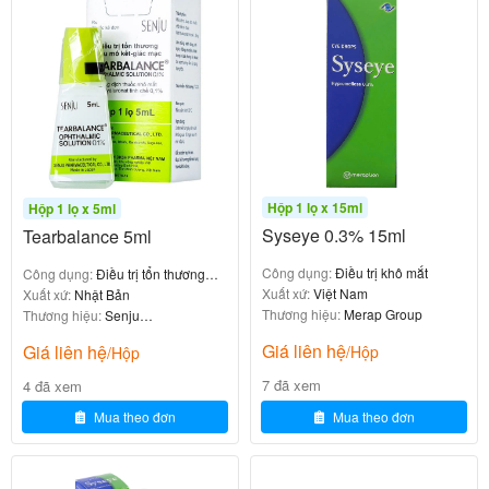
: Dung dịch tạo
Giữa các lần chớp mắt (mắt nghỉ)
thành một mạng lưới dạng gel, bám dính ổn định
trên bề mặt mắt, giữ ẩm và bảo vệ lâu dài.
: Lực cắt từ mi mắt làm các phân tử
Khi chớp mắt
sắp xếp song song, dung dịch trở nên loãng hơn
nhưng tăng độ đàn hồi, dễ dàng trải đều và bôi
trơn toàn bộ bề mặt nhãn cầu
.
Hộp 1 lọ x 15ml
Hộp 1 lọ x 5ml
Syseye 0.3% 15ml
Tearbalance 5ml
Nhờ cơ chế đặc biệt này, Hameron 5ml vừa bảo vệ
Công dụng:
Điều trị khô mắt
Công dụng:
Điều trị tổn thương
mắt tối ưu giữa các nháy mắt, vừa không gây cảm
Xuất xứ:
Việt Nam
biểu mô giác - kết mạc
Xuất xứ:
Nhật Bản
Thương hiệu:
Merap Group
Thương hiệu:
Senju
giác khó chịu hay nhìn mờ kéo dài như các dung dịch
Pharmaceutical
nhớt thuần túy.
Giá liên hệ
Giá liên hệ
/Hộp
/Hộp
7 đã xem
4 đã xem
Mua theo đơn
Mua theo đơn
4. Hướng dẫn sử dụng và liều dùng
cụ thể