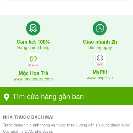
quá liều, hãy rửa mắt với nước sạch và đến cơ sở y
tế gần nhất.
: Nếu quên một liều, hãy nhỏ ngay khi
Quên liều
nhớ ra. Nếu gần đến liều tiếp theo, hãy bỏ qua liều
đã quên và tiếp tục lịch dùng thuốc bình thường,
không nhỏ gấp đôi liều quy định
.
Giao nhanh 2h
Cam kết 100%
Liên hệ ngay
Hàng chính hãng
5. Chống chỉ định, tác dụng phụ và
MyPill
Mộc Hoa Trà
bảo quản
www.mypill.vn
www.mochoatra.com
Tìm cửa hàng gần bạn
Hylaform 0.1% 5ml
0
₫
NHÀ THUỐC BẠCH MAI
Trang thông tin chính thống về thuốc theo Hướng dẫn sử dụng thuốc được
5.1. Chống chỉ định
Cục quản lý Dược phê duyệt.