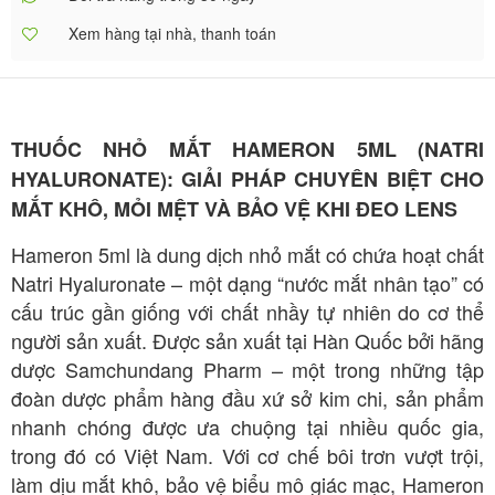
Xem hàng tại nhà, thanh toán
THUỐC NHỎ MẮT HAMERON 5ML (NATRI
HYALURONATE): GIẢI PHÁP CHUYÊN BIỆT CHO
MẮT KHÔ, MỎI MỆT VÀ BẢO VỆ KHI ĐEO LENS
Hameron 5ml là dung dịch nhỏ mắt có chứa hoạt chất
Natri Hyaluronate – một dạng “nước mắt nhân tạo” có
cấu trúc gần giống với chất nhầy tự nhiên do cơ thể
người sản xuất. Được sản xuất tại Hàn Quốc bởi hãng
dược Samchundang Pharm – một trong những tập
đoàn dược phẩm hàng đầu xứ sở kim chi, sản phẩm
nhanh chóng được ưa chuộng tại nhiều quốc gia,
trong đó có Việt Nam. Với cơ chế bôi trơn vượt trội,
làm dịu mắt khô, bảo vệ biểu mô giác mạc, Hameron