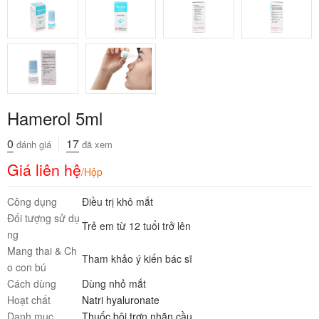
Hamerol 5ml
0
17
đánh giá
đã xem
Giá liên hệ
/Hộp
Công dụng
Điều trị khô mắt
Đối tượng sử dụ
Trẻ em từ 12 tuổi trở lên
ng
Mang thai & Ch
Tham khảo ý kiến bác sĩ
o con bú
Cách dùng
Dùng nhỏ mắt
Hoạt chất
Natri hyaluronate
Danh mục
Thuốc bôi trơn nhãn cầu