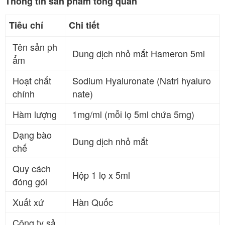
Thông tin sản phẩm tổng quan
Tiêu chí
Chi tiết
Tên sản ph
Dung dịch nhỏ mắt Hameron 5ml
ẩm
Hoạt chất
Sodium Hyaluronate (Natri hyaluro
chính
nate)
Hàm lượng
1mg/ml (mỗi lọ 5ml chứa 5mg)
Dạng bào
Dung dịch nhỏ mắt
chế
Quy cách
Hộp 1 lọ x 5ml
đóng gói
Xuất xứ
Hàn Quốc
Công ty sả