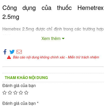
Công dụng của thuốc Hemetrex
2.5mg
Hemetrex 2.5mg được chỉ định trong các trường hợp
sau:
Xem thêm
:
Viêm khớp dạng thấp nặng
Dành cho người lớn bị viêm khớp dạng thấp
Báo cáo nội dung không chính xác
-
Miễn trừ trách nhiệm
hoạt động, không đáp ứng hoặc không dung
nạp với các liệu pháp thông thường như
thuốc chống viêm không steroid (NSAIDs).
THAM KHẢO NỘI DUNG
Giúp giảm viêm, đau, và ngăn ngừa tổn
thương khớp, cải thiện chất lượng cuộc sống.
Đánh giá của bạn
:
Bệnh vảy nến nặng
Điều trị bệnh vảy nến không kiểm soát được,
Đánh giá của bạn
*