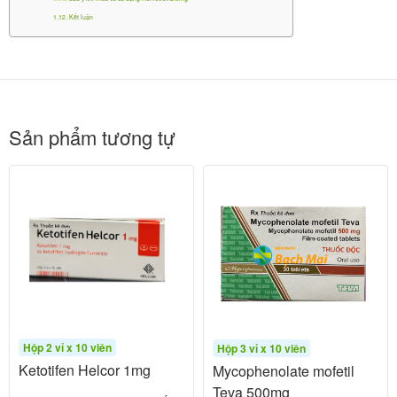
Kết luận
Methotrexate trong Hemetrex 2.5mg là một chất đối
kháng acid folic, hoạt động thông qua các cơ chế
sau:
: Methotrexate gắn kết
Ức chế enzyme DHFR
Sản phẩm tương tự
mạnh hơn acid folic nội sinh với enzyme
dihydrofolate reductase, ngăn chặn chuyển hóa
dihydrofolate thành tetrahydrofolate. Điều này làm
gián đoạn tổng hợp nucleotide purin và thymidilate,
dẫn đến ức chế tổng hợp DNA và RNA, đặc biệt ở
pha S của chu kỳ tế bào.
: Do ảnh hưởng đến tổng hợp
Ức chế phân bào
DNA, Methotrexate kìm hãm sự phân chia của các
tế bào tăng sinh nhanh, như tế bào ung thư, tế bào
Hộp 2 vỉ x 10 viên
Hộp 3 vỉ x 10 viên
da trong vảy nến, hoặc tế bào viêm trong viêm
Ketotifen Helcor 1mg
Mycophenolate mofetil
khớp dạng thấp.
Teva 500mg