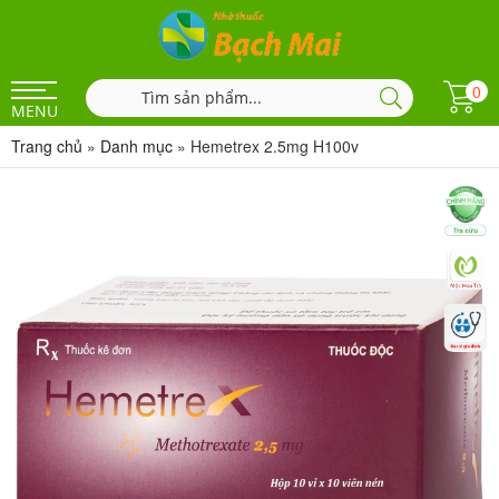
0
MENU
Trang chủ
»
Danh mục
»
Hemetrex 2.5mg H100v