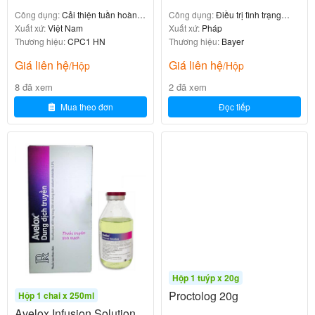
2.5mg
Công dụng:
Cải thiện tuần hoàn
Công dụng:
Điều trị tình trạng
não
Xuất xứ:
Việt Nam
thiếu hụt vitamin C
Xuất xứ:
Pháp
Thương hiệu:
CPC1 HN
Thương hiệu:
Bayer
Twynsta 80mg/10mg H98v
Giá liên hệ
Giá liên hệ
/Hộp
/Hộp
0
₫
8 đã xem
2 đã xem
Mua theo đơn
Đọc tiếp
Liều dùng khuyến cáo
Liều lượng Hemetrex 2.5mg phụ thuộc vào bệnh lý,
mức độ nghiêm trọng, và diện tích bề mặt cơ thể
(BSA) của bệnh nhân. Dưới đây là hướng dẫn liều cơ
bản:
Hộp 1 tuýp x 20g
:
Viêm khớp dạng thấp
Proctolog 20g
Hộp 1 chai x 250ml
Avelox Infusion Solution