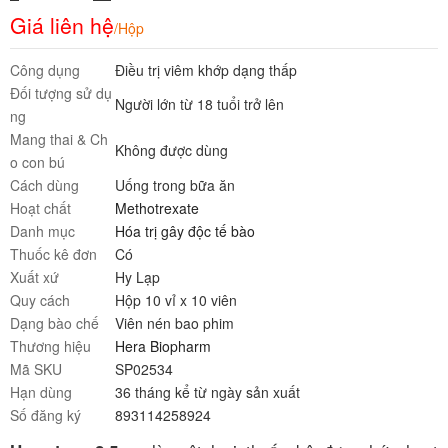
Giá liên hệ
/Hộp
Công dụng
Điều trị viêm khớp dạng thấp
Đối tượng sử dụ
Người lớn từ 18 tuổi trở lên
ng
Mang thai & Ch
Không được dùng
o con bú
Cách dùng
Uống trong bữa ăn
Hoạt chất
Methotrexate
Danh mục
Hóa trị gây độc tế bào
Thuốc kê đơn
Có
Xuất xứ
Hy Lạp
Quy cách
Hộp 10 vỉ x 10 viên
Dạng bào chế
Viên nén bao phim
Thương hiệu
Hera Biopharm
Mã SKU
SP02534
Hạn dùng
36 tháng kể từ ngày sản xuất
Số đăng ký
893114258924