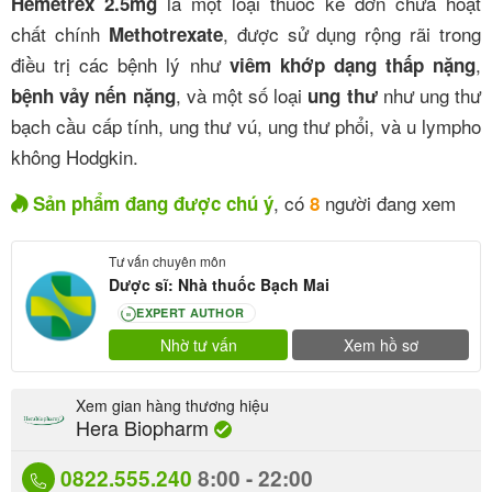
là một loại thuốc kê đơn chứa hoạt
Hemetrex 2.5mg
chất chính
, được sử dụng rộng rãi trong
Methotrexate
điều trị các bệnh lý như
,
viêm khớp dạng thấp nặng
, và một số loại
như ung thư
bệnh vảy nến nặng
ung thư
bạch cầu cấp tính, ung thư vú, ung thư phổi, và u lympho
không Hodgkin.
, có
người đang xem
Sản phẩm đang được chú ý
8
Tư vấn chuyên môn
Dược sĩ: Nhà thuốc Bạch Mai
EXPERT AUTHOR
80
Nhờ tư vấn
Xem hồ sơ
Xem gian hàng thương hiệu
Hera Biopharm
0822.555.240
8:00 - 22:00