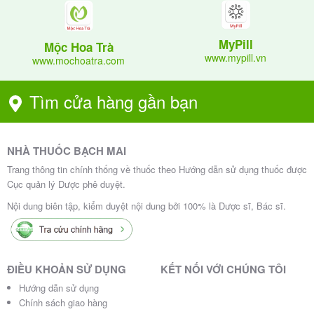
10-25mg/ngày trong 4-8 ngày, hoặc 0.625-
2.5mg/kg/ngày, kết hợp với các thuốc kháng
MyPill
Mộc Hoa Trà
u khác.
www.mypill.vn
www.mochoatra.com
: 2.5-10mg/ngày, uống trong
U sùi dạng nấm
vài tuần hoặc vài tháng.
Tìm cửa hàng gần bạn
: 5-10mg/lần, 3 lần/ngày
U nguyên bào nuôi
trong 5 ngày, lặp lại 3-5 đợt, nghỉ 7-10 ngày
giữa các đợt.
NHÀ THUỐC BẠCH MAI
Liều điều trị ung thư thường được tính theo
Trang thông tin chính thống về thuốc theo Hướng dẫn sử dụng thuốc được
diện tích bề mặt cơ thể (mg/m²) và cần điều
Cục quản lý Dược phê duyệt.
chỉnh dựa trên đáp ứng và xét nghiệm huyết
Nội dung biên tập, kiểm duyệt nội dung bởi 100% là Dược sĩ, Bác sĩ.
học.
:
Người cao tuổi, suy gan/thận
Liều khởi đầu thấp (2.5-5mg/tuần), tăng liều
ĐIỀU KHOẢN SỬ DỤNG
KẾT NỐI VỚI CHÚNG TÔI
thận trọng do giảm chức năng gan/thận và
Hướng dẫn sử dụng
dự trữ folate.
Chính sách giao hàng