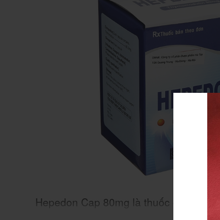
Hepedon Cap 80mg là thuốc gì?
Xe