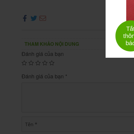
Hepedon Cap 80mg là thuốc hỗ trợ tăng cườ
(capsule), màu nâu đặc trưng. Thuốc d
cứng
xuất, được đăng ký lưu hành tại Việt Nam với 
Tắ
Mỗi hộp Hepedon Cap thường đóng gói
10 vỉ 
thô
dụng dài ngày từ 1-6 tháng tùy chỉ định.
bá
THAM KHẢO NỘI DUNG
Đánh giá của bạn
Staclazide 60 MR H60v
Staclazide 60 MR là một trong những
0
₫
Đánh giá của bạn
*
Hoạt chất chính là
– một hỗn h
Thymomodulin
(thymus) của bò non non, đã qua xử lý đ
Thymomodulin thuộc nhóm chất điều hòa miễ
hay thuốc đặc trị, mà hoạt động bằng cách kích
Thuốc được xếp vào nhóm
, cần
thuốc kê đơn