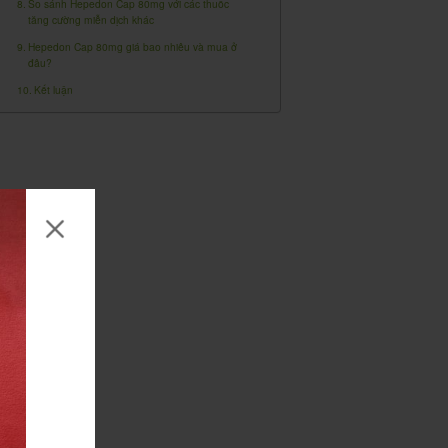
So sánh Hepedon Cap 80mg với các thuốc
tăng cường miễn dịch khác
Hepedon Cap 80mg giá bao nhiêu và mua ở
đâu?
Kết luận