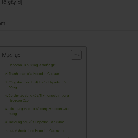
 tố gây dị
em
Mục lục
Hepedon Cap 80mg là thuốc gì?
Thành phần của Hepedon Cap 80mg
Công dụng và chỉ định của Hepedon Cap
80mg
Cơ chế tác dụng của Thymomodulin trong
Hepedon Cap
Liều dùng và cách sử dụng Hepedon Cap
80mg
Tác dụng phụ của Hepedon Cap 80mg
Lưu ý khi sử dụng Hepedon Cap 80mg