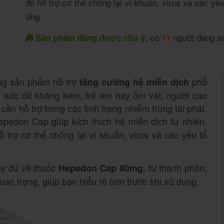
đó hỗ trợ cơ thể chống lại vi khuẩn, virus và các yếu
ứng.
, có
người đang x
Sản phẩm đang được chú ý
11
ng sản phẩm hỗ trợ
phổ
tăng cường hệ miễn dịch
có sức đề kháng kém, trẻ em hay ốm vặt, người cao
ần hỗ trợ trong các tình trạng nhiễm trùng tái phát.
epedon Cap giúp kích thích hệ miễn dịch tự nhiên,
 trợ cơ thể chống lại vi khuẩn, virus và các yếu tố
đầy đủ về thuốc
, từ thành phần,
Hepedon Cap 80mg
uan trọng, giúp bạn hiểu rõ hơn trước khi sử dụng.