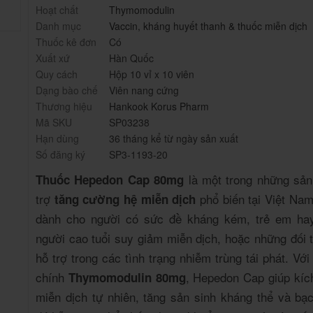
Hoạt chất
Thymomodulin
Danh mục
Vaccin, kháng huyết thanh & thuốc miễn dịch
Thuốc kê đơn
Có
Xuất xứ
Hàn Quốc
Quy cách
Hộp 10 vỉ x 10 viên
Dạng bào chế
Viên nang cứng
Thương hiệu
Hankook Korus Pharm
Mã SKU
SP03238
Hạn dùng
36 tháng kể từ ngày sản xuất
Số đăng ký
SP3-1193-20
là một trong những sả
Thuốc Hepedon Cap 80mg
trợ
phổ biến tại Việt Nam
tăng cường hệ miễn dịch
dành cho người có sức đề kháng kém, trẻ em ha
người cao tuổi suy giảm miễn dịch, hoặc những đối 
hỗ trợ trong các tình trạng nhiễm trùng tái phát. Với
chính
, Hepedon Cap giúp kích
Thymomodulin 80mg
miễn dịch tự nhiên, tăng sản sinh kháng thể và bạc