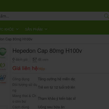
ỨC KHỎE
SẢN PHẨM
on Cap 80mg H100v
Hepedon Cap 80mg H100v
0
57
đánh giá
đã xem
Giá liên hệ
/Hộp
Công dụng
Tăng cường hệ miễn dịc
Đối tượng sử dụ
Trẻ em từ 12 tuổi trở lên
ng
Mang thai & Ch
Tham khảo ý kiến bác sĩ
o con bú
Cách dùng
Uống sau bữa ăn