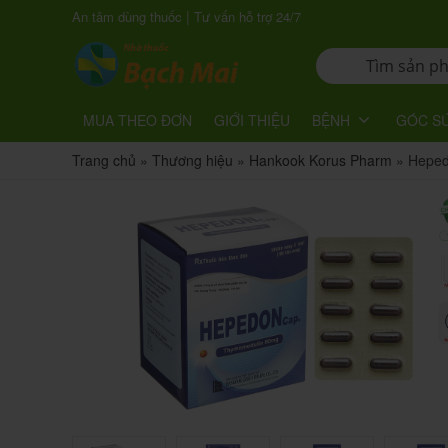
|
An tâm dùng thuốc
Tư vấn hỗ trợ 24/7
MUA THEO ĐƠN
GIỚI THIỆU
BỆNH
GÓC S
Trang chủ
»
Thương hiệu
»
Hankook Korus Pharm
»
Heped