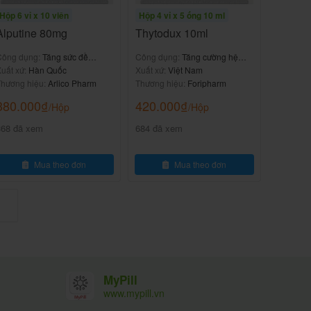
Hộp 6 vỉ x 10 viên
Hộp 4 vỉ x 5 ống 10 ml
Alputine 80mg
Thytodux 10ml
Công dụng:
Tăng sức đề
Công dụng:
Tăng cường hệ
kháng
uất xứ:
Hàn Quốc
miễn dịch
Xuất xứ:
Việt Nam
hương hiệu:
Arlico Pharm
Thương hiệu:
Foripharm
380.000
₫
420.000
₫
/Hộp
/Hộp
368 đã xem
684 đã xem
Mua theo đơn
Mua theo đơn
MyPill
www.mypill.vn