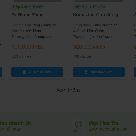
uổi suy giảm miễn dịch tự nhiên.
Hộp 3 vỉ x 10 viên
Hộp 6 vỉ x 10 viên
Antikans 80mg
Semozine Cap 80mg
nh nhân HIV/AIDS (giảm nhiễm trùng cơ hội).
/thứ phát, giảm bạch cầu do hóa trị/xạ trị ung thư
Công dụng:
Tăng cường hệ
Công dụng:
Tăng cường hệ
miễn dịch
Xuất xứ:
Việt Nam
miễn dịch
Xuất xứ:
Hàn Quốc
X
Thương hiệu:
Armephaco
Thương hiệu:
Yoo Young
T
cầu, kháng thể, giảm tác dụng phụ của hóa trị.
Pharm
A
150.000
₫
320.000
₫
/Hộp
/Hộp
, giảm tần suất và mức độ
ện sức đề kháng tổng thể
326 đã xem
438 đã xem
Mua theo đơn
Mua theo đơn
rong Hepedon Cap
Xem thêm
, chứa các peptide có tác dụng sinh học tương tự
ơ chế chính bao gồm:
 hoạt động, tăng cường miễn dịch tế bào.
), đặc biệt IgA tại niêm mạc hô hấp.
Mộc Hoa Trà
iao nhanh 2h
và
.
www.mochoatra.com
bạch cầu lympho
iên hệ ngay