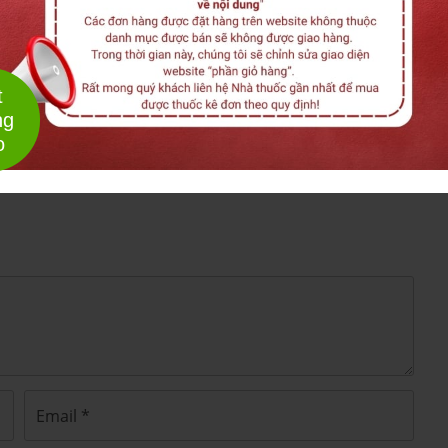
ng miễn dịch, được bào chế dưới dạng
viên nang
o
(Hàn Quốc) sản
Hankook Korus Pharm. Co., Ltd
Báo cáo nội dung không chính xác
-
Miễn trừ trách nhiệm
số SP3-1193-20.
t
(tổng 100 viên), phù hợp cho liệu trình sử
x 10 viên
ng
o
 thuốc điều trị đái...
ợp peptide được chiết xuất và tinh chế từ
tuyến ức
ể loại bỏ nguy cơ dị ứng và đảm bảo an toàn.
n dịch (immunomodulator), không phải kháng sinh
 thích và cân bằng hệ miễn dịch.
 bác sĩ hoặc dược sĩ tư vấn trước khi dùng, đặc biệt