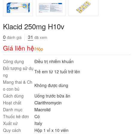
Klacid 250mg H10v
0
31
đánh giá
đã xem
Giá liên hệ
/Hộp
Công dụng
Điều trị nhiễm khuẩn
Đối tượng sử dụ
Trẻ em từ 12 tuổi trở lên
ng
Mang thai & Ch
Không được dùng
o con bú
Cách dùng
Uống trước bữa ăn
Hoạt chất
Clarithromycin
Danh mục
Macrolid
Thuốc kê đơn
Có
Xuất xứ
Italy
Quy cách
Hộp 1 vỉ x 10 viên