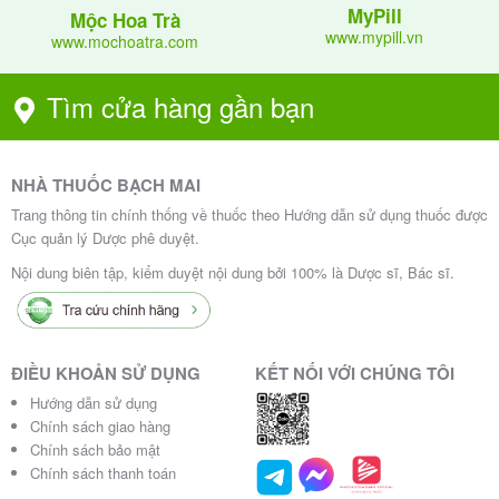
MyPill
Mộc Hoa Trà
An toàn hơn một số kháng sinh khác khi dùng
www.mypill.vn
www.mochoatra.com
đúng.
Tìm cửa hàng gần bạn
Không dùng cho virus (cúm, cảm lạnh) hoặc nấm.
5. Liều Dùng Klacid 250mg Chuẩn Nhất
NHÀ THUỐC BẠCH MAI
2026 (Theo Tờ Hướng Dẫn sử dụng thuốc)
Trang thông tin chính thống về thuốc theo Hướng dẫn sử dụng thuốc được
Cục quản lý Dược phê duyệt.
: Uống nguyên viên với nước lọc. Có thể
Cách dùng
Nội dung biên tập, kiểm duyệt nội dung bởi 100% là Dược sĩ, Bác sĩ.
dùng lúc no hoặc đói (thức ăn không ảnh hưởng sinh
khả dụng). Uống cách đều 12 giờ.
:
Liều lượng chi tiết
ĐIỀU KHOẢN SỬ DỤNG
KẾT NỐI VỚI CHÚNG TÔI
Hướng dẫn sử dụng
Thời gi
Đối tượng / B
Liều khuyế
Chính sách giao hàng
an điều
Lưu ý
ệnh lý
n cáo
Chính sách bảo mật
trị
Chính sách thanh toán