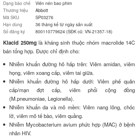
Dạng bào chế
Viên nén bao phim
Thương hiệu
Abbott
Mã SKU
SP03276
Hạn dùng
36 tháng kể từ ngày sản xuất
Số đăng ký
800110779624 (SĐK cũ: VN-21357-18)
là kháng sinh thuộc nhóm macrolide 14C
Klacid 250mg
bán tổng hợp. Được chỉ định cho:
Nhiễm khuẩn đường hô hấp trên: Viêm amidan, viêm
họng, viêm xoang cấp, viêm tai giữa.
Nhiễm khuẩn đường hô hấp dưới: Viêm phế quản
cấp/mạn đợt cấp, viêm phổi cộng đồng
(M.pneumoniae, Legionella).
Nhiễm khuẩn da và mô mềm: Viêm nang lông, chốc
lở, viêm mô tế bào, viêm quầng.
Nhiễm Mycobacterium avium phức hợp (MAC) ở bệnh
nhân HIV.