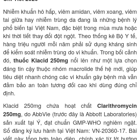
Nhiễm khuẩn hô hấp, viêm amidan, viêm xoang, viêm
tai giữa hay nhiễm trùng da đang là những bệnh lý
phổ biến tại Việt Nam, đặc biệt trong mùa mưa hoặc
khi thời tiết thay đổi đột ngột. Theo thống kê Bộ Y tế,
hàng triệu người mỗi năm phải sử dụng kháng sinh
để kiểm soát nhiễm trùng do vi khuẩn. Trong bối cảnh
đó,
nổi lên như một lựa chọn
thuốc Klacid 250mg
đáng tin cậy thuộc nhóm macrolide thế hệ mới, giúp
tiêu diệt nhanh chóng các vi khuẩn gây bệnh mà vẫn
đảm bảo an toàn tương đối cao khi dùng đúng chỉ
định.
Klacid 250mg chứa hoạt chất
Clarithromycin
, do AbbVie (trước đây là Abbott Laboratories)
250mg
sản xuất tại Ý, đạt chuẩn GMP-WHO nghiêm ngặt.
Số đăng ký lưu hành tại Việt Nam: VN-20360-17. Bài
viết này tổng hợp toàn diện, chính xác từ tờ hướng