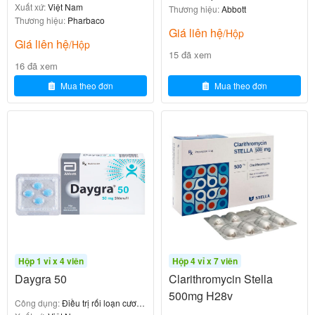
Xuất xứ:
Việt Nam
Thương hiệu:
Abbott
quả tại phổi, tai, xoang, da.
Thương hiệu:
Pharbaco
Chất chuyển hóa 14-hydroxy-clarithromycin tăng
Giá liên hệ
/Hộp
Giá liên hệ
/Hộp
cường tác dụng trên H.influenzae.
15 đã xem
Sinh khả dụng 55%, hấp thu nhanh, thức ăn không
16 đã xem
ảnh hưởng, bán hủy 3-7 giờ (tùy liều).
Mua theo đơn
Mua theo đơn
So với erythromycin cũ, Klacid ít gây rối loạn tiêu hóa
hơn, ổn định acid dạ dày và dùng 2 lần/ngày tiện lợi.
(Phần cơ chế chi tiết với sơ đồ ribosome, so sánh
macrolide thế hệ, dẫn chứng nghiên cứu lâm sàng
MIC, dược động học)
4. Công Dụng – Chỉ Định Của Thuốc Klacid
250mg
Hộp 1 vỉ x 4 viên
Hộp 4 vỉ x 7 viên
Daygra 50
Clarithromycin Stella
Theo tờ hướng dẫn:
500mg H28v
Công dụng:
Điều trị rối loạn cương