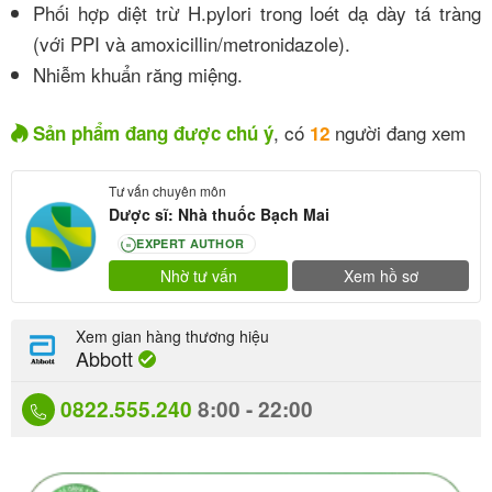
Phối hợp diệt trừ H.pylori trong loét dạ dày tá tràng
(với PPI và amoxicillin/metronidazole).
Nhiễm khuẩn răng miệng.
, có
người đang xem
Sản phẩm đang được chú ý
12
Tư vấn chuyên môn
Dược sĩ: Nhà thuốc Bạch Mai
EXPERT AUTHOR
80
Nhờ tư vấn
Xem hồ sơ
Xem gian hàng thương hiệu
Abbott
0822.555.240
8:00 - 22:00