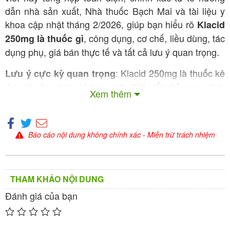
dẫn nhà sản xuất, Nhà thuốc Bạch Mai và tài liệu y
khoa cập nhật tháng 2/2026, giúp bạn hiểu rõ
Klacid
, công dụng, cơ chế, liều dùng, tác
250mg là thuốc gì
dụng phụ, giá bán thực tế và tất cả lưu ý quan trọng.
: Klacid 250mg là thuốc kê
Lưu ý cực kỳ quan trọng
đơn, thuộc nhóm kháng sinh. Bài viết chỉ mang tính
Xem thêm
tham khảo.
phải có chỉ định của bác sĩ,
Bắt buộc
không tự ý dùng hoặc ngưng thuốc giữa chừng để
tránh kháng thuốc và biến chứng nghiêm trọng. Luôn
Báo cáo nội dung không chính xác
-
Miễn trừ trách nhiệm
hoàn tất liệu trình và tái khám đúng hẹn.
1. Nhiễm Khuẩn Là Gì? Tại Sao Cần Thuốc
Klacid 250mg?
THAM KHẢO NỘI DUNG
Đánh giá của bạn
Nhiễm khuẩn xảy ra khi vi khuẩn xâm nhập và gây
bệnh ở các cơ quan như đường hô hấp, da, tai mũi