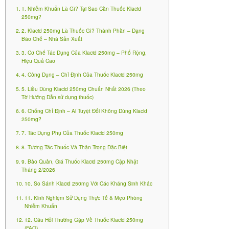
macrolide như Clarithromycin trong
là
Klacid 250mg
1. Nhiễm Khuẩn Là Gì? Tại Sao Cần Thuốc Klacid
250mg?
lựa chọn hàng đầu cho nhiễm khuẩn hô hấp cộng
2. Klacid 250mg Là Thuốc Gì? Thành Phần – Dạng
đồng, đặc biệt khi bệnh nhân dị ứng penicillin. Thuốc
Bào Chế – Nhà Sản Xuất
giúp giảm triệu chứng nhanh (thường sau 48-72 giờ),
3. Cơ Chế Tác Dụng Của Klacid 250mg – Phổ Rộng,
ngăn ngừa biến chứng và hạn chế lây lan. Klacid đặc
Hiệu Quả Cao
biệt hiệu quả với vi khuẩn kháng erythromycin nhẹ
4. Công Dụng – Chỉ Định Của Thuốc Klacid 250mg
nhờ phổ rộng và nồng độ mô cao.
5. Liều Dùng Klacid 250mg Chuẩn Nhất 2026 (Theo
Tờ Hướng Dẫn sử dụng thuốc)
(Mở rộng phần này: thống kê nhiễm khuẩn hô hấp
6. Chống Chỉ Định – Ai Tuyệt Đối Không Dùng Klacid
250mg?
Việt Nam 2026, hậu quả kháng thuốc, vai trò
macrolide so với beta-lactam, tầm quan trọng dùng
7. Tác Dụng Phụ Của Thuốc Klacid 250mg
đúng liều)
8. Tương Tác Thuốc Và Thận Trọng Đặc Biệt
9. Bảo Quản, Giá Thuốc Klacid 250mg Cập Nhật
2. Klacid 250mg Là Thuốc Gì? Thành Phần
Tháng 2/2026
10. So Sánh Klacid 250mg Với Các Kháng Sinh Khác
– Dạng Bào Chế – Nhà Sản Xuất
11. Kinh Nghiệm Sử Dụng Thực Tế & Mẹo Phòng
Nhiễm Khuẩn
(tên đầy đủ Viên nén Klacid 250mg) là
Klacid 250mg
12. Câu Hỏi Thường Gặp Về Thuốc Klacid 250mg
kháng sinh thuộc nhóm macrolide 14C bán tổng hợp.
(FAQ)