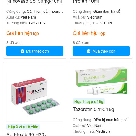
Đôi khi gây mất kinh, tăng tiết sữa, chứng vú to ở đàn
Nimovaso Sol 30mg/10ml
Profen 10ml
ông, khát nước, đau dạ dày, buồn nôn, nôn, tiêu chảy
Công dụng:
Cải thiện tuần hoàn
Công dụng:
Giảm đau, hạ sốt
và táo bón, sốt, mệt mỏi, buồn ngủ, uể oải, chóng
não
Xuất xứ:
Việt Nam
Xuất xứ:
Việt Nam
mặt và mất thăng bằng.
Thương hiệu:
CPC1 HN
Thương hiệu:
CPC1 HN
Giá liên hệ
Giá liên hệ
/Hộp
/Hộp
Cao huyết áp có thể xảy ra.
8 đã xem
8 đã xem
Hiếm khi bị run, cứng lưỡi, khó thở, liệt dương, phát
Mua theo đơn
Mua theo đơn
ban hay phù.
Thông báo cho bác sĩ các tác dụng không mong
muốn gặp phải khi dùng thuốc.
Tương tác thuốc và các dạng tương
tác khác
Hộp 1 tuýp x 15g
Tazoretin 0.1% 15g
Tác động của thuốc trên nhu động ruột đối kháng với
Công dụng:
Điều trị mụn trứng cá
tác động của các thuốc đối giao cảm (atropin,
Xuất xứ:
Việt Nam
Hộp 3 vỉ x 10 viên
Thương hiệu:
Medisun
methylscopolamine,…), thuốc gây mê và thuốc giảm
AgiEtoxib 90 H30v