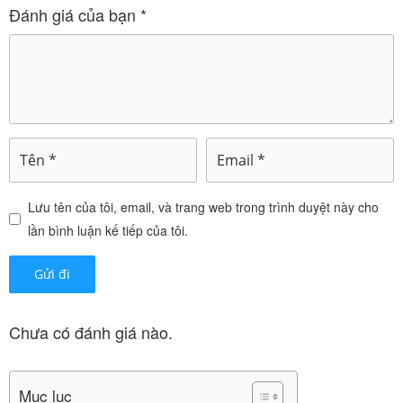
Đánh giá của bạn
*
Bệnh nhân chủ yếu là tiêu cực: Tối đa 800mg/ngày.
Bệnh nhân có triệu chứng tích cực và tiêu cực hỗn
hợp: Liều thông thường từ 400-600mg chia hai lần
mỗi ngày.
Không dùng thuốc Medi-levosulpirid
25mg trong trường hợp sau
Lưu tên của tôi, email, và trang web trong trình duyệt này cho
lần bình luận kế tiếp của tôi.
Moller’s Dobbel
626.752
₫
Chưa có đánh giá nào.
Phụ nữ mang thai và có khả năng mang thai.
Mục lục