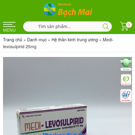
0
MENU
Trang chủ
»
Danh mục
»
Hệ thần kinh trung ương
»
Medi-
levosulpirid 25mg