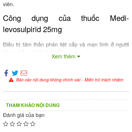
viên.
Công dụng của thuốc Medi-
levosulpirid 25mg
Điều trị tâm thần phân liệt cấp và mạn tính ở người
lớn và trẻ em trên 14 tuổi.
Xem thêm
Cách dùng – liều dùng của thuốc
Medi-levosulpirid 25mg
Báo cáo nội dung không chính xác
-
Miễn trừ trách nhiệm
Điều trị tâm thần phân liệt ở người lớn và trẻ em trên
14 tuổi:
THAM KHẢO NỘI DUNG
Liều khởi đầu 200-400mg chia làm 2 lần mỗi ngày.
Đánh giá của bạn
Tăng liều nếu cần thiết.
Bệnh nhân chủ yếu là tích cực: Tối đa 1.2g/ngày.