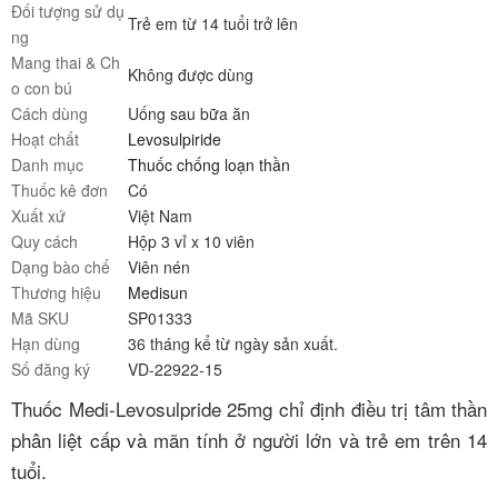
Đối tượng sử dụ
Trẻ em từ 14 tuổi trở lên
ng
Mang thai & Ch
Không được dùng
o con bú
Cách dùng
Uống sau bữa ăn
Hoạt chất
Levosulpiride
Danh mục
Thuốc chống loạn thần
Thuốc kê đơn
Có
Xuất xứ
Việt Nam
Quy cách
Hộp 3 vỉ x 10 viên
Dạng bào chế
Viên nén
Thương hiệu
Medisun
Mã SKU
SP01333
Hạn dùng
36 tháng kể từ ngày sản xuất.
Số đăng ký
VD-22922-15
Thuốc Medi-Levosulpride 25mg chỉ định điều trị tâm thần
phân liệt cấp và mãn tính ở người lớn và trẻ em trên 14
tuổi.