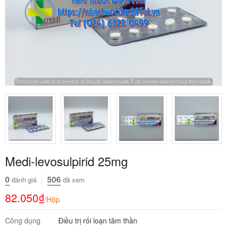
Medi-levosulpirid 25mg
0
506
đánh giá
đã xem
82.050
₫
/Hộp
Công dụng
Điều trị rối loạn tâm thần