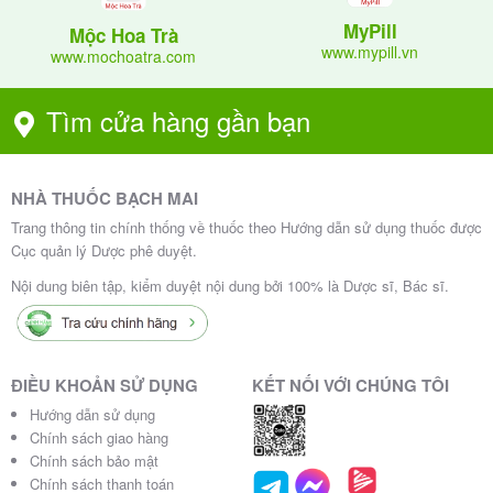
móc và lái xe
MyPill
Mộc Hoa Trà
www.mypill.vn
Quá liều và cách xử trí
www.mochoatra.com
Tìm cửa hàng gần bạn
Khi dùng thuốc quá liều có thể có các triệu chứng rối
loạn ngoại tháp và rối loạn giấc ngủ
Khi xảy ra quá liều thông báo ngay cho bác sĩ điều trị
NHÀ THUỐC BẠCH MAI
và liên hệ với trung tâm y tế gần nhất để xử trí.
Trang thông tin chính thống về thuốc theo Hướng dẫn sử dụng thuốc được
Cục quản lý Dược phê duyệt.
Hạn dùng và bảo quản Medi-
Nội dung biên tập, kiểm duyệt nội dung bởi 100% là Dược sĩ, Bác sĩ.
levosulpirid 25mg
Bảo quản: Nơi khô ráo, tránh ánh sáng, nhiệt độ dưới
ĐIỀU KHOẢN SỬ DỤNG
KẾT NỐI VỚI CHÚNG TÔI
30oC
Hướng dẫn sử dụng
Chính sách giao hàng
Hạn dùng: 36 tháng kể từ ngày sản xuất.
Chính sách bảo mật
Chính sách thanh toán