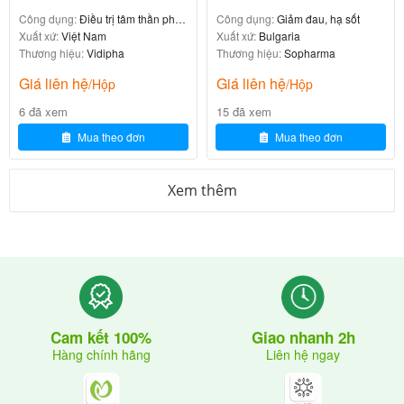
Công dụng:
Điều trị tâm thần phân
Công dụng:
Giảm đau, hạ sốt
bú
liệt
Xuất xứ:
Việt Nam
Xuất xứ:
Bulgaria
Thương hiệu:
Vidipha
Thương hiệu:
Sopharma
Phụ nữ đang cho con bú: Chỉ dùng thuốc cho phụ nữ
Giá liên hệ
Giá liên hệ
/Hộp
/Hộp
đang cho con bú khi cân nhắc lợi ích của điều trị
6 đã xem
15 đã xem
nhiều hơn bất kỳ nguy cơ có hại có thể xảy đến cho
Mua theo đơn
Mua theo đơn
trẻ bởi vì chưa có nghiên cứu về mức độ an toàn của
thuốc trên trẻ sơ sinh.
Xem thêm
Phụ nữ có thai và cho con bú
Không dùng thuốc cho phụ nữ có thai và cho con bú.
Ảnh hưởng của thuốc tới khả năng lái
xe và vận hành máy móc
Giao nhanh 2h
Cam kết 100%
Liên hệ ngay
Hàng chính hãng
Thuốc có thể gây buồn ngủ, ngủ mê và rối loạn vận
động nên không dùng thuốc cho người vận hành máy