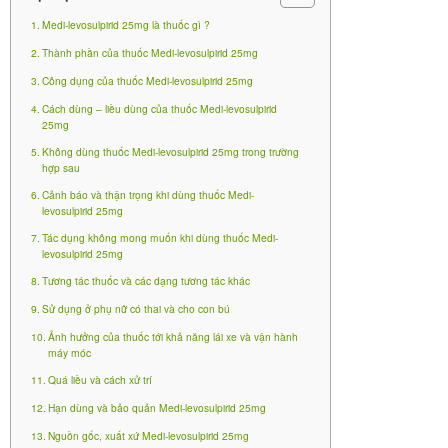
Trẻ em dưới 14 tuổi.
Medi-levosulpirid 25mg là thuốc gì ?
Thành phần của thuốc Medi-levosulpirid 25mg
Bệnh nhân bị tổn thương nhu động ruột, bệnh nhân bị
Công dụng của thuốc Medi-levosulpirid 25mg
xuất huyết dạ dày ruột, rối loạn nhu động ruột hay
Cách dùng – liều dùng của thuốc Medi-levosulpirid
khả năng thẩm thấu.
25mg
Không dùng thuốc Medi-levosulpirid 25mg trong trường
Tăng sắc tố tế bào có thể gây tăng huyết áp do
hợp sau
phóng thích catecholamine từ khối u.
Cảnh báo và thận trọng khi dùng thuốc Medi-
levosulpirid 25mg
Tăng cảm giác không dung nạp thuốc.
Tác dụng không mong muốn khi dùng thuốc Medi-
levosulpirid 25mg
Động kinh, hưng cảm và loạn thần hưng-trầm cảm.
Tương tác thuốc và các dạng tương tác khác
Bệnh nhân bệnh vú cấp tính-đây là sự tương quan
Sử dụng ở phụ nữ có thai và cho con bú
giữa sự tăng tiết prolactin và loạn sản tế bào vú
Ảnh hưởng của thuốc tới khả năng lái xe và vận hành
máy móc
thường gặp khi dùng thuốc hướng tâm thần.
Quá liều và cách xử trí
Cảnh báo và thận trọng khi dùng
Hạn dùng và bảo quản Medi-levosulpirid 25mg
thuốc Medi-levosulpirid 25mg
Nguồn gốc, xuất xứ Medi-levosulpirid 25mg