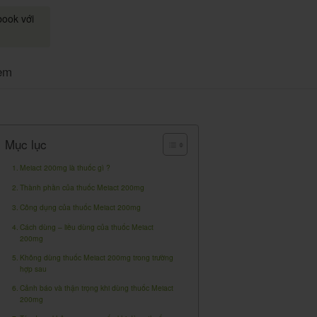
book với
em
Mục lục
Meiact 200mg là thuốc gì ?
Thành phần của thuốc Meiact 200mg
Công dụng của thuốc Meiact 200mg
Cách dùng – liều dùng của thuốc Meiact
200mg
Không dùng thuốc Meiact 200mg trong trường
hợp sau
Cảnh báo và thận trọng khi dùng thuốc Meiact
200mg