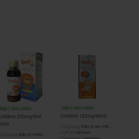
Hộp 1 chai x 60ml
Hộp 1 chai x 60ml
Cefdina 125mg/60ml
Cefdina 250mg/5ml
60ml
Công dụng:
Điều trị các nhiễm
khuẩn nhẹ đến vừa
Xuất xứ:
Việt Nam
Công dụng:
Điều trị nhiễm
Thương hiệu:
Hataphar