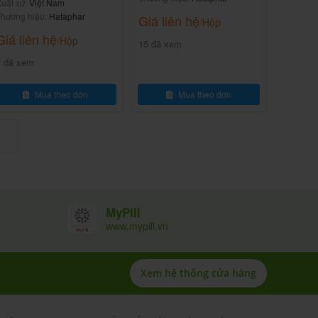
huẩn từ nhẹ đến vừa
uất xứ:
Việt Nam
hương hiệu:
Hataphar
Giá liên hệ
/Hộp
Giá liên hệ
/Hộp
15 đã xem
7 đã xem
Mua theo đơn
Mua theo đơn
MyPill
www.mypill.vn
Xem hệ thống cửa hàng