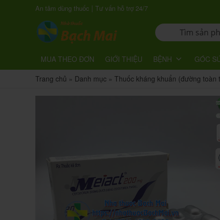
|
An tâm dùng thuốc
Tư vấn hỗ trợ 24/7
MUA THEO ĐƠN
GIỚI THIỆU
BỆNH
GÓC S
Trang chủ
»
Danh mục
»
Thuốc kháng khuẩn (đường toàn 