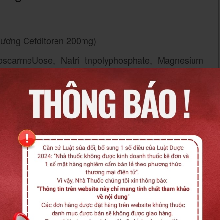
 đương Cefditoren 200mg)
CroscarmeUose, Natri tnpolyphosphate, Magnesium
ode S-1-20-986 màu xanh.
 một mặt viên in “TMF” bằng mực xanh
0mg
g sau gây ra bởi các chủng vi khuẩn nhạy cảm (xem
m thêm
Báo cáo nội dung không chính xác
-
Miễn trừ trách nhiệm
ính