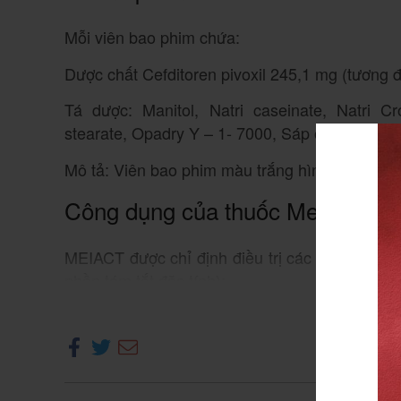
Mỗi viên bao phim chứa:
Dược chất Cefditoren pivoxil 245,1 mg (tương
Tá dược: Manitol, Natri caseinate, Natri 
stearate, Opadry Y – 1- 7000, Sáp ong, Opac
Mô tả: Viên bao phim màu trắng hình bầu dục,
Công dụng của thuốc Meiact 20
MEIACT được chỉ định điều trị các nhiễm trùn
phần tóm tắt đặc tính):
Xe
– Viêm amidan, viêm họng cấp tính.
– Viêm xoang xương hàm trên cấp tính.
– Đợt cấp trầm trọng của viêm phế quản mãn t