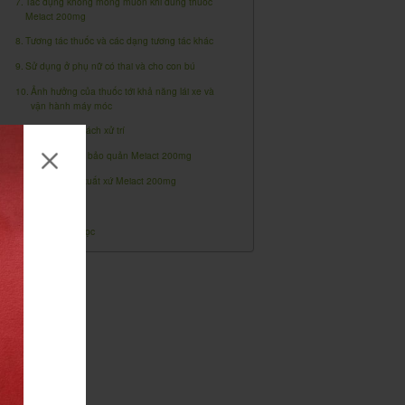
Tác dụng không mong muốn khi dùng thuốc
Meiact 200mg
Tương tác thuốc và các dạng tương tác khác
Sử dụng ở phụ nữ có thai và cho con bú
Ảnh hưởng của thuốc tới khả năng lái xe và
vận hành máy móc
Quá liều và cách xử trí
Hạn dùng và bảo quản Meiact 200mg
Nguồn gốc, xuất xứ Meiact 200mg
Dược lực học
Dược động học