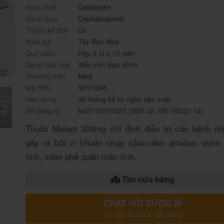
Hoạt chất
Cefditoren
Danh mục
Cephalosporin
Thuốc kê đơn
Có
Xuất xứ
Tây Ban Nha
Quy cách
Hộp 2 vỉ x 10 viên
Dạng bào chế
Viên nén bao phim
Thương hiệu
Meiji
Mã SKU
SP01348
Hạn dùng
36 tháng kể từ ngày sản xuất
Số đăng ký
840110070323 (SĐK cũ: VN-18022-14)
Thuốc Meiact 200mg chỉ định điều trị các bệnh nh
gây ra bởi vi khuẩn nhạy cảm:viêm amidan, viêm
tính, viêm phế quản mãn tính.
Tìm cửa hàng
CHAT VỚI DƯỢC SĨ
Tư vấn thuốc & đặt hàng