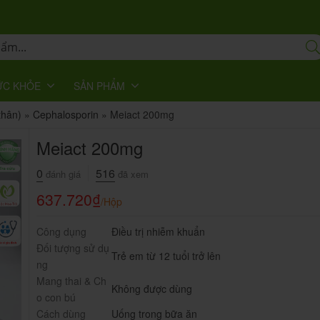
ỨC KHỎE
SẢN PHẨM
thân)
»
Cephalosporin
»
Meiact 200mg
Meiact 200mg
0
516
đánh giá
đã xem
637.720
₫
/Hộp
Công dụng
Điều trị nhiễm khuẩn
Đối tượng sử dụ
Trẻ em từ 12 tuổi trở lên
ng
Mang thai & Ch
Không được dùng
o con bú
Cách dùng
Uống trong bữa ăn