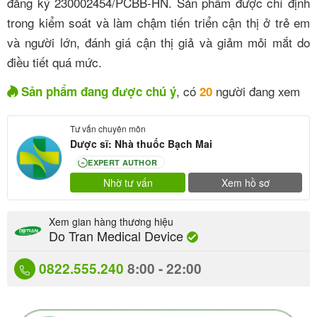
đăng ký 230002454/PCBB-HN
. Sản phẩm được chỉ định
trong kiểm soát và làm chậm tiến triển cận thị ở trẻ em
và người lớn, đánh giá cận thị giả và giảm mỏi mắt do
điều tiết quá mức
.
, có
người đang xem
Sản phẩm đang được chú ý
20
Tư vấn chuyên môn
Dược sĩ: Nhà thuốc Bạch Mai
EXPERT AUTHOR
80
Nhờ tư vấn
Xem hồ sơ
Xem gian hàng thương hiệu
Do Tran Medical Device
0822.555.240
8:00 - 22:00