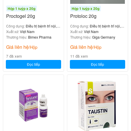
Hộp 1 tuýp x 20g
Hộp 1 tuýp x 20g
Proctogel 20g
Protoloc 20g
Mytro-5 5ml được chỉ định trong các trường hợp sau
:
Công dụng:
Điều trị bệnh trĩ nội, trĩ
Công dụng:
Điều trị bệnh trĩ nội, trĩ
ngoại
Xuất xứ:
Việt Nam
ngoại
Xuất xứ:
Việt Nam
ở trẻ
Kiểm soát sự tiến triển của bệnh cận thị
Thương hiệu:
Bimex Pharma
Thương hiệu:
Giga Germany
em và người lớn
Giá liên hệ
Giá liên hệ
/Hộp
/Hộp
các trường hợp
Kiểm tra và đánh giá
cận thị giả
7 đã xem
11 đã xem
do điều tiết quá mức
Giảm mỏi mắt
Đọc tiếp
Đọc tiếp
6. Đối tượng sử dụng
Mytro-5 5ml phù hợp cho các đối tượng sau
:
mắc cận thị và có tiến triển cận thị
Người lớn
mắc cận thị và có tiến triển cận thị
Trẻ em
Trẻ từ 6 tuổi trở lên