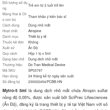
Đối tượng sử dụ
Trẻ em từ 2 tuổi trở lên
ng
Mang thai & Ch
Tham khảo ý kiến bác sĩ
o con bú
Cách dùng
Dùng nhỏ mắt
Hoạt chất
Atropine
Danh mục
Thiết bị y tế
Thuốc kê đơn
Không
Xuất xứ
Ấn Độ
Quy cách
Hộp 1 lọ x 5ml
Dạng bào chế
Dung dich nhỏ mắt
Thương hiệu
Do Tran Medical Device
Mã SKU
SP03797
Hạn dùng
24 tháng kể từ ngày sản xuất
Số đăng ký
230002454/PCBB-HN
là dung dịch nhỏ mắt chứa Atropin sulfat
Mytro-5 5ml
nồng độ 0,05%, được sản xuất bởi SciPrec Lifesciences
(Ấn Độ), đăng ký là trang thiết bị y tế tại Việt Nam với số