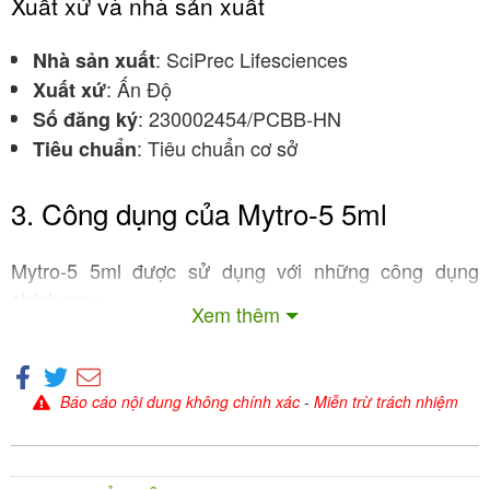
Xuất xứ và nhà sản xuất
: SciPrec Lifesciences
Nhà sản xuất
: Ấn Độ
Xuất xứ
: 230002454/PCBB-HN
Số đăng ký
: Tiêu chuẩn cơ sở
Tiêu chuẩn
3. Công dụng của Mytro-5 5ml
Mytro-5 5ml được sử dụng với những công dụng
chính sau:
Xem thêm
3.1. Kiểm soát và làm chậm tiến triển cận thị
Đây là công dụng quan trọng nhất của sản phẩm.
Báo cáo nội dung không chính xác
-
Miễn trừ trách nhiệm
Atropin sulfat nồng độ 0,05% đã được
chứng minh
có tác dụng giúp làm
qua các nghiên cứu lâm sàng
chậm quá trình tăng độ cận thị ở trẻ em và người lớn
.