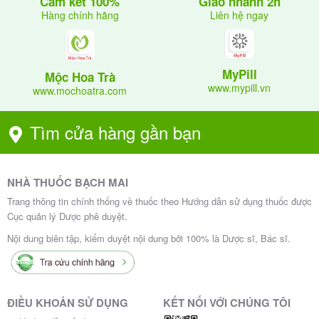
Giao nhanh 2h
Cam kết 100%
Cần
tại các cơ sở y tế có
thăm khám định kỳ
Liên hệ ngay
Hàng chính hãng
chuyên khoa Mắt để đánh giá hiệu quả điều trị
Theo dõi định kỳ khúc xạ và thị lực để đánh giá
hiệu quả điều trị
MyPill
Mộc Hoa Trà
www.mypill.vn
www.mochoatra.com
8. Chống chỉ định
Tìm cửa hàng gần bạn
Mytro-5 5ml chống chỉ định trong các trường hợp sau
:
8.1. Bệnh lý về mắt
NHÀ THUỐC BẠCH MAI
Trang thông tin chính thống về thuốc theo Hướng dẫn sử dụng thuốc được
(glaucoma)
Bệnh tăng nhãn áp nguyên phát
Cục quản lý Dược phê duyệt.
hoặc có xu hướng về bệnh tăng nhãn áp
Nội dung biên tập, kiểm duyệt nội dung bởi 100% là Dược sĩ, Bác sĩ.
Người có
góc tiền phòng hẹp
8.2. Dị ứng
ĐIỀU KHOẢN SỬ DỤNG
KẾT NỐI VỚI CHÚNG TÔI
Người có tiền sử
với Atropin sulfat hoặc
quá mẫn