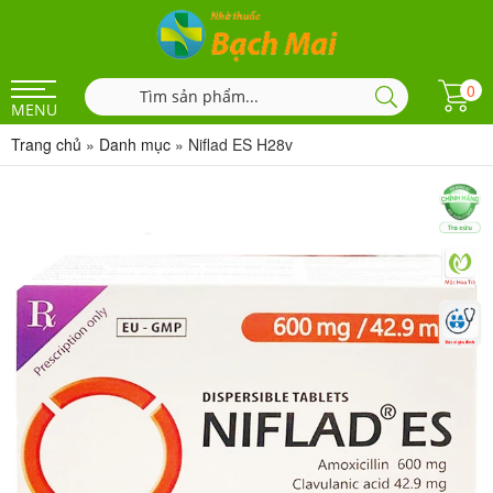
0
MENU
Trang chủ
»
Danh mục
»
Niflad ES H28v