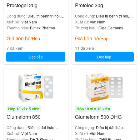
lactamase
Proctogel 20g
Protoloc 20g
Acid clavulanic là một hợp chất beta-lactam, có liên
Công dụng:
Điều trị bệnh trĩ nội, trĩ
Công dụng:
Điều trị bệnh trĩ nội, trĩ
ngoại
Xuất xứ:
Việt Nam
ngoại
Xuất xứ:
Việt Nam
quan về mặt cấu trúc với các penicillin
.
Thương hiệu:
Bimex Pharma
Thương hiệu:
Giga Germany
Cơ chế:
Giá liên hệ
Giá liên hệ
/Hộp
/Hộp
7 đã xem
11 đã xem
Acid clavulanic có khả năng
ức chế không hồi
các enzym beta-lactamase do vi khuẩn
phục
Đọc tiếp
Đọc tiếp
kháng thuốc tiết ra.
Bằng cách vô hiệu hóa các enzym này, acid
clavulanic
khỏi bị phá hủy, mở
bảo vệ amoxicillin
rộng phổ kháng khuẩn của amoxicillin để bao gồm
cả những vi khuẩn vốn đề kháng với amoxicillin
đơn thuần.
Hộp 10 vỉ x 5 viên
Hộp 10 vỉ x 10 viên
Glumeform 850
Glumeform 500 DHG
Sự phối hợp giữa Amoxicillin và Acid
Kết luận:
Công dụng:
Điều trị đái tháo
Công dụng:
Điều trị đái tháo
Clavulanic trong Niflad ES tạo ra một kháng sinh
đường tuýp 2
Xuất xứ:
Việt Nam
đường týp 2
Xuất xứ:
Việt Nam
Thương hiệu:
DHG Pharma
Thương hiệu:
DHG Pharma