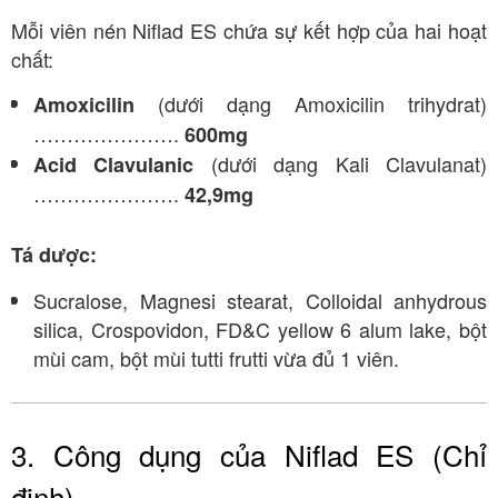
Mỗi viên nén Niflad ES chứa sự kết hợp của hai hoạt
chất:
(dưới dạng Amoxicilin trihydrat)
Amoxicilin
………………….
600mg
(dưới dạng Kali Clavulanat)
Acid Clavulanic
………………….
42,9mg
Tá dược:
Sucralose, Magnesi stearat, Colloidal anhydrous
silica, Crospovidon, FD&C yellow 6 alum lake, bột
mùi cam, bột mùi tutti frutti vừa đủ 1 viên
.
3. Công dụng của Niflad ES (Chỉ
định)