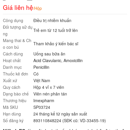
Giá liên hệ
/Hộp
Công dụng
Điều trị nhiễm khuẩn
Đối tượng sử dụ
Trẻ em từ 12 tuổi trở lên
ng
Mang thai & Ch
Tham khảo ý kiến bác sĩ
o con bú
Cách dùng
Uống sau bữa ăn
Hoạt chất
Acid Clavulanic
,
Amoxicillin
Danh mục
Penicillin
Thuốc kê đơn
Có
Xuất xứ
Việt Nam
Quy cách
Hộp 4 vỉ x 7 viên
Dạng bào chế
Viên nén phân tán
Thương hiệu
Imexpharm
Mã SKU
SP03724
Hạn dùng
24 tháng kể từ ngày sản xuất
Số đăng ký
893110848224 (SĐK cũ: VD-33455-19)