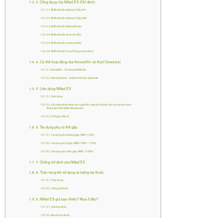
3. Công dụng của Niflad ES (Chỉ định)
Nhiễm khuẩn bộ phận sinh dục nữ, nhiễm khuẩn
3.1. Nhiễm khuẩn đường hô hấp trên
3.2. Nhiễm khuẩn đường hô hấp dưới
vùng chậu, nhiễm khuẩn hậu sản, sẩy thai nhiễm
3.3. Nhiễm khuẩn đường tiết niệu
khuẩn, nhiễm khuẩn trong ổ bụng, áp-xe ổ răng,
3.4. Nhiễm khuẩn da và mô mềm
3.5. Nhiễm khuẩn cơ xương khớp
nhiễm khuẩn hậu phẫu
.
3.6. Nhiễm khuẩn trong ổ bụng và phụ khoa
4. Cơ chế hoạt động của Amoxicillin và Acid Clavulanic
4.1. Amoxicillin – Tác dụng diệt khuẩn
4.2. Acid Clavulanic – Chất ức chế beta-lactamase
4. Cơ chế hoạt động của Amoxicillin
5. Liều dùng Niflad ES
5.1. Cách dùng
và Acid Clavulanic
5.2. Liều lượng tham khảo cho người lớn (dựa trên khuyến cáo chung của nhóm
kháng sinh Amoxicillin/Clavulanate)
5.3. Thời gian điều trị
6. Tác dụng phụ có thể gặp
Niflad ES là sự kết hợp của hai thành phần với cơ chế
6.1. Tác dụng phụ thường gặp (ADR >1/100)
bổ trợ hoàn hảo, tạo nên một kháng sinh phổ rộng
6.2. Tác dụng phụ ít gặp (ADR 1/1000 – 1/100)
6.3. Tác dụng phụ hiếm gặp (ADR <1/1000)
mạnh mẽ.
7. Chống chỉ định của Niflad ES
8. Thận trọng khi sử dụng và tương tác thuốc
4.1. Amoxicillin – Tác dụng diệt khuẩn
8.1. Thận trọng
8.2. Tương tác thuốc
9. Niflad ES giá bao nhiêu? Mua ở đâu?
Amoxicillin là kháng sinh bán tổng hợp thuộc nhóm
9.1. Giá tham khảo
, có phổ kháng khuẩn rộng, bao gồm cả vi
penicillin
9.2. Địa chỉ mua thuốc