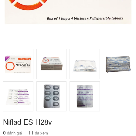
Niflad ES H28v
0
11
đánh giá
đã xem