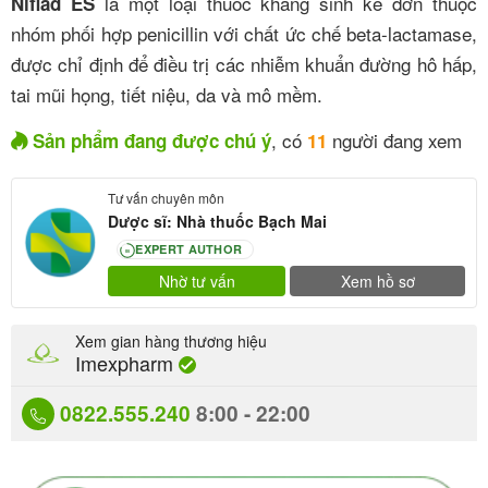
là một loại thuốc kháng sinh kê đơn thuộc
Niflad ES
nhóm phối hợp penicillin với chất ức chế beta-lactamase,
được chỉ định để điều trị các nhiễm khuẩn đường hô hấp,
tai mũi họng, tiết niệu, da và mô mềm.
, có
người đang xem
Sản phẩm đang được chú ý
11
Tư vấn chuyên môn
Dược sĩ: Nhà thuốc Bạch Mai
EXPERT AUTHOR
80
Nhờ tư vấn
Xem hồ sơ
Xem gian hàng thương hiệu
Imexpharm
0822.555.240
8:00 - 22:00