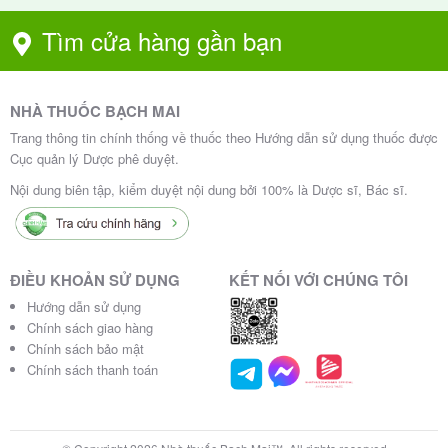
/ Mức
Tìm cửa hàng gần bạn
độ n
Liều dùng khuyến cáo
hiễm
khuẩ
NHÀ THUỐC BẠCH MAI
n
Trang thông tin chính thống về thuốc theo Hướng dẫn sử dụng thuốc được
Nhi
Cục quản lý Dược phê duyệt.
ễm
Nội dung biên tập, kiểm duyệt nội dung bởi 100% là Dược sĩ, Bác sĩ.
khu
ẩn
Mỗi 12 giờ uống 1 viên Niflad ES (600mg/
nhẹ
42,9mg)
ĐIỀU KHOẢN SỬ DỤNG
KẾT NỐI VỚI CHÚNG TÔI
– tr
Hướng dẫn sử dụng
ung
Chính sách giao hàng
bìn
Chính sách bảo mật
Chính sách thanh toán
h
Nhi
ễm