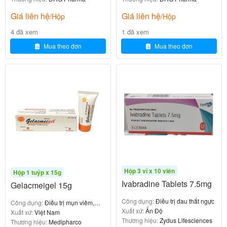
, có hiệu quả chống lại nhiều
phổ rộng vượt trội
Giá liên hệ
Giá liên hệ
loại vi khuẩn Gram dương, Gram âm, bao gồm cả
/Hộp
/Hộp
các chủng sản sinh beta-lactamase.
4 đã xem
1 đã xem
Mua theo đơn
Mua theo đơn
5. Liều dùng Niflad ES
Neo-Penotran Forte L H7v
0
₫
Niflad ES là thuốc kê đơn, liều lượng cụ thể phải do
Hộp 3 vỉ x 10 viên
Hộp 1 tuýp x 15g
dựa trên tình trạng bệnh, tuổi tác,
bác sĩ chỉ định
Ivabradine Tablets 7.5mg
Gelacmeigel 15g
cân nặng và chức năng thận của người bệnh.
Công dụng:
Điều trị đau thắt ngực
Công dụng:
Điều trị mụn viêm,
5.1. Cách dùng
Xuất xứ:
Ấn Độ
mụn mủ, mụn trứng cá đỏ
Xuất xứ:
Việt Nam
Thương hiệu:
Zydus Lifesciences
Thương hiệu:
Medipharco