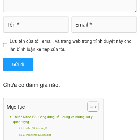
3.3. Nhiễm khuẩn đường tiết niệu
Viêm bàng quang, viêm bể thận, viêm niệu đạo
.
Lưu tên của tôi, email, và trang web trong trình duyệt này cho
3.4. Nhiễm khuẩn da và mô mềm
lần bình luận kế tiếp của tôi.
Nhiễm khuẩn da và tổ chức dưới da, viêm da mủ
mạn tính, nhọt, áp-xe da, nhiễm khuẩn vết thương,
viêm mô tế bào
.
Chưa có đánh giá nào.
3.5. Nhiễm khuẩn cơ xương khớp
Mục lục
Viêm xương tủy
.
Thuốc Niflad ES: Công dụng, liều dùng và những lưu ý
quan trọng
1. Niflad ES là thuốc gì?
3.6. Nhiễm khuẩn trong ổ bụng và phụ khoa
2. Thành phần của Niflad ES