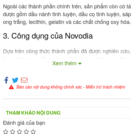
Ngoài các thành phần chính trên, sản phẩm còn có tá
dược gồm dầu nành tinh luyện, dầu cọ tinh luyện, sáp
ong trắng, lecithin, gelatin và các chất chống oxy hóa.
3. Công dụng của Novodia
Dựa trên công thức thành phần đã được nghiên cứu,
Novodia mang đến những công dụng chính sau đây:
Xem thêm
Hỗ trợ phòng ngừa đái tháo đường
Nhờ khả năng cải thiện độ nhạy insulin và ổn định
Báo cáo nội dung không chính xác
-
Miễn trừ trách nhiệm
đường huyết, Novodia giúp hỗ trợ phòng ngừa đái
tháo đường type 2 ở những người có nguy cơ cao
(tiền đái tháo đường, béo phì, có tiền sử gia đình).
THAM KHẢO NỘI DUNG
Đánh giá của bạn
Hỗ trợ kiểm soát đường huyết