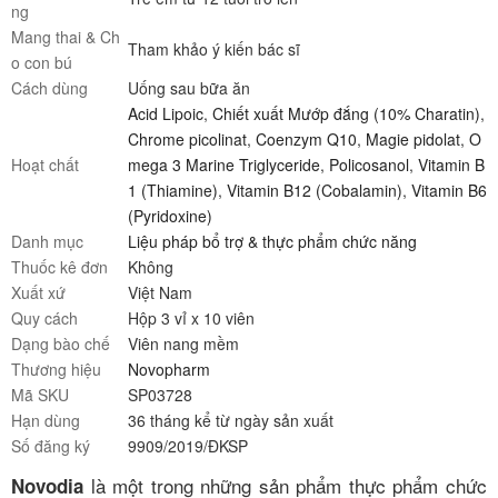
ng
Mang thai & Ch
Tham khảo ý kiến bác sĩ
o con bú
Cách dùng
Uống sau bữa ăn
Acid Lipoic
,
Chiết xuất Mướp đắng (10% Charatin)
,
Chrome picolinat
,
Coenzym Q10
,
Magie pidolat
,
O
Hoạt chất
mega 3 Marine Triglyceride
,
Policosanol
,
Vitamin B
1 (Thiamine)
,
Vitamin B12 (Cobalamin)
,
Vitamin B6
(Pyridoxine)
Danh mục
Liệu pháp bổ trợ & thực phẩm chức năng
Thuốc kê đơn
Không
Xuất xứ
Việt Nam
Quy cách
Hộp 3 vỉ x 10 viên
Dạng bào chế
Viên nang mềm
Thương hiệu
Novopharm
Mã SKU
SP03728
Hạn dùng
36 tháng kể từ ngày sản xuất
Số đăng ký
9909/2019/ĐKSP
là một trong những sản phẩm thực phẩm chức
Novodia