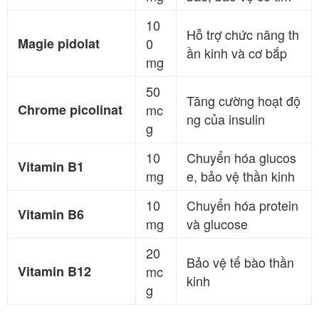
10
Hỗ trợ chức năng th
Magie pidolat
0
ần kinh và cơ bắp
mg
50
Tăng cường hoạt độ
Chrome picolinat
mc
ng của insulin
g
10
Chuyển hóa glucos
Vitamin B1
mg
e, bảo vệ thần kinh
10
Chuyển hóa protein
Vitamin B6
mg
và glucose
20
Bảo vệ tế bào thần
Vitamin B12
mc
kinh
g