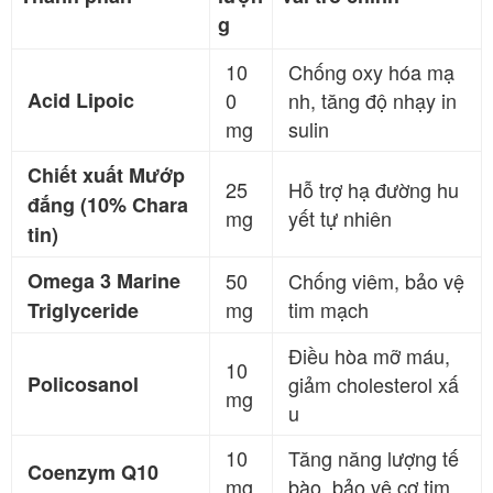
g
10
Chống oxy hóa mạ
Acid Lipoic
0
nh, tăng độ nhạy in
mg
sulin
Chiết xuất Mướp
25
Hỗ trợ hạ đường hu
đắng (10% Chara
mg
yết tự nhiên
tin)
Omega 3 Marine
50
Chống viêm, bảo vệ
mg
tim mạch
Triglyceride
Điều hòa mỡ máu,
10
Policosanol
giảm cholesterol xấ
mg
u
10
Tăng năng lượng tế
Coenzym Q10
mg
bào, bảo vệ cơ tim