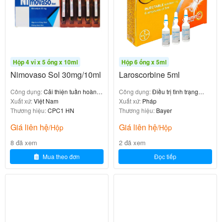
Qua)
Các hoạt chất charantin,
Tác dụng giống insulin:
polypeptide-P và alkaloid trong mướp đắng có cấu
trúc tương tự insulin, giúp tăng cường hấp thu
Hộp 4 vỉ x 5 ống x 10ml
Hộp 6 ống x 5ml
Nimovaso Sol 30mg/10ml
Laroscorbine 5ml
glucose vào tế bào và hỗ trợ giảm đường huyết.
Mướp đắng ức chế
Ức chế hấp thu glucose:
Công dụng:
Cải thiện tuần hoàn
Công dụng:
Điều trị tình trạng
enzym alpha-glucosidase tại ruột non, làm chậm
não
Xuất xứ:
Việt Nam
thiếu hụt vitamin C
Xuất xứ:
Pháp
Thương hiệu:
CPC1 HN
Thương hiệu:
Bayer
quá trình hấp thu glucose, giúp ổn định đường
Giá liên hệ
Giá liên hệ
huyết sau ăn.
/Hộp
/Hộp
8 đã xem
2 đã xem
Coenzym Q10
Mua theo đơn
Đọc tiếp
CoQ10 đóng vai
Tăng cường năng lượng tế bào:
trò thiết yếu trong chuỗi hô hấp tế bào, giúp sản
xuất ATP – nguồn năng lượng chính cho mọi hoạt
động sống của tế bào.