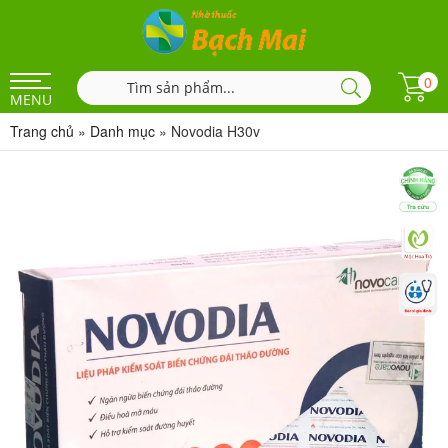
0
MENU
Trang chủ
»
Danh mục
»
Novodia H30v