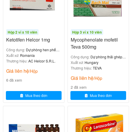
các tế bào thần kinh ngoại biên, giúp giảm đau, tê
bì và cải thiện dẫn truyền thần kinh ở bệnh nhân
bệnh lý thần kinh do đái tháo đường.
Hộp 2 vỉ x 10 viên
Hộp 3 vỉ x 10 viên
Policosanol
Ketotifen Helcor 1mg
Mycophenolate mofetil
Teva 500mg
Công dụng:
Dự phòng hen phế
Policosanol ức chế tổng hợp
Điều hòa lipid máu:
quản
Xuất xứ:
Romania
Công dụng:
Dự phòng thải ghép
cholesterol nội sinh tại gan thông qua việc điều
Thương hiệu:
AC Helcor S.R.L.
cấp tính
Xuất xứ:
Hungary
chỉnh hoạt động của HMG-CoA reductase (một
Thương hiệu:
TEVA
Giá liên hệ
/Hộp
enzym then chốt trong quá trình sản xuất
Giá liên hệ
/Hộp
6 đã xem
cholesterol), từ đó làm giảm LDL-Cholesterol và
2 đã xem
tăng HDL-Cholesterol (cholesterol tốt).
Mua theo đơn
Mua theo đơn
Policosanol có tác dụng
Giảm kết tập tiểu cầu:
chống kết tập tiểu cầu, giúp cải thiện vi tuần hoàn
và phòng ngừa huyết khối.
Chiết xuất Mướp đắng (Bitter Melon / Khổ