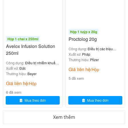
CoQ10 bảo vệ tế bào cơ tim
Bảo vệ tim mạch:
khỏi tổn thương do stress oxy hóa, hỗ trợ cải thiện
chức năng tim ở bệnh nhân đái tháo đường có
nguy cơ suy tim.
Hộp 1 tuýp x 20g
Proctolog 20g
Hộp 1 chai x 250ml
Chrome picolinat
Avelox Infusion Solution
Công dụng:
Điều trị các triệu
250ml
chứng đau và ngứa hậu môn
Xuất xứ:
Pháp
Chrome là
Tăng cường hoạt động của insulin:
Thương hiệu:
Pfizer
Công dụng:
Điều trị nhiễm khuẩn
một vi khoáng thiết yếu giúp tăng cường gắn kết
nặng
Xuất xứ:
Đức
Giá liên hệ
/Hộp
insulin vào các thụ thể trên màng tế bào, cải thiện
Thương hiệu:
Bayer
5 đã xem
độ nhạy insulin và hỗ trợ kiểm soát đường huyết.
Giá liên hệ
/Hộp
6 đã xem
Vitamin nhóm B (B1, B6, B12)
Mua theo đơn
Mua theo đơn
Tham gia vào các phản
Chuyển hóa glucose:
Xem thêm
ứng chuyển hóa carbohydrate, giúp chuyển hóa
glucose thành năng lượng.