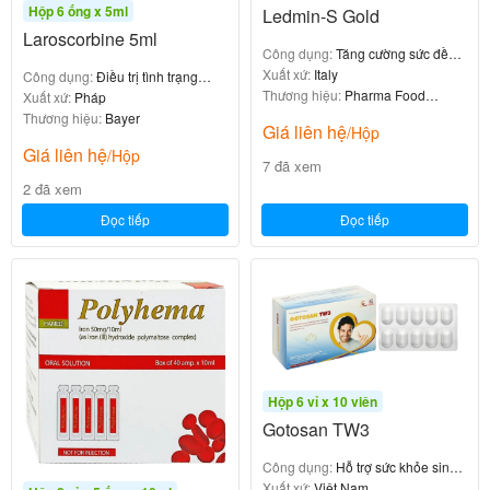
Hộp 6 ống x 5ml
Ledmin-S Gold
bú
Laroscorbine 5ml
Công dụng:
Tăng cường sức đề
kháng
Xuất xứ:
Italy
Công dụng:
Điều trị tình trạng
Thuốc chỉ định cho phụ nữ có thai và cho con bú để
Thương hiệu:
Pharma Food
thiếu hụt vitamin C
Xuất xứ:
Pháp
bổ sung dưỡng chất và tăng cường sức đề kháng.
Manufacturing Italia s.r.l.
Thương hiệu:
Bayer
Giá liên hệ
/Hộp
Tuy nhiên do tính chất nhạy cảm của thời kỳ mang
Giá liên hệ
/Hộp
7 đã xem
thai và cho con bú, cần thận trọng khi dùng thuốc
2 đã xem
này.
Đọc tiếp
Đọc tiếp
Quá liều và cách xử trí
Chưa có kinh nghiệm về xử trí quá liều trên lâm sàng,
khi xảy ra quá liều, cần điều trị triệu chứng.
Hạn dùng và bảo quản Roman-C
Hộp 6 vỉ x 10 viên
Gotosan TW3
Điều kiện bảo quản: Bảo quản thuốc trong bao bì
Công dụng:
Hỗ trợ sức khỏe sinh
trong nơi khô mát, tránh ánh sáng.
sản nam giới
Xuất xứ:
Việt Nam