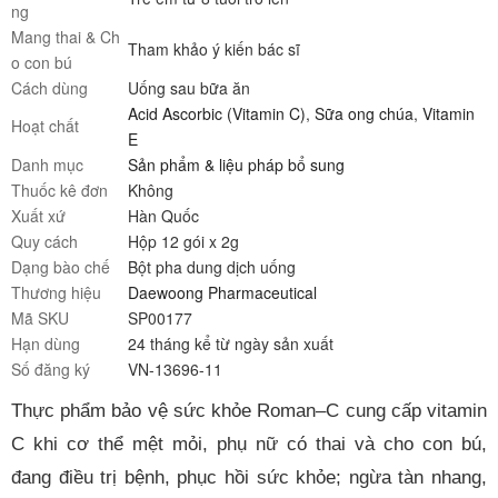
ng
Mang thai & Ch
Tham khảo ý kiến bác sĩ
o con bú
Cách dùng
Uống sau bữa ăn
Acid Ascorbic (Vitamin C)
,
Sữa ong chúa
,
Vitamin
Hoạt chất
E
Danh mục
Sản phẩm & liệu pháp bổ sung
Thuốc kê đơn
Không
Xuất xứ
Hàn Quốc
Quy cách
Hộp 12 gói x 2g
Dạng bào chế
Bột pha dung dịch uống
Thương hiệu
Daewoong Pharmaceutical
Mã SKU
SP00177
Hạn dùng
24 tháng kể từ ngày sản xuất
Số đăng ký
VN-13696-11
Thực phẩm bảo vệ sức khỏe Roman–C cung cấp vitamin
C khi cơ thể mệt mỏi, phụ nữ có thai và cho con bú,
đang điều trị bệnh, phục hồi sức khỏe; ngừa tàn nhang,