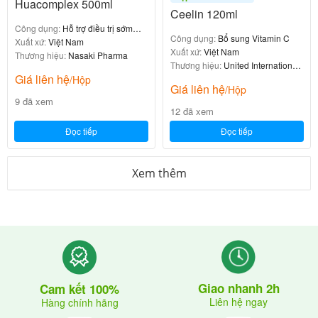
Huacomplex 500ml
Ceelin 120ml
Công dụng:
Hỗ trợ điều trị sớm
Công dụng:
Bổ sung Vitamin C
thoái hóa khớp
Xuất xứ:
Việt Nam
Xuất xứ:
Việt Nam
Thương hiệu:
Nasaki Pharma
Thương hiệu:
United International
Giá liên hệ
Pharma
/Hộp
Giá liên hệ
/Hộp
9 đã xem
12 đã xem
Đọc tiếp
Đọc tiếp
Xem thêm
Giao nhanh 2h
Cam kết 100%
Liên hệ ngay
Hàng chính hãng