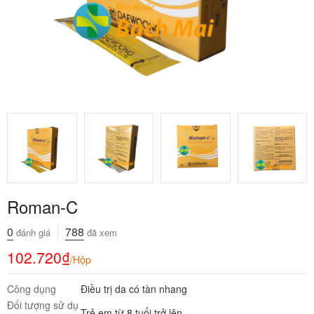
Roman-C
0
788
đánh giá
đã xem
102.720
₫
/Hộp
Công dụng
Điều trị da có tàn nhang
Đối tượng sử dụ
Trẻ em từ 8 tuổi trở lên