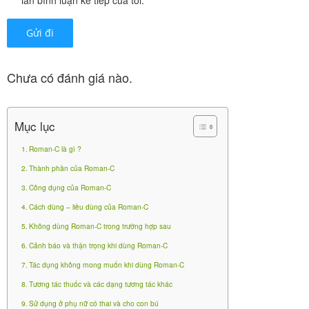
Bệnh nhân bị hen suyễn và bị dị ứng nặng do đã có
báo cáo về tác dụng phụ xảy ra cho người bị hen
Chưa có đánh giá nào.
suyễn và dị ứng nặng do sữa ong chúa.
Cảnh báo và thận trọng khi dùng
Mục lục
Roman-C
Roman-C là gì ?
Thành phần của Roman-C
Tuân theo chỉ định liều dùng và cách dùng.
Công dụng của Roman-C
Đối với trẻ em chỉ được dùng dưới sự kiểm soát của
Cách dùng – liều dùng của Roman-C
cha mẹ.
Không dùng Roman-C trong trường hợp sau
Cảnh báo và thận trọng khi dùng Roman-C
Trong trường hợp các triệu chứng không được cải
Tác dụng không mong muốn khi dùng Roman-C
thiện sau khi dùng thuốc 1 tháng phải hỏi ý kiến của
Tương tác thuốc và các dạng tương tác khác
bác sĩ hoặc dược sĩ.
Sử dụng ở phụ nữ có thai và cho con bú