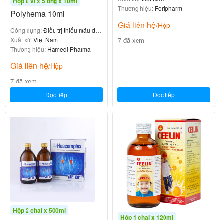
Hộp 8 vỉ x 5 ống x 10ml
Thương hiệu:
Foripharm
Tiêu chuẩn: tiêu chuẩn nhà sản xuất.
Polyhema 10ml
Giá liên hệ
/Hộp
Công dụng:
Điều trị thiếu máu do
Hạn dùng Xem trên bao bì sản phẩm.
7 đã xem
thiếu sắt
Xuất xứ:
Việt Nam
Thương hiệu:
Hamedi Pharma
Nguồn gốc, xuất xứ Roman-C
Giá liên hệ
/Hộp
Sản xuất tại: Daewoong – Hàn Quốc
7 đã xem
Đọc tiếp
Đọc tiếp
Hộp 2 chai x 500ml
Hộp 1 chai x 120ml