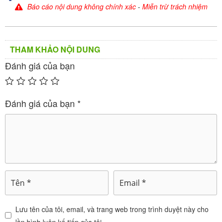
Báo cáo nội dung không chính xác
-
Miễn trừ trách nhiệm
mệt mỏi, phụ nữ mang thai, thời kỳ cho con bú và
trong suốt quá trình điều trị và phục hồi sức khỏe.
Cách dùng – liều dùng của Roman-C
THAM KHẢO NỘI DUNG
Đánh giá của bạn
Người lớn và trẻ em trên 15 tuổi: 1 gói x 2 lần/ngày
sau bữa ăn.
Đánh giá của bạn
*
Trẻ em 8-14 tuổi: 1/2 gói x 2 lần/ngày sau bữa ăn.
Không dùng Roman-C trong trường
hợp sau
Seroquel XR 50mg
346.050
₫
Lưu tên của tôi, email, và trang web trong trình duyệt này cho
lần bình luận kế tiếp của tôi.