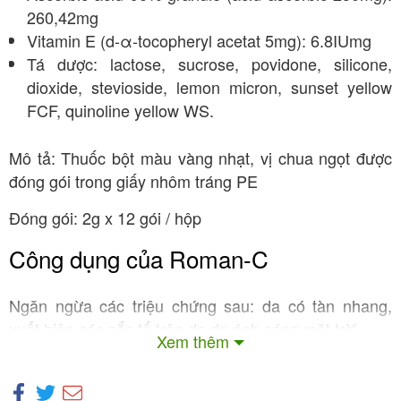
260,42mg
Vitamin E (d-α-tocopheryl acetat 5mg): 6.8IUmg
Tá dược: lactose, sucrose, povidone, silicone,
dioxide, stevioside, lemon micron, sunset yellow
FCF, quinoline yellow WS.
Mô tả: Thuốc bột màu vàng nhạt, vị chua ngọt được
đóng gói trong giấy nhôm tráng PE
Đóng gói: 2g x 12 gói / hộp
Công dụng của Roman-C
Ngăn ngừa các triệu chứng sau: da có tàn nhang,
xuất hiện các sắc tố trên da do ánh sáng mặt trời.
Xem thêm
Phòng ngừa các trường hợp chảy máu nướu răng.
Cung cấp vitamin C trong các trường hợp sau: cơ thể