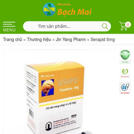
0
MENU
Trang chủ
»
Thương hiệu
»
Jin Yang Pharm
»
Serapid 5mg