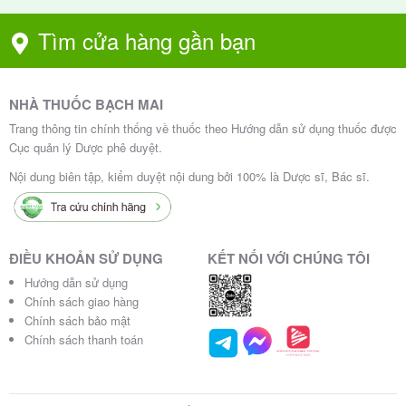
xe và vận hành máy móc
Tìm cửa hàng gần bạn
– Flunarizine có thể gây buồn ngủ, do vậy khi dùng
thuốc này không nên lái xe hoặc vận hành máy móc.
NHÀ THUỐC BẠCH MAI
Quá liều và cách xử trí
Trang thông tin chính thống về thuốc theo Hướng dẫn sử dụng thuốc được
Cục quản lý Dược phê duyệt.
Triệu chứng buồn ngủ và suy nhược cơ thể có thể xảy
Nội dung biên tập, kiểm duyệt nội dung bởi 100% là Dược sĩ, Bác sĩ.
ra. Một vài trường hợp quá liều cấp (uống 600mg 1
lần) đã được báo cáo, triệu chứng được quan sát là
buồn ngủ, nhịp tim nhanh, kích động.
ĐIỀU KHOẢN SỬ DỤNG
KẾT NỐI VỚI CHÚNG TÔI
Điều trị: Không có thuốc giải độc đặc hiệu. Trong
Hướng dẫn sử dụng
Chính sách giao hàng
vòng 1 giờ sau khi uống quá liều, nên súc rửa dạ dày.
Chính sách bảo mật
Có thể dùng than hoạt nếu thấy thích hợp.
Chính sách thanh toán
Hạn dùng và bảo quản Serapid 5mg