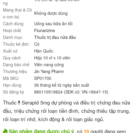
ng
Mang thai & Ch
Không được dùng
o con bú
Cách dùng
Uống sau bữa ăn tối
Hoạt chất
Flunarizine
Danh mục
Thuốc trị đau nửa đầu
Thuốc kê đơn
Có
Xuất xứ
Hàn Quốc
Quy cách
Hộp 10 vỉ x 10 viên
Dạng bào chế
Viên nang cứng
Thương hiệu
Jin Yang Pharm
Mã SKU
SP01700
Hạn dùng
36 tháng kể từ ngày sản xuất
Số đăng ký
880110519824 (SĐK cũ: VN-18647-15)
Thuốc💊Serapid 5mg dự phòng và điều trị chứng đau nửa
đầu, triệu chứng rối loạn tiền đình, chứng thiếu tập trung,
rối loạn trí nhớ, kích động & rối loạn giấc ngủ.
, có
người đang xem
Sản phẩm đang được chú ý
15