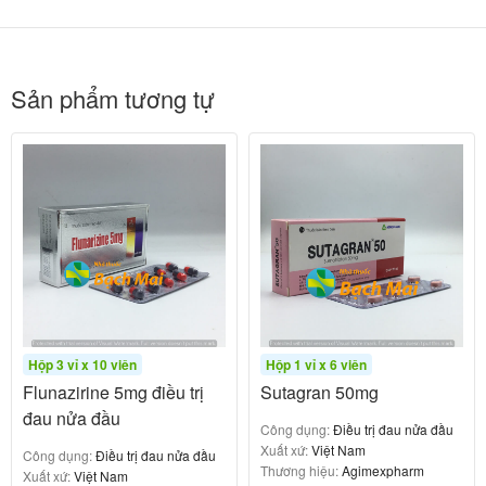
– Có triệu chứng của bệnh Parkinson từ trước khi
điều trị.
Sản phẩm tương tự
– Tiền sử có các triệu chứng ngoại tháp.
– Bệnh trầm cảm hoặc tiền sử có hội chứng trầm cảm
tái phát.
Cảnh báo và thận trọng khi dùng
thuốc Serapid 5mg
– Flunarizine có thể khởi phát các triệu chứng ngoại
tháp và trầm cảm, triệu chứng Parkinson’s ở bệnh
Hộp 3 vỉ x 10 viên
Hộp 1 vỉ x 6 viên
nhân có yếu tố thuận lợi: người lớn tuổi.
Flunazirine 5mg điều trị
Sutagran 50mg
đau nửa đầu
– Sự tích luỹ thuốc có thể xảy ra nếu dùng với liều
Công dụng:
Điều trị đau nửa đầu
Xuất xứ:
Việt Nam
Công dụng:
Điều trị đau nửa đầu
cao hơn liều khuyến cáo, có thể làm tăng khả năng
Thương hiệu:
Agimexpharm
Xuất xứ:
Việt Nam