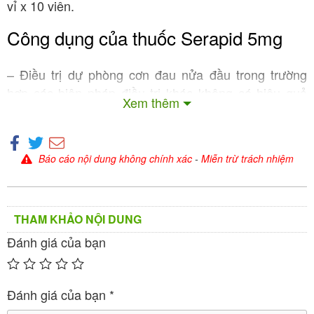
vỉ x 10 viên.
Công dụng của thuốc Serapid 5mg
– Điều trị dự phòng cơn đau nửa đầu trong trường
hợp các biện pháp điều trị khác không có hiệu quả
Xem thêm
hoặc kém dung nạp.
Cách dùng – liều dùng của thuốc
Báo cáo nội dung không chính xác
-
Miễn trừ trách nhiệm
Serapid 5mg
Người lớn ≤ 65 tuổi và người cao tuổi (> 65 tuổi):
THAM KHẢO NỘI DUNG
– 5 mg/ngày , uống vào buổi tối, duy trì trong 4 đến 8
Đánh giá của bạn
tuần.
– Trong thời gian điều trị, nếu xuất hiện các triệu
Đánh giá của bạn
*
chứng trầm cảm, ngoại tháp hay các biến cố bất lợi