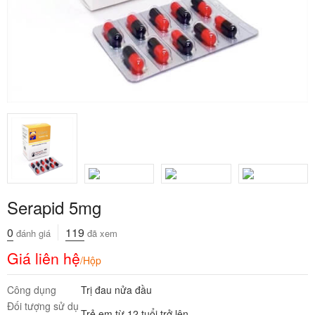
Serapid 5mg
0
119
đánh giá
đã xem
Giá liên hệ
/Hộp
Công dụng
Trị đau nửa đầu
Đối tượng sử dụ
Trẻ em từ 12 tuổi trở lên