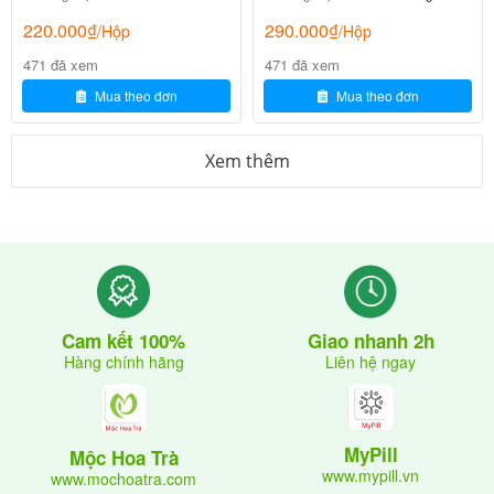
tác khác
220.000
₫
290.000
₫
/Hộp
/Hộp
471 đã xem
471 đã xem
– Tăng tiết sữa đã được báo cáo ở một vài bệnh
Mua theo đơn
Mua theo đơn
nhân dùng thuốc tránh thai đường uống trong 2 tháng
đầu điều trị Flunarizine.
Xem thêm
– Khi dùng đồng thời với các thuốc chống trầm cảm
ba vòng, rượu và các tác nhân ức chế hệ thần kinh
trung ương làm tăng tác dụng trầm cảm của thuốc.
Sử dụng ở phụ nữ có thai và cho con
bú
Giao nhanh 2h
Cam kết 100%
Liên hệ ngay
Hàng chính hãng
– Không nên chỉ định thuốc này cho phụ nữ có thai
hoặc phụ nữ cho con bú.
MyPill
Mộc Hoa Trà
Ảnh hưởng của thuốc tới khả năng lái
www.mypill.vn
www.mochoatra.com