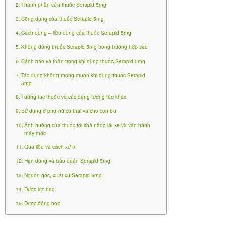
Thành phần của thuốc Serapid 5mg
– Trẻ em < 12 tuổi: chưa có bằng chứng đầy đủ về
Công dụng của thuốc Serapid 5mg
hiệu quả và độ an toàn của flunarizin trên đối tượng
Cách dùng – liều dùng của thuốc Serapid 5mg
này. Không khuyến cáo sử dụng flunarizin cho trẻ em
Không dùng thuốc Serapid 5mg trong trường hợp sau
dưới 12 tuổi.
Cảnh báo và thận trọng khi dùng thuốc Serapid 5mg
Không dùng thuốc Serapid 5mg trong
Tác dụng không mong muốn khi dùng thuốc Serapid
5mg
trường hợp sau
Tương tác thuốc và các dạng tương tác khác
Sử dụng ở phụ nữ có thai và cho con bú
Ảnh hưởng của thuốc tới khả năng lái xe và vận hành
Andriol Testocaps 40mg
máy móc
880.050
₫
Quá liều và cách xử trí
Hạn dùng và bảo quản Serapid 5mg
Nguồn gốc, xuất xứ Serapid 5mg
Dược lực học
Dược động học
– Mẫn cảm với flunarizin hay bất cứ thành phần tá
dược nào của thuốc.