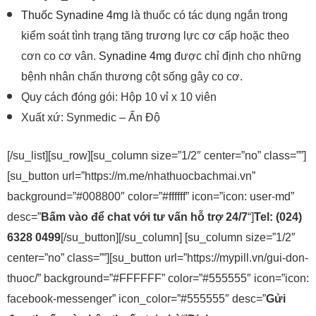
Thuốc Synadine 4mg
là thuốc có tác dụng ngắn trong
kiểm soát tình trạng tăng trương lực cơ cấp hoặc theo
cơn co cơ vân.
Synadine 4mg
được chỉ định cho những
bệnh nhân chấn thương cột sống gây co cơ.
Quy cách đóng gói: Hộp 10 vỉ x 10 viên
Xuất xứ: Synmedic – Ấn Độ
[/su_list][su_row][su_column size=”1/2″ center=”no” class=””]
[su_button url=”https://m.me/nhathuocbachmai.vn”
background=”#008800″ color=”#ffffff” icon=”icon: user-md”
desc=”
Bấm vào để chat với tư vấn hỗ trợ 24/7
“]
Tel: (024)
6328 0499
[/su_button][/su_column] [su_column size=”1/2″
center=”no” class=””][su_button url=”https://mypill.vn/gui-don-
thuoc/” background=”#FFFFFF” color=”#555555″ icon=”icon:
facebook-messenger” icon_color=”#555555″ desc=”
Gửi