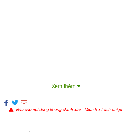
2. Công dụng của thuốc Synadine 4mg (Chỉ định)
3. Liều dùng và cách dùng Synadine 4mg
4. Cần làm gì nếu quên một lần dùng thuốc Synadine
4mg
5. Không dùng thuốc Synadine 4mg trong những
Xem thêm
trường hợp sau (Chống chỉ định)
Báo cáo nội dung không chính xác
-
Miễn trừ trách nhiệm
6. Thận trọng khi dùng Synadine 4mg
Mocerin 25