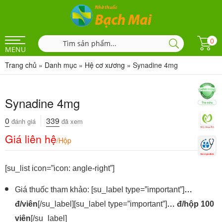
0
MENU
Trang chủ
»
Danh mục
»
Hệ cơ xương
»
Synadine 4mg
Synadine 4mg
0
339
đánh giá
đã xem
Giá liên hệ
/Hộp
[su_list icon=”icon: angle-right”]
Giá thuốc tham khảo: [su_label type=”important”]
…
đ/viên
[/su_label][su_label type=”important”]
… đ/hộp 100
viên
[/su_label]