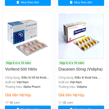
Mua theo đơn
Mua theo đơn
Hộp 6 vỉ x 10 viên
Hộp 3 vỉ x 10 viên
Vorifend 500 H60v
Diacerein 50mg (Vidipha)
Công dụng:
Điều trị hỗ trợ thoái
Công dụng:
Điều trị thoái hóa
hóa khớp gối
Xuất xứ:
Việt Nam
khớp
Xuất xứ:
Việt Nam
Thương hiệu:
Stella Pharm
Thương hiệu:
Vidipha
Giá liên hệ
Giá liên hệ
/Hộp
/Hộp
17 đã xem
11 đã xem