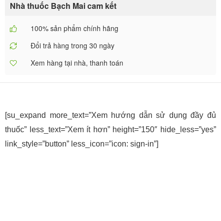
Nhà thuốc Bạch Mai cam kết
100% sản phẩm chính hãng
Đổi trả hàng trong 30 ngày
Xem hàng tại nhà, thanh toán
[su_expand more_text=”Xem hướng dẫn sử dụng đầy đủ
thuốc” less_text=”Xem ít hơn” height=”150″ hide_less=”yes”
link_style=”button” less_icon=”icon: sign-in”]
1. Thuốc Synadine 4mg