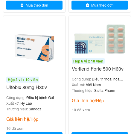
Mua theo đơn
Mua theo đơn
MyPill™
[/su_button][/su_column][/su_row][/su_tab][/su_tabs]
[/su_box]
Hộp 6 vỉ x 10 viên
Vorifend Forte 500 H60v
Công dụng:
Điều trị thoái hóa
Hộp 3 vỉ x 10 viên
khớp gối
Xuất xứ:
Việt Nam
Ulfebix 80mg H30v
Thương hiệu:
Stella Pharm
Công dụng:
Điều trị bệnh Gút
Giá liên hệ
/Hộp
Xuất xứ:
Hy Lạp
Thương hiệu:
Sandoz
10 đã xem
Giá liên hệ
/Hộp
16 đã xem