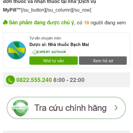
đơn thuốc và nhận thuốc tại nhà
“]
Dịch vụ
MyPill™
[/su_button][/su_column][/su_row]
, có
người đang xem
Sản phẩm đang được chú ý
18
Tư vấn chuyên môn
Dược sĩ: Nhà thuốc Bạch Mai
EXPERT AUTHOR
80
Nhờ tư vấn
Xem hồ sơ
0822.555.240
8:00 - 22:00