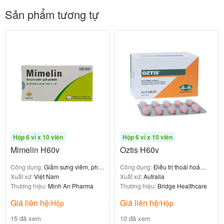
BẠCH MAI
Sản phẩm tương tự
Địa chỉ: 78 Giải Phóng, Phương Mai, Đống Đa, Hà Nội
Email:
nhathuocbachmai.vn@gmail.com
Website:
https://nhathuocbachmai.vn
Youtube:
Nhà thuốc Bạch Mai
[/su_list][su_row][su_column size=”1/2″ center=”no” class=””]
[su_button url=”https://m.me/nhathuocbachmai.vn”
background=”#008800″ color=”#ffffff” icon=”icon: user-md”
Hộp 6 vỉ x 10 viên
Hộp 6 vỉ x 10 viên
desc=”
Bấm vào để chat với tư vấn hỗ trợ 24/7
“]
Tel: (024)
Mimelin H60v
Oztis H60v
6328 0499
[/su_button][/su_column] [su_column size=”1/2″
Công dụng:
Giảm sưng viêm, phù
Công dụng:
Điều trị thoái hoá
center=”no” class=””][su_button url=”https://mypill.vn/gui-don-
nề
Xuất xứ:
Việt Nam
khớp gối
Xuất xứ:
Autralia
Thương hiệu:
Minh An Pharma
Thương hiệu:
Bridge Healthcare
thuoc/” background=”#ffffff” color=”#555555″ icon=”icon:
Giá liên hệ
Giá liên hệ
/Hộp
/Hộp
facebook-messenger” icon_color=”#555555″ desc=”
Gửi
15 đã xem
10 đã xem
đơn thuốc và nhận thuốc tại nhà
“]
Dịch vụ