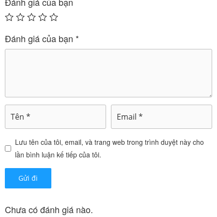
Đánh giá của bạn
0
₫
Đánh giá của bạn
*
7. Tương tác thuốc và các tương tác khác
8. Tác dụng không mong muốn khi dùng thuốc
Synadine 4mg (Tác dụng phụ)
9. Đặc tính dược lực học
Lưu tên của tôi, email, và trang web trong trình duyệt này cho
lần bình luận kế tiếp của tôi.
10. Đặc tính dược động học
11. Quá liều và xử trí
Chưa có đánh giá nào.