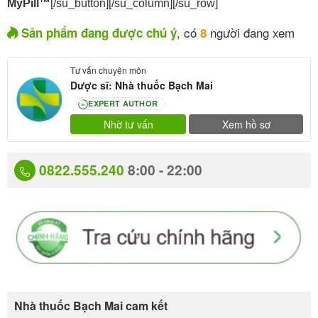
MyPill™
[/su_button][/su_column][/su_row]
, có
người đang xem
Sản phẩm đang được chú ý
8
Tư vấn chuyên môn
Dược sĩ: Nhà thuốc Bạch Mai
EXPERT AUTHOR
80
Nhờ tư vấn
Xem hồ sơ
0822.555.240
8:00 - 22:00
Nhà thuốc Bạch Mai cam kết