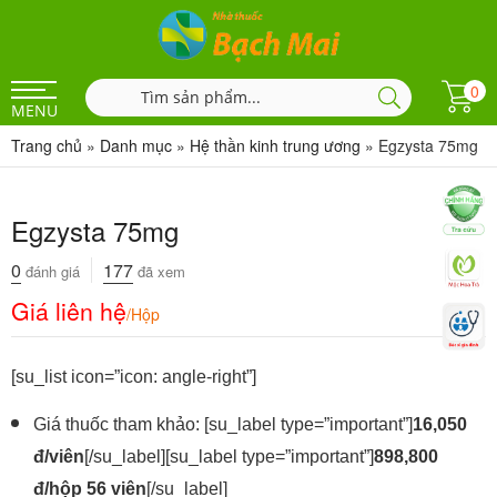
0
MENU
Trang chủ
»
Danh mục
»
Hệ thần kinh trung ương
»
Egzysta 75mg
Egzysta 75mg
0
177
đánh giá
đã xem
Giá liên hệ
/Hộp
[su_list icon=”icon: angle-right”]
Giá thuốc tham khảo: [su_label type=”important”]
16,050
đ/viên
[/su_label][su_label type=”important”]
898,800
đ/hộp 56 viên
[/su_label]