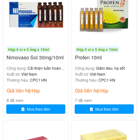
Địa chỉ: 78 Giải Phóng, Phương Mai, Đống Đa, Hà Nội
Email:
bachmaipharmacy@gmail.com
Website:
https://nhathuocbachmai.vn
Youtube:
Nhà thuốc Bạch Mai
Hộp 4 vỉ x 5 ống x 10ml
Hộp 2 vỉ x 5 ống x 10ml
[/su_list][su_row][su_column size=”1/2″ center=”no” class=””]
Nimovaso Sol 30mg/10ml
Profen 10ml
[su_button url=”https://m.me/nhathuocbachmai.vn”
Công dụng:
Cải thiện tuần hoàn
Công dụng:
Giảm đau, hạ sốt
background=”#008800″ color=”#ffffff” icon=”icon: user-md”
não
Xuất xứ:
Việt Nam
Xuất xứ:
Việt Nam
desc=”
Bấm vào để chat với tư vấn hỗ trợ 24/7
“]
Tel: (024)
Thương hiệu:
CPC1 HN
Thương hiệu:
CPC1 HN
6328 0499
[/su_button][/su_column] [su_column size=”1/2″
Giá liên hệ
Giá liên hệ
/Hộp
/Hộp
center=”no” class=””][su_button url=”https://mypill.vn/gui-don-
8 đã xem
7 đã xem
thuoc/” background=”#ffffff” color=”#555555″ icon=”icon:
Mua theo đơn
Mua theo đơn
facebook-messenger” icon_color=”#555555″ desc=”
Gửi
đơn thuốc và nhận thuốc tại nhà
“]
Dịch vụ
MyPill™
[/su_button][/su_column][/su_row][/su_tab][/su_tabs]