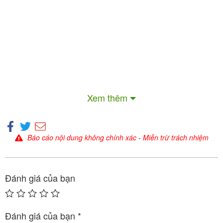
3. Dược động học
4. Công dụng/ chỉ định Egzysta 75mg
5. Liều dùng và cách dùng Egzysta 75mg
Xem thêm
6. Thận trọng lúc dùng thuốc Egzysta 75mg
Báo cáo nội dung không chính xác
-
Miễn trừ trách nhiệm
Sinazen
2.217.600
₫
Đánh giá của bạn
Đánh giá của bạn
*