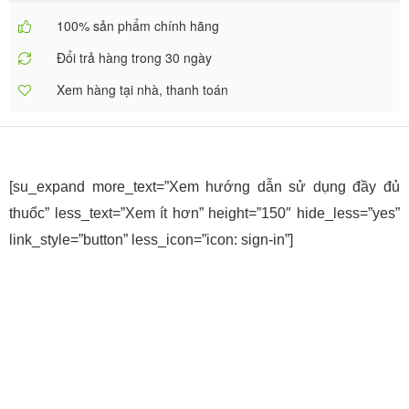
100% sản phẩm chính hãng
Đổi trả hàng trong 30 ngày
Xem hàng tại nhà, thanh toán
[su_expand more_text=”Xem hướng dẫn sử dụng đầy đủ
thuốc” less_text=”Xem ít hơn” height=”150″ hide_less=”yes”
link_style=”button” less_icon=”icon: sign-in”]
1. Egzysta 75mg
2. Dược lực học