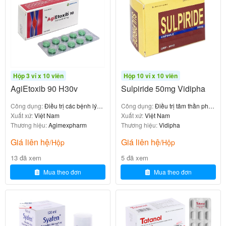
[/su_box]
Hộp 3 vỉ x 10 viên
Hộp 10 vỉ x 10 viên
AgiEtoxib 90 H30v
Sulpiride 50mg Vidipha
Công dụng:
Điều trị các bệnh lý
Công dụng:
Điều trị tâm thần phân
viêm khớp
Xuất xứ:
Việt Nam
liệt
Xuất xứ:
Việt Nam
Thương hiệu:
Agimexpharm
Thương hiệu:
Vidipha
Giá liên hệ
Giá liên hệ
/Hộp
/Hộp
13 đã xem
5 đã xem
Mua theo đơn
Mua theo đơn