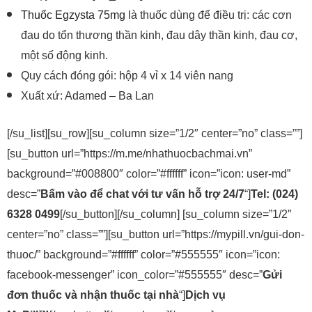
Thuốc Egzysta 75mg
là thuốc dùng để điều trị: các cơn
đau do tổn thương thần kinh, đau dây thần kinh, đau cơ,
một số động kinh.
Quy cách đóng gói: hộp 4 vỉ x 14 viên nang
Xuất xứ: Adamed – Ba Lan
[/su_list][su_row][su_column size=”1/2″ center=”no” class=””]
[su_button url=”https://m.me/nhathuocbachmai.vn”
background=”#008800″ color=”#ffffff” icon=”icon: user-md”
desc=”
Bấm vào để chat với tư vấn hỗ trợ 24/7
“]
Tel: (024)
6328 0499
[/su_button][/su_column] [su_column size=”1/2″
center=”no” class=””][su_button url=”https://mypill.vn/gui-don-
thuoc/” background=”#ffffff” color=”#555555″ icon=”icon:
facebook-messenger” icon_color=”#555555″ desc=”
Gửi
đơn thuốc và nhận thuốc tại nhà
“]
Dịch vụ