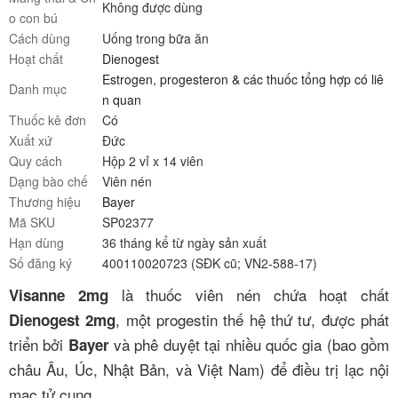
Không được dùng
o con bú
Cách dùng
Uống trong bữa ăn
Hoạt chất
Dienogest
Estrogen, progesteron & các thuốc tổng hợp có liê
Danh mục
n quan
Thuốc kê đơn
Có
Xuất xứ
Đức
Quy cách
Hộp 2 vỉ x 14 viên
Dạng bào chế
Viên nén
Thương hiệu
Bayer
Mã SKU
SP02377
Hạn dùng
36 tháng kể từ ngày sản xuất
Số đăng ký
400110020723 (SĐK cũ; VN2-588-17)
là thuốc viên nén chứa hoạt chất
Visanne 2mg
, một progestin thế hệ thứ tư, được phát
Dienogest 2mg
triển bởi
và phê duyệt tại nhiều quốc gia (bao gồm
Bayer
châu Âu, Úc, Nhật Bản, và Việt Nam) để điều trị lạc nội
mạc tử cung.