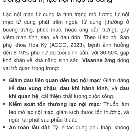
Lạc nội mạc tử cung là tình trạng mô tương tự nội
mạc tử cung phát triển ngoài tử cung (thường ở
buồng trứng, phúc mạc, hoặc ống dẫn trứng), gây
viêm mạn tính, sẹo, và đau đớn. Theo Hiệp hội Sản
phụ khoa Hoa Kỳ (ACOG, 2023), bệnh ảnh hưởng
đến 6-10% phụ nữ độ tuổi sinh sản, với 30-50% gặp
khó khăn về khả năng sinh sản.
đóng
Visanne 2mg
vai trò quan trọng trong:
: Giảm đáng
Giảm đau liên quan đến lạc nội mạc
kể
,
, và
đau vùng chậu
đau khi hành kinh
đau
, cải thiện chất lượng cuộc sống.
khi quan hệ
: Thuốc làm
Kiểm soát tổn thương lạc nội mạc
teo mô lạc nội mạc, giảm kích thước tổn thương, và
ngăn tái phát sau phẫu thuật.
: Tỷ lệ tác dụng phụ thấp, không
An toàn lâu dài