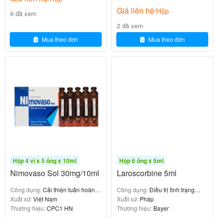
Tác dụng phụ giảm dần sau 3 tháng, với tỷ lệ
Giá liên hệ
/Hộp
6 đã xem
bỏ thuốc thấp (<5%).
2 đã xem
: Visanne 2mg hiệu quả và an toàn trong
Kết luận
Mua theo đơn
Mua theo đơn
điều trị lâu dài, cải thiện triệu chứng và chất lượng
cuộc sống.
Nghiên cứu Caruso et al. (2020, Journal of
Sexual Medicine)
: Nghiên cứu tại Ý, đánh giá Visanne
Mô tả
2mg/ngày trong 24 tháng ở 54 phụ nữ so với 38
phụ nữ dùng NSAID.
:
Kết quả
Hộp 4 vỉ x 5 ống x 10ml
Hộp 6 ống x 5ml
Nimovaso Sol 30mg/10ml
Laroscorbine 5ml
Visanne giảm đau vùng chậu mạn tính, đau
khi quan hệ, và đau khi hành kinh (p <
Công dụng:
Cải thiện tuần hoàn
Công dụng:
Điều trị tình trạng
0,001), trong khi nhóm NSAID không cải
não
Xuất xứ:
Việt Nam
thiếu hụt vitamin C
Xuất xứ:
Pháp
Thương hiệu:
CPC1 HN
Thương hiệu:
Bayer
thiện.