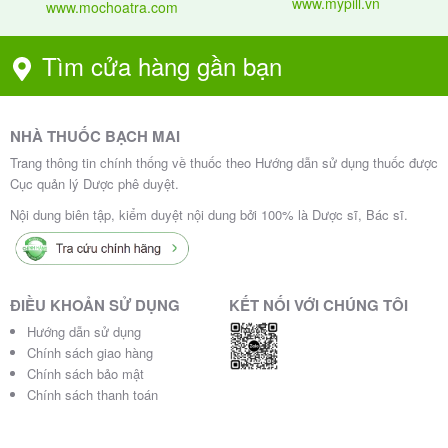
www.mypill.vn
www.mochoatra.com
Tìm cửa hàng gần bạn
Biểu đồ dạng cột (bar chart) cho thấy Visanne 2mg
giảm đau vùng chậu vượt trội so với placebo.
NHÀ THUỐC BẠCH MAI
Dưới đây là biểu đồ minh họa tỷ lệ vô kinh theo thời
Trang thông tin chính thống về thuốc theo Hướng dẫn sử dụng thuốc được
Cục quản lý Dược phê duyệt.
gian từ nghiên cứu Petraglia et al.:
Nội dung biên tập, kiểm duyệt nội dung bởi 100% là Dược sĩ, Bác sĩ.
Biểu đồ 2: Tỷ lệ vô kinh theo thời gian điều t
[Trục X: Thời gian (tháng), Trục Y: Tỷ lệ vô k
ĐIỀU KHOẢN SỬ DỤNG
KẾT NỐI VỚI CHÚNG TÔI
- 3 tháng: 29,63%

- 6 tháng: 41,25%

Hướng dẫn sử dụng
Chính sách giao hàng
- 12 tháng: 46,26%

Chính sách bảo mật
Chính sách thanh toán