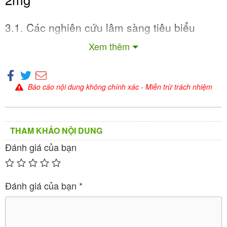
3.1. Các nghiên cứu lâm sàng tiêu biểu
Xem thêm
Nhiều nghiên cứu đã chứng minh hiệu quả và độ an
toàn của Visanne 2mg trong điều trị lạc nội mạc tử
cung. Dưới đây là các nghiên cứu nổi bật:
Báo cáo nội dung không chính xác
-
Miễn trừ trách nhiệm
Nghiên cứu Strowitzki et al. (2010, European
Journal of Obstetrics & Gynecology)
THAM KHẢO NỘI DUNG
: Thử nghiệm mù đôi, ngẫu nhiên, so sánh
Mô tả
Đánh giá của bạn
Visanne 2mg/ngày với placebo ở 198 phụ nữ mắc
lạc nội mạc tử cung (giai đoạn I-IV) trong 12 tuần.
Đau vùng chậu được đo bằng thang điểm Visual
Đánh giá của bạn
*
Analog Scale (VAS, 0-100mm).
:
Kết quả
Visanne giảm đau vùng chậu trung bình