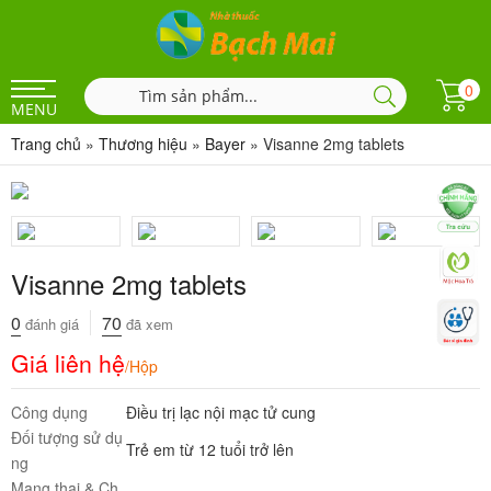
0
MENU
Trang chủ
»
Thương hiệu
»
Bayer
»
Visanne 2mg tablets
Visanne 2mg tablets
0
70
đánh giá
đã xem
Giá liên hệ
/Hộp
Công dụng
Điều trị lạc nội mạc tử cung
Đối tượng sử dụ
Trẻ em từ 12 tuổi trở lên
ng
Mang thai & Ch