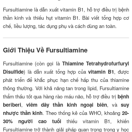
Fursultiamine là dẫn xuất vitamin B1, hỗ trợ điều trị bệnh
thần kinh và thiếu hụt vitamin B1. Bài viết tổng hợp cơ
chế, liều lượng, tác dụng phụ và cách dùng an toàn.
Giới Thiệu Về Fursultiamine
Fursultiamine (còn gọi là
Thiamine Tetrahydrofurfuryl
) là dẫn xuất tổng hợp của
, được
Disulfide
vitamin B1
phát triển để khắc phục hạn chế hấp thu của thiamine
thông thường. Với khả năng tan trong lipid, Fursultiamine
thẩm thấu tốt qua hàng rào máu não, hỗ trợ điều trị
bệnh
,
, và
beriberi
viêm dây thần kinh ngoại biên
suy
. Theo thống kê của WHO, khoảng
nhược thần kinh
20-
thiếu vitamin B1, khiến
30% người cao tuổi
Fursultiamine trở thành giải pháp quan trọng trong y học