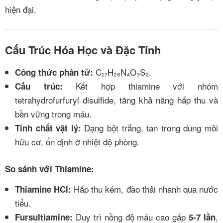
hiện đại.
Cấu Trúc Hóa Học và Đặc Tính
C₁₇H₂₆N₄O₃S₂.
Công thức phân tử:
Kết hợp thiamine với nhóm
Cấu trúc:
tetrahydrofurfuryl disulfide, tăng khả năng hấp thu và
bền vững trong máu.
Dạng bột trắng, tan trong dung môi
Tính chất vật lý:
hữu cơ, ổn định ở nhiệt độ phòng.
So sánh với Thiamine:
Hấp thu kém, đào thải nhanh qua nước
Thiamine HCl:
tiểu.
Duy trì nồng độ máu cao gấp
,
Fursultiamine:
5-7 lần