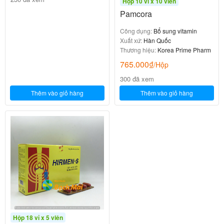
Hộp 10 vỉ x 10 viên
Pamcora
Công dụng:
Bổ sung vitamin
Xuất xứ:
Hàn Quốc
Thương hiệu:
Korea Prime Pharm
765.000
₫
/Hộp
300 đã xem
Thêm vào giỏ hàng
Thêm vào giỏ hàng
Hộp 18 vỉ x 5 viên