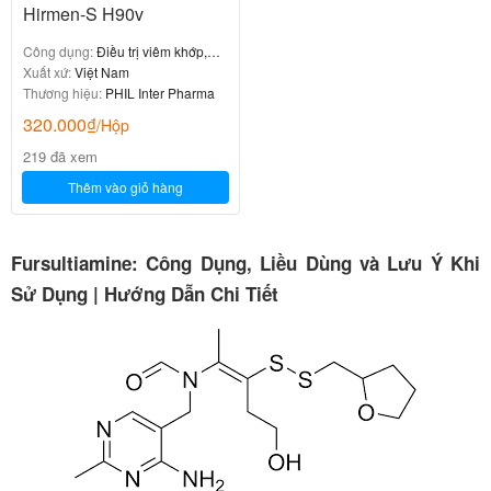
Hirmen-S H90v
Công dụng:
Điều trị viêm khớp,
thoái hóa khớp
Xuất xứ:
Việt Nam
Thương hiệu:
PHIL Inter Pharma
320.000
₫
/Hộp
219 đã xem
Thêm vào giỏ hàng
Fursultiamine: Công Dụng, Liều Dùng và Lưu Ý Khi
Sử Dụng | Hướng Dẫn Chi Tiết