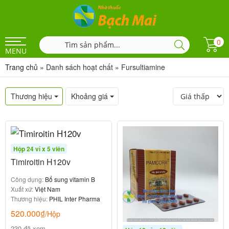
0
MENU
Trang chủ
»
Danh sách hoạt chất
»
Fursultiamine
Thương hiệu
Khoảng giá
Hộp 24 vỉ x 5 viên
Timiroitin H120v
Công dụng:
Bổ sung vitamin B
Xuất xứ:
Việt Nam
Thương hiệu:
PHIL Inter Pharma
520.000
₫
/Hộp
230 đã xem