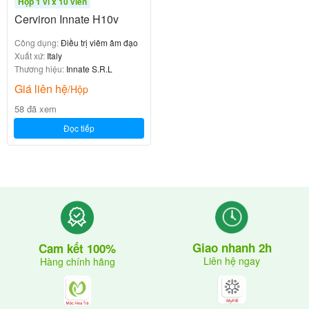
Hộp 1 vỉ x 10 viên
Cerviron Innate H10v
Công dụng:
Điều trị viêm âm đạo
Xuất xứ:
Italy
Thương hiệu:
Innate S.R.L
Giá liên hệ
/Hộp
58 đã xem
Đọc tiếp
Giao nhanh 2h
Cam kết 100%
Liên hệ ngay
Hàng chính hãng