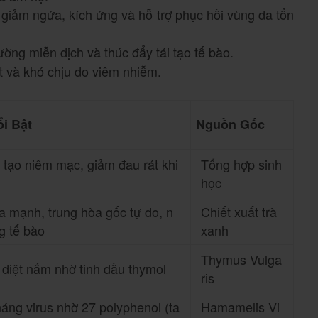
 giảm ngứa, kích ứng và hỗ trợ phục hồi vùng da tổn
ường miễn dịch và thúc đẩy tái tạo tế bào.
t và khó chịu do viêm nhiễm.
i Bật
Nguồn Gốc
 tạo niêm mạc, giảm đau rát khi
Tổng hợp sinh
học
 mạnh, trung hòa gốc tự do, n
Chiết xuất trà
g tế bào
xanh
Thymus Vulga
diệt nấm nhờ tinh dầu thymol
ris
háng virus nhờ 27 polyphenol (ta
Hamamelis Vi