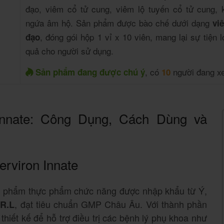
đạo, viêm cổ tử cung, viêm lộ tuyến cổ tử cung, 
ngứa âm hộ. Sản phẩm được bào chế dưới dạng
vi
, đóng gói hộp 1 vỉ x 10 viên, mang lại sự tiện l
đạo
quả cho người sử dụng.
, có
người đang x
Sản phẩm đang được chú ý
10
Innate: Công Dụng, Cách Dùng và
erviron Innate
 phẩm thực phẩm chức năng được nhập khẩu từ Ý,
, đạt tiêu chuẩn GMP Châu Âu. Với thành phần
.R.L
 thiết kế để hỗ trợ điều trị các bệnh lý phụ khoa như