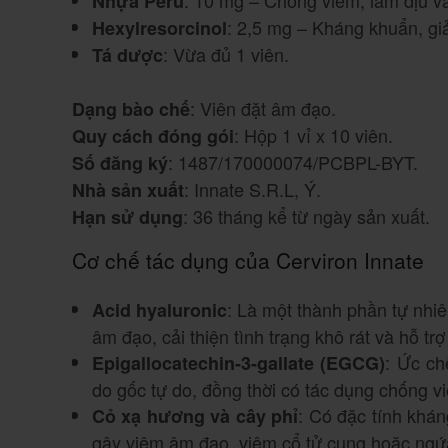
Nhựa Peru
: 2,5 mg – Kháng khuẩn, gi
Hexylresorcinol
: Vừa đủ 1 viên.
Tá dược
: Viên đặt âm đạo.
Dạng bào chế
: Hộp 1 vỉ x 10 viên.
Quy cách đóng gói
: 1487/170000074/PCBPL-BYT.
Số đăng ký
: Innate S.R.L, Ý.
Nhà sản xuất
: 36 tháng kể từ ngày sản xuất.
Hạn sử dụng
Cơ chế tác dụng của Cerviron Innate
: Là một thành phần tự nhiê
Acid hyaluronic
âm đạo, cải thiện tình trạng khô rát và hỗ trợ
: Ức ch
Epigallocatechin-3-gallate (EGCG)
do gốc tự do, đồng thời có tác dụng chống v
: Có đặc tính khá
Cỏ xạ hương và cây phỉ
gây viêm âm đạo, viêm cổ tử cung hoặc ngứ