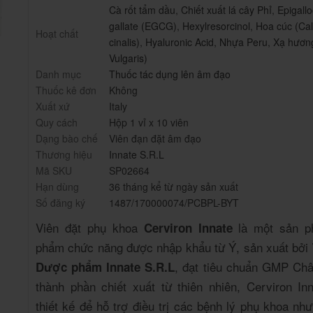
Cà rốt tẩm dầu
,
Chiết xuất lá cây Phỉ
,
Epigallo
gallate (EGCG)
,
Hexylresorcinol
,
Hoa cúc (Cal
Hoạt chất
cinalis)
,
Hyaluronic Acid
,
Nhựa Peru
,
Xạ hươn
Vulgaris)
Danh mục
Thuốc tác dụng lên âm đạo
Thuốc kê đơn
Không
Xuất xứ
Italy
Quy cách
Hộp 1 vỉ x 10 viên
Dạng bào chế
Viên đạn đặt âm đạo
Thương hiệu
Innate S.R.L
Mã SKU
SP02664
Hạn dùng
36 tháng kể từ ngày sản xuất
Số đăng ký
1487/170000074/PCBPL-BYT
Viên đặt phụ khoa
là một sản p
Cerviron Innate
phẩm chức năng được nhập khẩu từ Ý, sản xuất bởi
, đạt tiêu chuẩn GMP Châ
Dược phẩm Innate S.R.L
thành phần chiết xuất từ thiên nhiên, Cerviron In
thiết kế để hỗ trợ điều trị các bệnh lý phụ khoa n