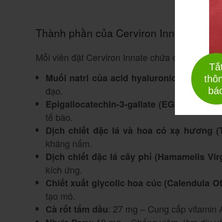
Thành phần của Cerviron Innate
Mỗi viên đặt Cerviron Innate chứa các thành p
Tắ
: 10 mg – G
Muối natri của acid hyaluronic
thô
đạo.
bá
: 20 mg
Epigallocatechin-3-gallate (EGCG)
tế bào.
Dịch chiết đặc lá và hoa cỏ xạ hương (
kháng nấm.
Dịch chiết đặc lá cây phỉ (Hamamelis Vir
kích ứng.
Chiết xuất glycolic hoa cúc (Calendula Off
tạo mô.
: 27 mg – Cung cấp vitamin A
Cà rốt tẩm dầu
: 10 mg – Chống viêm, làm dịu v