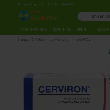
|
An tâm dùng thuốc
Tư vấn hỗ trợ 24/7
MUA THEO ĐƠN
GIỚI THIỆU
BỆNH
GÓC S
Trang chủ
»
Danh mục
»
Cerviron Innate H10v