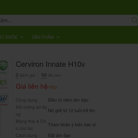
ỨC KHỎE
SẢN PHẨM
Cerviron Innate H10v
0
56
đánh giá
đã xem
Giá liên hệ
/Hộp
Công dụng
Điều trị viêm âm đạo
Đối tượng sử dụ
Nữ giới từ 12 tuổi trở lên
ng
Mang thai & Ch
Tham khảo ý kiến bác sĩ
o con bú
Cách dùng
Đặt âm đạo