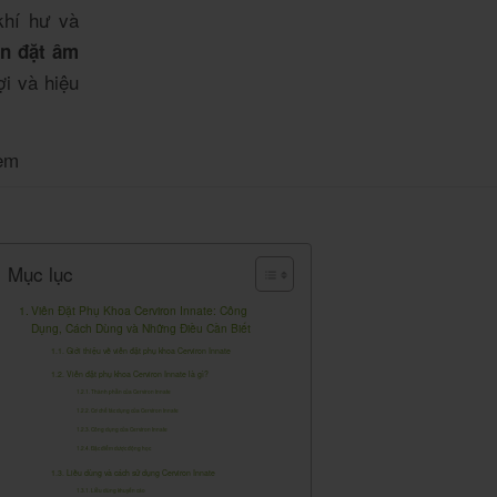
khí hư và
ên đặt âm
ợi và hiệu
em
Mục lục
Viên Đặt Phụ Khoa Cerviron Innate: Công
Dụng, Cách Dùng và Những Điều Cần Biết
Giới thiệu về viên đặt phụ khoa Cerviron Innate
Viên đặt phụ khoa Cerviron Innate là gì?
Thành phần của Cerviron Innate
Cơ chế tác dụng của Cerviron Innate
Công dụng của Cerviron Innate
Đặc điểm dược động học
Liều dùng và cách sử dụng Cerviron Innate
Liều dùng khuyến cáo