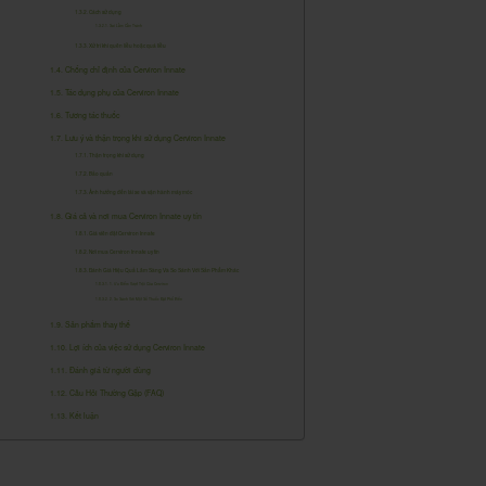
Cách sử dụng
Sai Lầm Cần Tránh
Xử trí khi quên liều hoặc quá liều
Chống chỉ định của Cerviron Innate
Tác dụng phụ của Cerviron Innate
Tương tác thuốc
Lưu ý và thận trọng khi sử dụng Cerviron Innate
Thận trọng khi sử dụng
Bảo quản
Ảnh hưởng đến lái xe và vận hành máy móc
Giá cả và nơi mua Cerviron Innate uy tín
Giá viên đặt Cerviron Innate
Nơi mua Cerviron Innate uy tín
Đánh Giá Hiệu Quả Lâm Sàng Và So Sánh Với Sản Phẩm Khác
1. Ưu Điểm Vượt Trội Của Cerviron
2. So Sánh Với Một Số Thuốc Đặt Phổ Biến
Sản phẩm thay thế
Lợi ích của việc sử dụng Cerviron Innate
Đánh giá từ người dùng
Câu Hỏi Thường Gặp (FAQ)
Kết luận