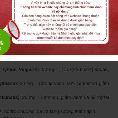
hần tự nhiên sau:
t
iúp giữ ẩm, làm dịu và cải thiện tình trạng khô âm
ng
o
 – Chất chống oxy hóa mạnh, giảm viêm và bảo vệ
: 20 mg – Có tính kháng khuẩn,
Thymus Vulgaris)
: 20 mg – Chống viêm, làm se khít và giảm
giniana)
: 20 mg – Làm dịu, giảm viêm và hỗ trợ tái
icinalis)
, hỗ trợ phục hồi da và tăng cường miễn dịch.
à giảm ngứa.