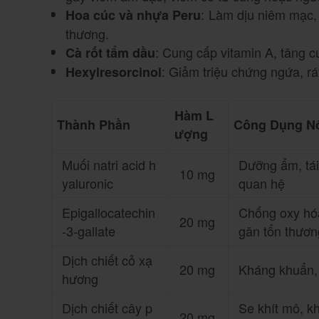
: Làm dịu niêm mạc,
Hoa cúc và nhựa Peru
thương.
: Cung cấp vitamin A, tăng c
Cà rốt tẩm dầu
: Giảm triệu chứng ngứa, rá
Hexylresorcinol
Hàm L
Thành Phần
Công Dụng Nổ
ượng
Muối natri acid h
Dưỡng ẩm, tái
10 mg
yaluronic
quan hệ
Epigallocatechin
Chống oxy hóa
20 mg
-3-gallate
găn tổn thươn
Dịch chiết cỏ xạ
20 mg
Kháng khuẩn, 
hương
Dịch chiết cây p
Se khít mô, k
20 mg