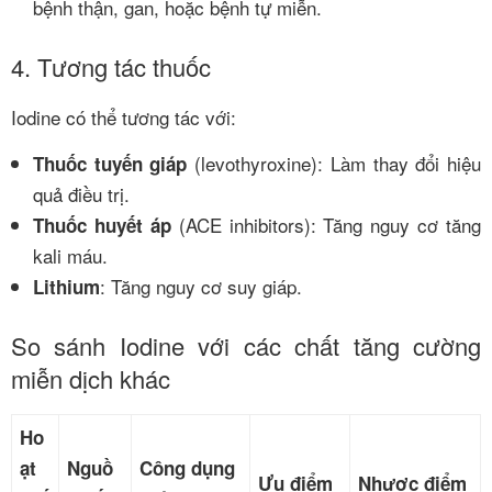
bệnh thận, gan, hoặc bệnh tự miễn.
4. Tương tác thuốc
Iodine có thể tương tác với:
(levothyroxine): Làm thay đổi hiệu
Thuốc tuyến giáp
quả điều trị.
(ACE inhibitors): Tăng nguy cơ tăng
Thuốc huyết áp
kali máu.
: Tăng nguy cơ suy giáp.
Lithium
So sánh Iodine với các chất tăng cường
miễn dịch khác
Ho
ạt
Nguồ
Công dụng
Ưu điểm
Nhược điểm