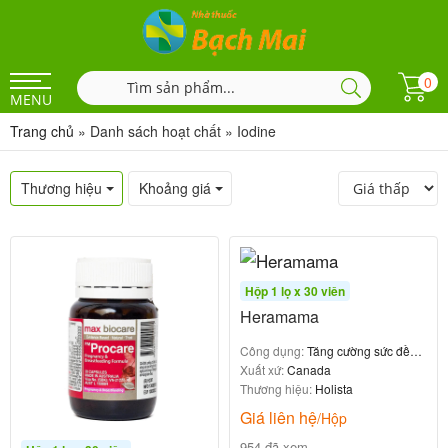
0
MENU
Trang chủ
»
Danh sách hoạt chất
»
Iodine
Thương hiệu
Khoảng giá
Hộp 1 lọ x 30 viên
Heramama
Công dụng:
Tăng cường sức đề
kháng
Xuất xứ:
Canada
Thương hiệu:
Holista
Giá liên hệ
/Hộp
954 đã xem