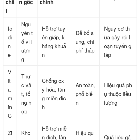
chấ
n gốc
chính
t
Ngu
Io
Hỗ trợ tuy
Nguy cơ th
yên t
Dễ bổ s
di
ến giáp, k
ừa gây rối l
ố vi l
ung, chi
n
háng khuẩ
oạn tuyến g
ượn
phí thấp
e
n
iáp
g
V
Thự
it
Chống ox
c vậ
An toàn,
Hiệu quả ph
a
y hóa, tăn
t, tổ
phổ biế
ụ thuộc liều
m
g miễn dịc
ng h
n
lượng
in
h
ợp
C
Hỗ trợ miễ
Zi
Kho
Hiệu qu
n dịch, làn
Quá liều gâ