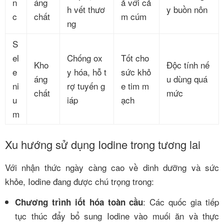
n
áng
ả với cả
h vết thươ
y buồn nôn
c
chất
m cúm
ng
S
el
Chống ox
Tốt cho
Kho
Độc tính nế
e
y hóa, hỗ t
sức khỏ
áng
u dùng quá
ni
rợ tuyến g
e tim m
chất
mức
u
iáp
ạch
m
Xu hướng sử dụng Iodine trong tương lai
Với nhận thức ngày càng cao về dinh dưỡng và sức
khỏe, Iodine đang được chú trọng trong:
: Các quốc gia tiếp
Chương trình iốt hóa toàn cầu
tục thúc đẩy bổ sung Iodine vào muối ăn và thực