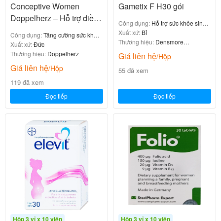
Conceptive Women
Gametix F H30 gói
Doppelherz – Hỗ trợ điều
Công dụng:
Hỗ trợ sức khỏe sinh
trị vô sinh, hiếm muộn cho
sản ở nữ
Xuất xứ:
Bỉ
Công dụng:
Tăng cường sức khỏe
nữ giới
Thương hiệu:
Densmore
nữ giới
Xuất xứ:
Đức
Laboratoire
Thương hiệu:
Doppelherz
Giá liên hệ
/Hộp
Giá liên hệ
/Hộp
55 đã xem
119 đã xem
Đọc tiếp
Đọc tiếp
Hộp 3 vỉ x 10 viên
Hộp 3 vỉ x 10 viên