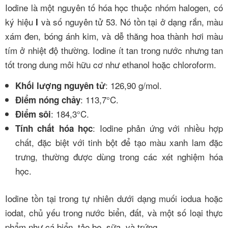
Iodine là một nguyên tố hóa học thuộc nhóm halogen, có
ký hiệu
và số nguyên tử 53. Nó tồn tại ở dạng rắn, màu
I
xám đen, bóng ánh kim, và dễ thăng hoa thành hơi màu
tím ở nhiệt độ thường. Iodine ít tan trong nước nhưng tan
tốt trong dung môi hữu cơ như ethanol hoặc chloroform.
: 126,90 g/mol.
Khối lượng nguyên tử
: 113,7°C.
Điểm nóng chảy
: 184,3°C.
Điểm sôi
: Iodine phản ứng với nhiều hợp
Tính chất hóa học
chất, đặc biệt với tinh bột để tạo màu xanh lam đặc
trưng, thường được dùng trong các xét nghiệm hóa
học.
Iodine tồn tại trong tự nhiên dưới dạng muối iodua hoặc
iodat, chủ yếu trong nước biển, đất, và một số loại thực
phẩm như cá biển, tảo bẹ, sữa, và trứng.