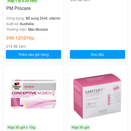
Hộp 1 lọ x 30 viên
PM Procare
Công dụng:
Bổ sung DHA, vitamin
Xuất xứ:
Australia
Thương hiệu:
Max Biocare
246.120
₫
/Hộp
214 đã xem
Thêm vào giỏ hàng
Đọc tiếp
Hộp 30 gói x 10g
Hộp 30 gói