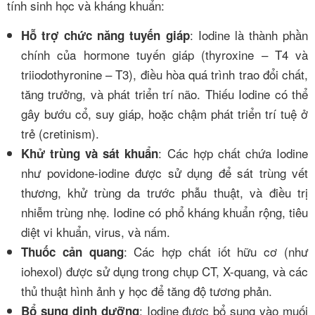
tính sinh học và kháng khuẩn:
: Iodine là thành phần
Hỗ trợ chức năng tuyến giáp
chính của hormone tuyến giáp (thyroxine – T4 và
triiodothyronine – T3), điều hòa quá trình trao đổi chất,
tăng trưởng, và phát triển trí não. Thiếu Iodine có thể
gây bướu cổ, suy giáp, hoặc chậm phát triển trí tuệ ở
trẻ (cretinism).
: Các hợp chất chứa Iodine
Khử trùng và sát khuẩn
như povidone-iodine được sử dụng để sát trùng vết
thương, khử trùng da trước phẫu thuật, và điều trị
nhiễm trùng nhẹ. Iodine có phổ kháng khuẩn rộng, tiêu
diệt vi khuẩn, virus, và nấm.
: Các hợp chất iốt hữu cơ (như
Thuốc cản quang
iohexol) được sử dụng trong chụp CT, X-quang, và các
thủ thuật hình ảnh y học để tăng độ tương phản.
: Iodine được bổ sung vào muối
Bổ sung dinh dưỡng