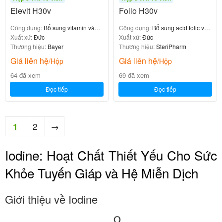
Elevit H30v
Folio H30v
Công dụng:
Bổ sung vitamin và
Công dụng:
Bổ sung acid folic và
khoáng chất
Xuất xứ:
Đức
vitamin
Xuất xứ:
Đức
Thương hiệu:
Bayer
Thương hiệu:
SteriPharm
Giá liên hệ
Giá liên hệ
/Hộp
/Hộp
64 đã xem
69 đã xem
Đọc tiếp
Đọc tiếp
2
→
1
Iodine: Hoạt Chất Thiết Yếu Cho Sức
Khỏe Tuyến Giáp và Hệ Miễn Dịch
Giới thiệu về Iodine