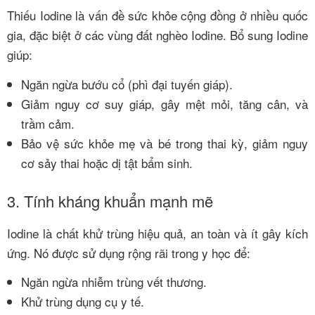
Thiếu Iodine là vấn đề sức khỏe cộng đồng ở nhiều quốc
gia, đặc biệt ở các vùng đất nghèo Iodine. Bổ sung Iodine
giúp:
Ngăn ngừa bướu cổ (phì đại tuyến giáp).
Giảm nguy cơ suy giáp, gây mệt mỏi, tăng cân, và
trầm cảm.
Bảo vệ sức khỏe mẹ và bé trong thai kỳ, giảm nguy
cơ sảy thai hoặc dị tật bẩm sinh.
3. Tính kháng khuẩn mạnh mẽ
Iodine là chất khử trùng hiệu quả, an toàn và ít gây kích
ứng. Nó được sử dụng rộng rãi trong y học để:
Ngăn ngừa nhiễm trùng vết thương.
Khử trùng dụng cụ y tế.