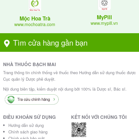
MyPill
Mộc Hoa Trà
www.mypill.vn
www.mochoatra.com
Tìm cửa hàng gần bạn
NHÀ THUỐC BẠCH MAI
Trang thông tin chính thống về thuốc theo Hướng dẫn sử dụng thuốc được
Cục quản lý Dược phê duyệt.
Nội dung biên tập, kiểm duyệt nội dung bởi 100% là Dược sĩ, Bác sĩ.
ĐIỀU KHOẢN SỬ DỤNG
KẾT NỐI VỚI CHÚNG TÔI
Hướng dẫn sử dụng
Chính sách giao hàng
Chính sách bảo mật