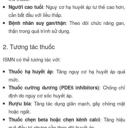
: Nguy cơ hạ huyết áp tư thế cao hơn,
Người cao tuổi
cần bắt đầu với liều thấp.
: Theo dõi chức năng gan,
Bệnh nhân suy gan/thận
thận trong quá trình sử dụng.
2. Tương tác thuốc
ISMN có thể tương tác với:
: Tăng nguy cơ hạ huyết áp quá
Thuốc hạ huyết áp
mức.
: Chống chỉ
Thuốc cường dương (PDE5 inhibitors)
định do nguy cơ sốc huyết áp.
: Tăng tác dụng giãn mạch, gây chóng mặt
Rượu bia
hoặc ngất.
: Tăng hiệu
Thuốc chẹn beta hoặc chẹn kênh calci
quả điều trị nhưng cần theo dõi huyết áp.