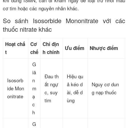
khi dùng ISMN, cần đi khám ngay để loại trừ nhồi máu
cơ tim hoặc các nguyên nhân khác.
So sánh Isosorbide Mononitrate với các
thuốc nitrate khác
Hoạt chấ
Cơ
Chỉ địn
Ưu điểm
Nhược điểm
t
chế
h chính
G
iã
Đau th
Hiệu qu
Isosorb
n
ắt ngự
ả kéo d
Nguy cơ dun
ide Mon
m
c, suy
ài, dễ d
g nạp thuốc
onitrate
ạ
tim
ùng
c
h
G