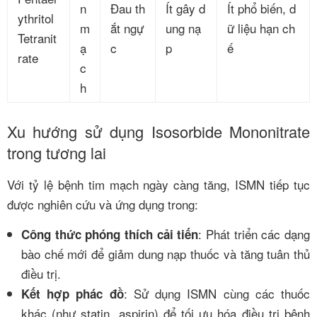
n
Đau th
Ít gây d
Ít phổ biến, d
ythritol
m
ắt ngự
ung nạ
ữ liệu hạn ch
Tetranit
ạ
c
p
ế
rate
c
h
Xu hướng sử dụng Isosorbide Mononitrate
trong tương lai
Với tỷ lệ bệnh tim mạch ngày càng tăng, ISMN tiếp tục
được nghiên cứu và ứng dụng trong:
: Phát triển các dạng
Công thức phóng thích cải tiến
bào chế mới để giảm dung nạp thuốc và tăng tuân thủ
điều trị.
: Sử dụng ISMN cùng các thuốc
Kết hợp phác đồ
khác (như statin, aspirin) để tối ưu hóa điều trị bệnh