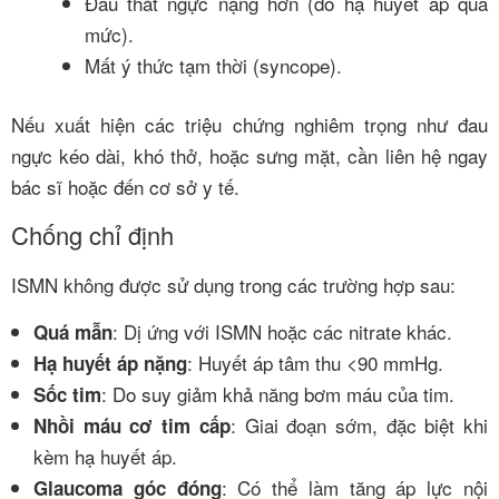
Đau thắt ngực nặng hơn (do hạ huyết áp quá
mức).
Mất ý thức tạm thời (syncope).
Nếu xuất hiện các triệu chứng nghiêm trọng như đau
ngực kéo dài, khó thở, hoặc sưng mặt, cần liên hệ ngay
bác sĩ hoặc đến cơ sở y tế.
Chống chỉ định
ISMN không được sử dụng trong các trường hợp sau:
: Dị ứng với ISMN hoặc các nitrate khác.
Quá mẫn
: Huyết áp tâm thu <90 mmHg.
Hạ huyết áp nặng
: Do suy giảm khả năng bơm máu của tim.
Sốc tim
: Giai đoạn sớm, đặc biệt khi
Nhồi máu cơ tim cấp
kèm hạ huyết áp.
: Có thể làm tăng áp lực nội
Glaucoma góc đóng