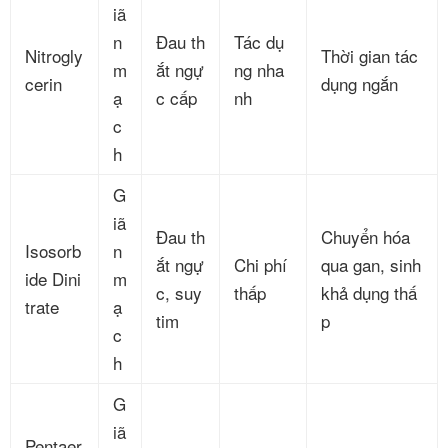
iã
n
Đau th
Tác dụ
Nitrogly
Thời gian tác
m
ắt ngự
ng nha
cerin
dụng ngắn
ạ
c cấp
nh
c
h
G
iã
Đau th
Chuyển hóa
Isosorb
n
ắt ngự
Chi phí
qua gan, sinh
ide Dini
m
c, suy
thấp
khả dụng thấ
trate
ạ
tim
p
c
h
G
iã
Pentaer