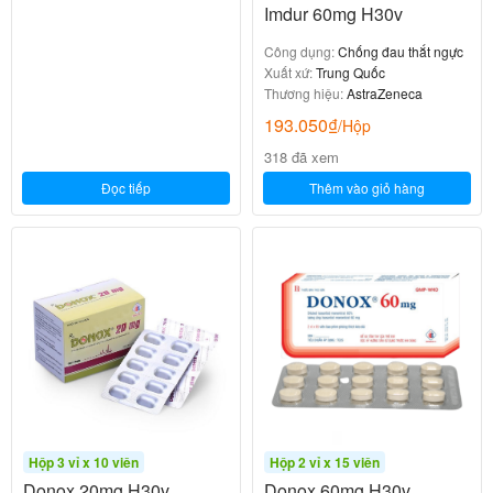
Imdur 60mg H30v
Công dụng:
Chống đau thắt ngực
Xuất xứ:
Trung Quốc
Thương hiệu:
AstraZeneca
193.050
₫
/Hộp
318 đã xem
Đọc tiếp
Thêm vào giỏ hàng
Hộp 3 vỉ x 10 viên
Hộp 2 vỉ x 15 viên
Donox 20mg H30v
Donox 60mg H30v