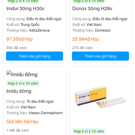
Hộp 2 vỉ x 15 viên
Hộp 2 vỉ x 14 viên
Imdur 30mg H30v
Donox 30mg H28v
Công dụng:
Điều trị đau thắt ngực
Công dụng:
Điều trị đau thắt ngực
Xuất xứ:
Trung Quốc
Xuất xứ:
Việt Nam
Thương hiệu:
AstraZeneca
Thương hiệu:
Domesco
97.350
₫
25.984
₫
/Hộp
/Hộp
354 đã xem
274 đã xem
Thêm vào giỏ hàng
Thêm vào giỏ hàng
Hộp 3 vỉ x 10 viên
Imidu 60mg
Công dụng:
Trị đau thắt ngực
Xuất xứ:
Việt Nam
Thương hiệu:
Hasan-Dermapharm
Giá liên hệ
/Hộp
1196 đã xem
Hộp 2 vỉ x 15 viên