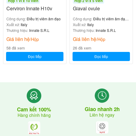
Hộp 1 vỉ x 10 viên
Hộp 2 vỉ x 5 viên
Cerviron Innate H10v
Giaval ovule
Công dụng:
Điều trị viêm âm đạo
Công dụng:
Điều trị viêm âm đạo,
Xuất xứ:
Italy
viêm cổ tử cung
Xuất xứ:
Italy
Thương hiệu:
Innate S.R.L
Thương hiệu:
Innate S.R.L
Giá liên hệ
Giá liên hệ
/Hộp
/Hộp
58 đã xem
26 đã xem
Đọc tiếp
Đọc tiếp
Giao nhanh 2h
Cam kết 100%
Liên hệ ngay
Hàng chính hãng