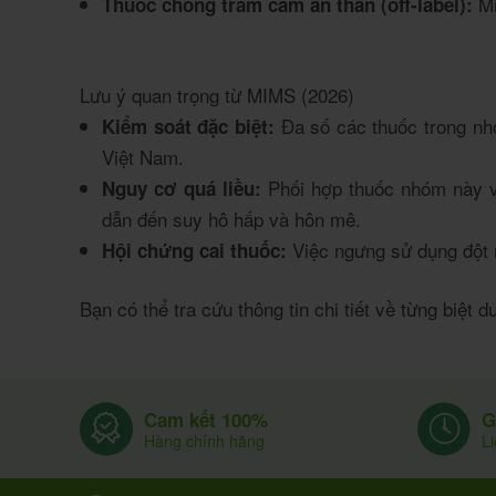
Mi
Thuốc chống trầm cảm an thần (off-label):
Lưu ý quan trọng từ MIMS (2026)
Đa số các thuốc trong nh
Kiểm soát đặc biệt:
Việt Nam.
Phối hợp thuốc nhóm này vớ
Nguy cơ quá liều:
dẫn đến suy hô hấp và hôn mê.
Việc ngưng sử dụng đột n
Hội chứng cai thuốc:
Bạn có thể tra cứu thông tin chi tiết về từng biệt 
G
Cam kết 100%
L
Hàng chính hãng