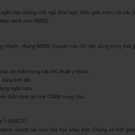
ngắn hạn chứng mất ngủ (khó ngủ, thức giấc sớm) và các trạ
u theo danh mục MIMS:
g nhanh, nhưng MIMS khuyến cáo chỉ nên dùng trong thời gi
ặc an thần trong các thủ thuật y khoa.
 dụng kéo dài.
dụng ngắn hơn.
yền thần kinh ức chế GABA trong não.
gs”) (N05CF)
pine nhưng cấu trúc hóa học khác biệt. Chúng có thời gian 