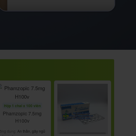
Hộp 1 chai x 100 viên
Phamzopic 7.5mg
H100v
ông dụng:
An thần, gây ngủ