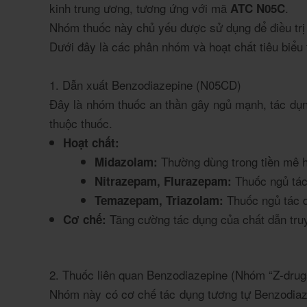
kinh trung ương, tương ứng với mã
.
ATC N05C
Nhóm thuốc này chủ yếu được sử dụng để điều trị 
Dưới đây là các phân nhóm và hoạt chất tiêu biể
1. Dẫn xuất Benzodiazepine (N05CD)
Đây là nhóm thuốc an thần gây ngủ mạnh, tác dụn
thuộc thuốc.
Hoạt chất:
Thường dùng trong tiền mê ho
Midazolam:
Thuốc ngủ tác
Nitrazepam, Flurazepam:
Thuốc ngủ tác 
Temazepam, Triazolam:
Tăng cường tác dụng của chất dẫn tru
Cơ chế:
2. Thuốc liên quan Benzodiazepine (Nhóm “Z-dru
Nhóm này có cơ chế tác dụng tương tự Benzodiaze