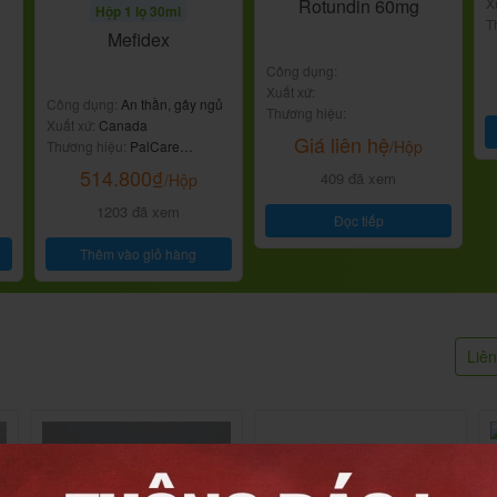
X
Rotundin 60mg
Hộp 1 lọ 30ml
T
Mefidex
Công dụng:
Xuất xứ:
ất
Công dụng:
An thần, gây ngủ
Thương hiệu:
Xuất xứ:
Canada
Giá liên hệ
/Hộp
Thương hiệu:
PalCare
Enterprises
514.800
₫
409 đã xem
/Hộp
1203 đã xem
Đọc tiếp
Thêm vào giỏ hàng
Liê