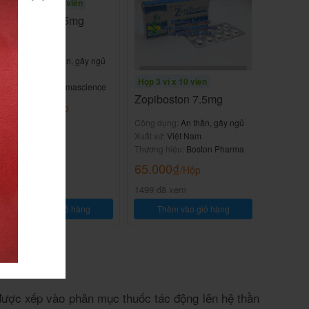
Hộp 1 chai x 100 viên
Phamzopic 7.5mg
H100v
Công dụng:
An thần, gây ngủ
uất xứ:
Canada
Hộp 3 vỉ x 10 viên
hương hiệu:
Pharmascience
Zopiboston 7.5mg
297.000
₫
/Hộp
Công dụng:
An thần, gây ngủ
509 đã xem
Xuất xứ:
Việt Nam
Thương hiệu:
Boston Pharma
65.000
₫
/Hộp
1499 đã xem
Thêm vào giỏ hàng
Thêm vào giỏ hàng
ược xếp vào phân mục thuốc tác động lên hệ thần