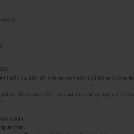
)
 Ambien
g.
5CA)
óm thuốc cũ, hiện rất ít dùng làm thuốc ngủ thông thường do
(Ví dụ: Ramelteon) Một lựa chọn nhẹ nhàng hơn, giúp điều 
:
hiện mạnh)
ng an thần.