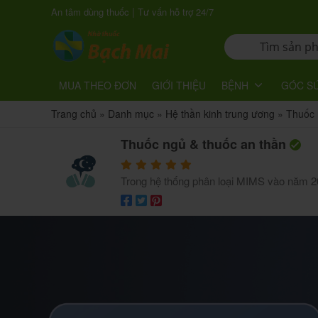
|
An tâm dùng thuốc
Tư vấn hỗ trợ 24/7
MUA THEO ĐƠN
GIỚI THIỆU
BỆNH
GÓC S
Trang chủ
»
Danh mục
»
Hệ thần kinh trung ương
»
Thuốc 
Thuốc ngủ & thuốc an thần
Trong hệ thống phân loại MIMS vào năm 2