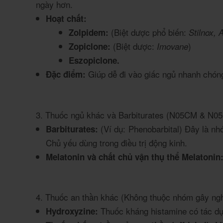
ngày hơn.
Hoạt chất:
(Biệt dược phổ biến:
Zolpidem:
Stilnox,
(Biệt dược:
)
Zopiclone:
Imovane
Eszopiclone.
Giúp dễ đi vào giấc ngủ nhanh chón
Đặc điểm:
3. Thuốc ngủ khác và Barbiturates (N05CM & N0
(Ví dụ: Phenobarbital) Đây là nh
Barbiturates:
Chủ yếu dùng trong điều trị động kinh.
Melatonin và chất chủ vận thụ thể Melatonin
4. Thuốc an thần khác (Không thuộc nhóm gây ng
Thuốc kháng histamine có tác dụ
Hydroxyzine: