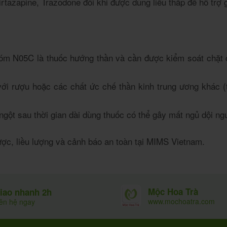
rtazapine, Trazodone đôi khi được dùng liều thấp để hỗ trợ
óm N05C là thuốc hướng thần và cần được kiểm soát chặt c
i rượu hoặc các chất ức chế thần kinh trung ương khác (t
gột sau thời gian dài dùng thuốc có thể gây mất ngủ dội ngư
dược, liều lượng và cảnh báo an toàn tại
MIMS Vietnam
.
Mộc Hoa Trà
iao nhanh 2h
www.mochoatra.com
iên hệ ngay