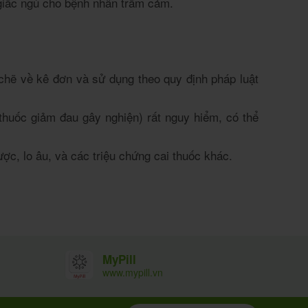
 giấc ngủ cho bệnh nhân trầm cảm.
hẽ về kê đơn và sử dụng theo quy định pháp luật
huốc giảm đau gây nghiện) rất nguy hiểm, có thể
ợc, lo âu, và các triệu chứng cai thuốc khác.
MyPill
www.mypill.vn