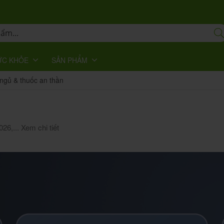
ỨC KHỎE
SẢN PHẨM
ngủ & thuốc an thần
026,...
Xem chi tiết