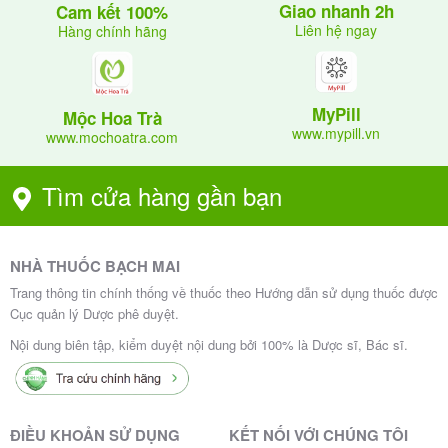
Giao nhanh 2h
Cam kết 100%
Liên hệ ngay
Hàng chính hãng
MyPill
Mộc Hoa Trà
www.mypill.vn
www.mochoatra.com
Tìm cửa hàng gần bạn
NHÀ THUỐC BẠCH MAI
Trang thông tin chính thống về thuốc theo Hướng dẫn sử dụng thuốc được
Cục quản lý Dược phê duyệt.
Nội dung biên tập, kiểm duyệt nội dung bởi 100% là Dược sĩ, Bác sĩ.
ĐIỀU KHOẢN SỬ DỤNG
KẾT NỐI VỚI CHÚNG TÔI