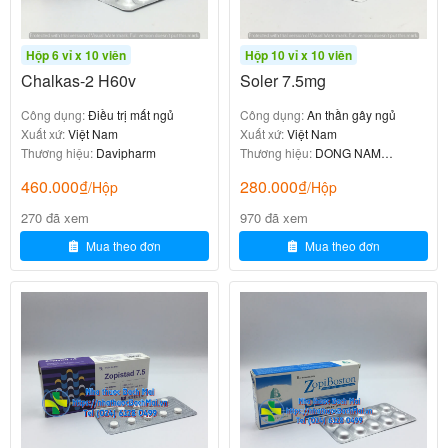
benzodiazepin. Hỏi ý kiến bác sĩ nếu người
dùng đang sử dụng các thuốc khác.
Hộp 6 vỉ x 10 viên
Hộp 10 vỉ x 10 viên
Chalkas-2 H60v
Soler 7.5mg
– Dùng Mefidex® sau khi ăn. Không được uống rượu
trước, trong và sau khi dùng Mefidex® do có thể làm
Công dụng:
Điều trị mất ngủ
Công dụng:
An thần gây ngủ
Xuất xứ:
Việt Nam
Xuất xứ:
Việt Nam
giảm hiệu quả của Mefidex®.
Thương hiệu:
Davipharm
Thương hiệu:
DONG NAM
PHARMA
– Để xa tầm tay trẻ em.
460.000
₫
280.000
₫
/Hộp
/Hộp
Sử dụng ở phụ nữ có thai và cho con
270 đã xem
970 đã xem
Mua theo đơn
Mua theo đơn
bú
Không dùng Mefidex® cho phụ nữ đang mang thai,
nghi ngờ đang mang thai hoặc phụ nữ đang cho con
bú.
Ảnh hưởng của thuốc tới khả năng lái