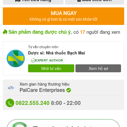
MUA NGAY
Không có gì hơn là có một sức khỏe tốt
, có
người đang xem
Sản phẩm đang được chú ý
17
Tư vấn chuyên môn
Dược sĩ: Nhà thuốc Bạch Mai
EXPERT AUTHOR
80
Nhờ tư vấn
Xem hồ sơ
Xem gian hàng thương hiệu
PalCare Enterprises
0822.555.240
8:00 - 22:00