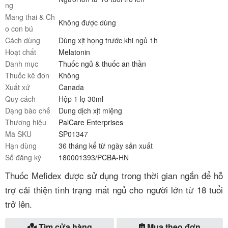
ng
Mang thai & Ch
Không được dùng
o con bú
Cách dùng
Dùng xịt họng trước khi ngủ 1h
Hoạt chất
Melatonin
Danh mục
Thuốc ngủ & thuốc an thần
Thuốc kê đơn
Không
Xuất xứ
Canada
Quy cách
Hộp 1 lọ 30ml
Dạng bào chế
Dung dịch xịt miệng
Thương hiệu
PalCare Enterprises
Mã SKU
SP01347
Hạn dùng
36 tháng kể từ ngày sản xuất
Số đăng ký
180001393/PCBA-HN
Thuốc Mefidex được sử dụng trong thời gian ngắn để hỗ
trợ cải thiện tình trạng mất ngủ cho người lớn từ 18 tuổi
trở lên.
Tìm cửa hàng
Mua theo đơn