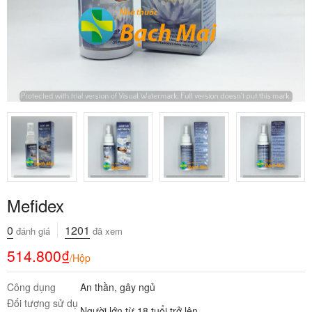
Mefidex
0
1201
đánh giá
đã xem
514.800
₫
/Hộp
Công dụng
An thần, gây ngủ
Đối tượng sử dụ
Người lớn từ 18 tuổi trở lên