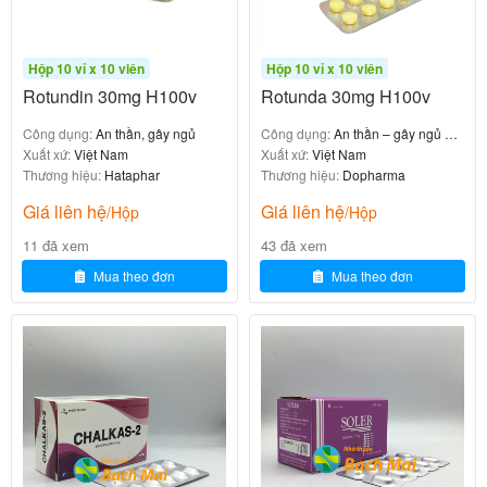
trường hợp sau
Hộp 10 vỉ x 10 viên
Hộp 10 vỉ x 10 viên
Deconproct
Rotundin 30mg H100v
Rotunda 30mg H100v
403.200
₫
Công dụng:
An thần, gây ngủ
Công dụng:
An thần – gây ngủ –
Xuất xứ:
Việt Nam
giảm đau
Xuất xứ:
Việt Nam
Thương hiệu:
Hataphar
Thương hiệu:
Dopharma
Giá liên hệ
Giá liên hệ
/Hộp
/Hộp
11 đã xem
43 đã xem
Dị ứng với melatonin hay với bất kỳ thành phần nào
Mua theo đơn
Mua theo đơn
của sản phẩm.
Không dùng Mefidex® cho người dưới 18 tuổi.
Cảnh báo và thận trọng khi dùng
thuốc Mefidex
– Phải tránh sử dụng Mefidex® cùng với các