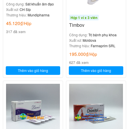
Công dụng:
Sát khuẩn âm đạo
Xuất xứ:
CH Síp
Thương hiệu:
Mundipharma
Hộp 1 vỉ x 3 viên
45.120
₫
/Hộp
Timbov
317 đã xem
Công dụng:
Trị bệnh phụ khoa
Xuất xứ:
Moldova
Thương hiệu:
Farmaprim SRL
195.000
₫
/Hộp
627 đã xem
Thêm vào giỏ hàng
Thêm vào giỏ hàng