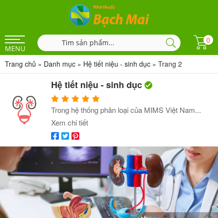
0
MENU
Trang chủ
»
Danh mục
»
Hệ tiết niệu - sinh dục
»
Trang 2
Hệ tiết niệu - sinh dục
Trong hệ thống phân loại của MIMS Việt Nam...
Xem chi tiết