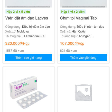
Hộp 2 vỉ x 5 viên
Hộp 1 vỉ x 2 viên
Viên đặt âm đạo Lacves
Chimitol Vaginal Tab
Công dụng:
Điều trị viêm âm đạo
Công dụng:
Điều trị nấm âm đạo
Xuất xứ:
Moldova
Xuất xứ:
Hàn Quốc
Thương hiệu:
Farmaprim SRL
Thương hiệu:
Aprogen
Pharmaceuticals
320.000
₫
107.000
₫
/Hộp
/Hộp
1587 đã xem
824 đã xem
Thêm vào giỏ hàng
Thêm vào giỏ hàng