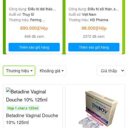
Công dụng:
Điều trị đái tháo
Công dụng:
Điều trị sỏi thận, sỏi
nhạt
Xuất xứ:
Thụy Sĩ
niệu
Xuất xứ:
Việt Nam
Thương hiệu:
Ferring
Thương hiệu:
HD Pharma
Pharmaceuticals
690.000
₫
98.000
₫
/Hộp
/Hộp
646 đã xem
2372 đã xem
Thêm vào giỏ hàng
Thêm vào giỏ hàng
Thương hiệu
Khoảng giá
Hộp 1 chai x 125ml
Betadine Vaginal Douche
10% 125ml