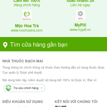
Giao nhanh 2h
Cam kết 100%
Liên hệ ngay
Hàng chính hãng
MyPill
Mộc Hoa Trà
www.mypill.vn
www.mochoatra.com
Tìm cửa hàng gần bạn
NHÀ THUỐC BẠCH MAI
Trang thông tin chính thống về thuốc theo Hướng dẫn sử dụng thuốc được
Cục quản lý Dược phê duyệt.
Nội dung biên tập, kiểm duyệt nội dung bởi 100% là Dược sĩ, Bác sĩ.
ĐIỀU KHOẢN SỬ DỤNG
KẾT NỐI VỚI CHÚNG TÔI