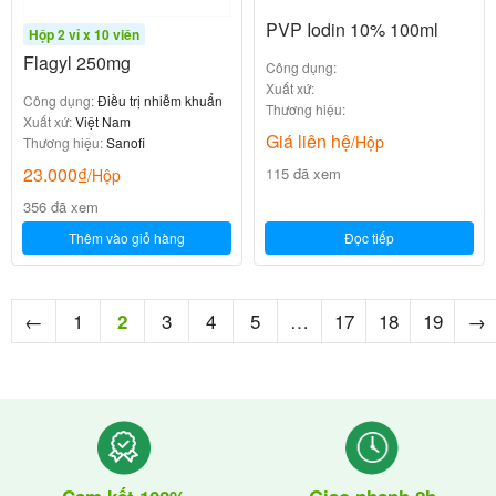
PVP Iodin 10% 100ml
Hộp 2 vỉ x 10 viên
Flagyl 250mg
Công dụng:
Xuất xứ:
Công dụng:
Điều trị nhiễm khuẩn
Thương hiệu:
Xuất xứ:
Việt Nam
Giá liên hệ
/Hộp
Thương hiệu:
Sanofi
23.000
₫
115 đã xem
/Hộp
356 đã xem
Thêm vào giỏ hàng
Đọc tiếp
←
1
3
4
5
…
17
18
19
→
2