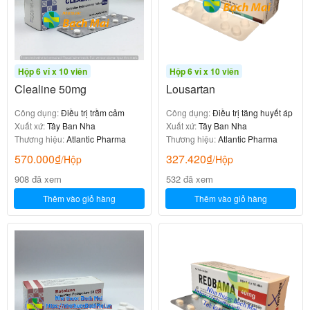
Hộp 6 vỉ x 10 viên
Hộp 6 vỉ x 10 viên
Clealine 50mg
Lousartan
Công dụng:
Điều trị trầm cảm
Công dụng:
Điều trị tăng huyết áp
Xuất xứ:
Tây Ban Nha
Xuất xứ:
Tây Ban Nha
Thương hiệu:
Atlantic Pharma
Thương hiệu:
Atlantic Pharma
570.000
₫
327.420
₫
/Hộp
/Hộp
908 đã xem
532 đã xem
Thêm vào giỏ hàng
Thêm vào giỏ hàng