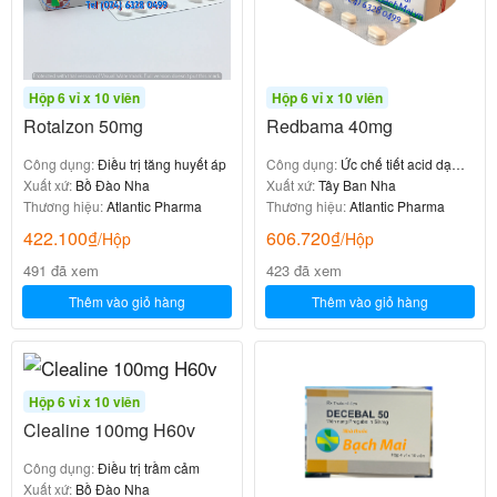
Hộp 6 vỉ x 10 viên
Hộp 6 vỉ x 10 viên
Rotalzon 50mg
Redbama 40mg
Công dụng:
Điều trị tăng huyết áp
Công dụng:
Ức chế tiết acid dạ
Xuất xứ:
Bồ Đào Nha
dày
Xuất xứ:
Tây Ban Nha
Thương hiệu:
Atlantic Pharma
Thương hiệu:
Atlantic Pharma
422.100
₫
606.720
₫
/Hộp
/Hộp
491 đã xem
423 đã xem
Thêm vào giỏ hàng
Thêm vào giỏ hàng
Hộp 6 vỉ x 10 viên
Clealine 100mg H60v
Công dụng:
Điều trị trầm cảm
Xuất xứ:
Bồ Đào Nha