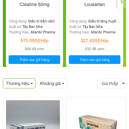
›
Clealine 50mg
Lousartan
Công dụng:
Điều trị trầm cảm
Công dụng:
Điều trị tăng huyết
Xuất xứ:
Tây Ban Nha
áp
Xuất xứ:
Tây Ban Nha
Thương hiệu:
Atlantic Pharma
Thương hiệu:
Atlantic Pharma
570.000
₫
327.420
₫
/Hộp
/Hộp
908 đã xem
532 đã xem
Thêm vào giỏ hàng
Thêm vào giỏ hàng
Thương hiệu
Khoảng giá