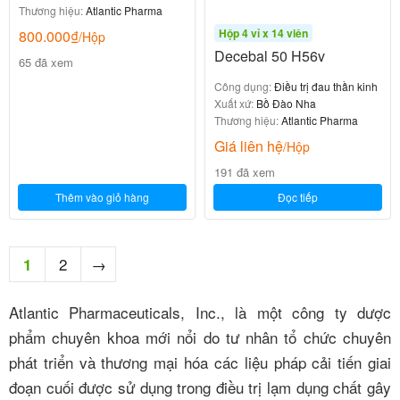
Thương hiệu:
Atlantic Pharma
Hộp 4 vỉ x 14 viên
800.000
₫
/Hộp
Decebal 50 H56v
65 đã xem
Công dụng:
Điều trị đau thần kinh
Xuất xứ:
Bồ Đào Nha
Thương hiệu:
Atlantic Pharma
Giá liên hệ
/Hộp
191 đã xem
Thêm vào giỏ hàng
Đọc tiếp
2
→
1
Atlantic Pharmaceuticals, Inc., là một công ty dược
phẩm chuyên khoa mới nổi do tư nhân tổ chức chuyên
phát triển và thương mại hóa các liệu pháp cải tiến giai
đoạn cuối được sử dụng trong điều trị lạm dụng chất gây