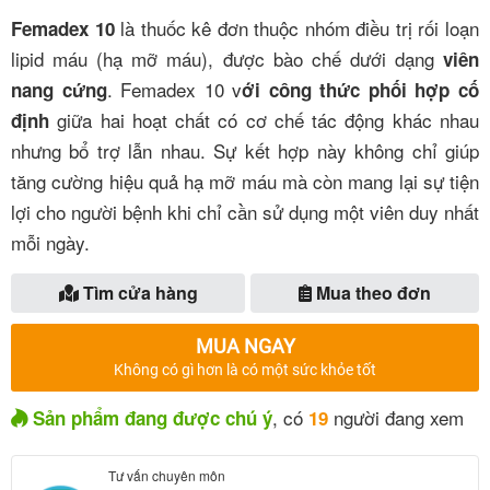
là thuốc kê đơn thuộc nhóm điều trị rối loạn
Femadex 10
lipid máu (hạ mỡ máu), được bào chế dưới dạng
viên
.
Femadex 10 v
nang cứng
ới
công thức phối hợp cố
giữa hai hoạt chất có cơ chế tác động khác nhau
định
nhưng bổ trợ lẫn nhau
. Sự kết hợp này không chỉ giúp
tăng cường hiệu quả hạ mỡ máu mà còn mang lại sự tiện
lợi cho người bệnh khi chỉ cần sử dụng một viên duy nhất
mỗi ngày
.
Tìm cửa hàng
Mua theo đơn
MUA NGAY
Không có gì hơn là có một sức khỏe tốt
, có
người đang xem
Sản phẩm đang được chú ý
19
Tư vấn chuyên môn