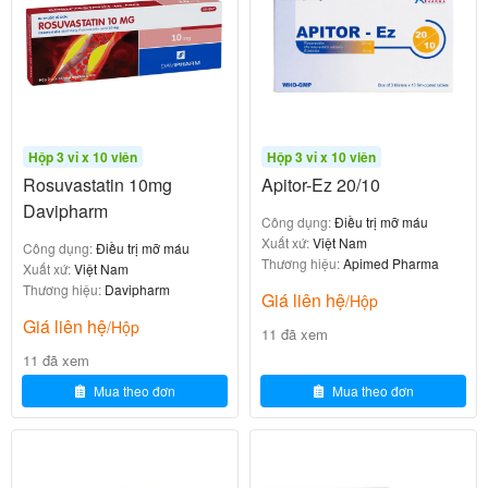
trung bình
Suy thận trung
Nên khởi đầu với rosuvastatin
5 mg
bình – nặng
Suy thận nặng
Hộp 3 vỉ x 10 viên
Hộp 3 vỉ x 10 viên
(ClCr < 30 ml/p
Chống chỉ định
Rosuvastatin 10mg
Apitor-Ez 20/10
hút)
Davipharm
Công dụng:
Điều trị mỡ máu
Không cần chỉnh liều
Suy gan nhẹ
Xuất xứ:
Việt Nam
Công dụng:
Điều trị mỡ máu
Thương hiệu:
Apimed Pharma
Xuất xứ:
Việt Nam
Suy gan trung
Thương hiệu:
Davipharm
Không khuyến cáo sử dụng
Giá liên hệ
/Hộp
bình
Giá liên hệ
/Hộp
11 đã xem
Suy gan nặng
Chống chỉ định
11 đã xem
Mua theo đơn
Mua theo đơn
Có nguy cơ tăng nồng độ thu
Người châu Á
ốc, nên bắt đầu liều thấp hơn
Nên khởi đầu rosuvastatin 5