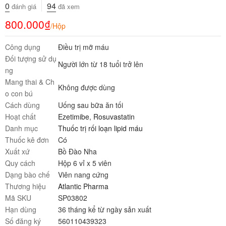
0
94
đánh giá
đã xem
800.000
₫
/Hộp
Công dụng
Điều trị mỡ máu
Đối tượng sử dụ
Người lớn từ 18 tuổi trở lên
ng
Mang thai & Ch
Không được dùng
o con bú
Cách dùng
Uống sau bữa ăn tối
Hoạt chất
Ezetimibe
,
Rosuvastatin
Danh mục
Thuốc trị rối loạn lipid máu
Thuốc kê đơn
Có
Xuất xứ
Bồ Đào Nha
Quy cách
Hộp 6 vỉ x 5 viên
Dạng bào chế
Viên nang cứng
Thương hiệu
Atlantic Pharma
Mã SKU
SP03802
Hạn dùng
36 tháng kể từ ngày sản xuất
Số đăng ký
560110439323