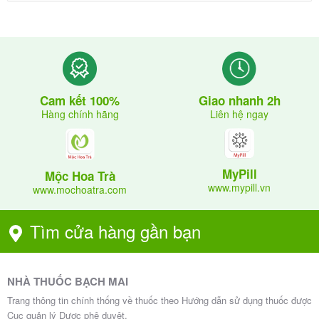
(bệnh lý về cơ)
Bệnh cơ
Đang sử dụng đồng thời với
cyclosporin
6. Tác dụng phụ của Femadex 10
Giao nhanh 2h
Cam kết 100%
Liên hệ ngay
Hàng chính hãng
Giống như hầu hết các thuốc, Femadex 10 có thể
gây ra một số tác dụng không mong muốn. Tần suất
và mức độ khác nhau tùy thuộc vào cơ địa từng
MyPill
Mộc Hoa Trà
người
.
www.mypill.vn
www.mochoatra.com
6.1. Tác dụng phụ thường gặp
Tìm cửa hàng gần bạn
Đau đầu
Chóng mặt
Táo bón
NHÀ THUỐC BẠCH MAI
Buồn nôn
Trang thông tin chính thống về thuốc theo Hướng dẫn sử dụng thuốc được
Cục quản lý Dược phê duyệt.
Đau bụng