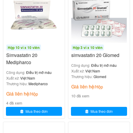
Người có nguy
mg, không dùng phối hợp nga
cơ bệnh cơ
y
4.3. Cách dùng
Uống
với nước, không nhai hay
nguyên viên
Hộp 10 vỉ x 10 viên
Hộp 3 vỉ x 10 viên
nghiền nát
Simvastatin 20
simvastatin 20 Glomed
Nên uống vào
mỗi ngày để
cùng một thời điểm
Medipharco
Công dụng:
Điều trị mỡ máu
tạo thói quen và duy trì nồng độ thuốc ổn định
Xuất xứ:
Việt Nam
Công dụng:
Điều trị mỡ máu
trong máu
Thương hiệu:
Glomed
Xuất xứ:
Việt Nam
Có thể uống
trong hoặc ngoài bữa ăn
Thương hiệu:
Medipharco
Giá liên hệ
/Hộp
Giá liên hệ
/Hộp
10 đã xem
4 đã xem
5. Chống chỉ định
Mua theo đơn
Mua theo đơn
Mytropine 5ml