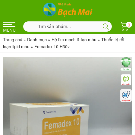
0
MENU
Trang chủ
»
Danh mục
»
Hệ tim mạch & tạo máu
»
Thuốc trị rối
loạn lipid máu
»
Femadex 10 H30v