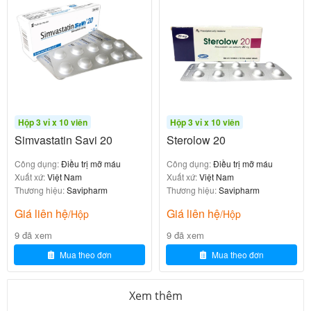
0
₫
Femadex 10
trong các trường
không được sử dụng
hợp sau
:
Hộp 3 vỉ x 10 viên
Hộp 3 vỉ x 10 viên
Simvastatin Savi 20
Sterolow 20
với bất kỳ thành phần nào của thuốc
Dị ứng
Công dụng:
Điều trị mỡ máu
Công dụng:
Điều trị mỡ máu
hoặc men gan tăng kéo dài
Bệnh gan tiến triển
Xuất xứ:
Việt Nam
Xuất xứ:
Việt Nam
không rõ nguyên nhân (> 3 lần giới hạn bình
Thương hiệu:
Savipharm
Thương hiệu:
Savipharm
thường)
Giá liên hệ
Giá liên hệ
/Hộp
/Hộp
hoặc có
Phụ nữ mang thai, đang cho con bú
9 đã xem
9 đã xem
khả năng mang thai mà không áp dụng biện pháp
Mua theo đơn
Mua theo đơn
tránh thai hiệu quả
(độ thanh thải creatinin < 30
Suy thận nặng
ml/phút)
Xem thêm