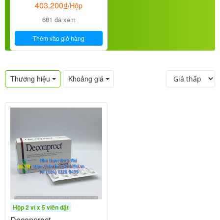
403.200
₫
/Hộp
681 đã xem
Thêm vào giỏ hàng
Thương hiệu
Khoảng giá
Hộp 2 vỉ x 5 viên đặt
Deconproct