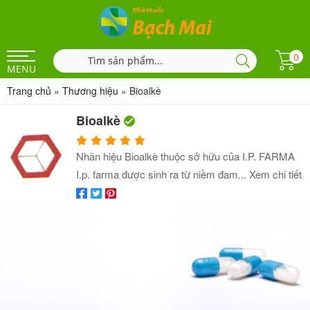
0
MENU
Trang chủ
»
Thương hiệu
»
Bioalkè
Bioalkè
Nhãn hiệu Bioalkè thuộc sở hữu của I.P. FARMA
I.p. farma được sinh ra từ niềm đam...
Xem chi tiết