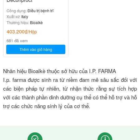
Công dụng:
Điều trị bệnh trĩ
Xuất xứ:
Italy
Thương hiệu:
Bioalkè
403.200
₫
/Hộp
681 đã xem
Thêm vào giỏ hàng
Nhãn hiệu Bioalkè thuộc sở hữu của I.P. FARMA
I.p. farma được sinh ra từ niềm đam mê sâu sắc đối với
các biện pháp tự nhiên, từ nhận thức rằng sự tích hợp
với các thành phần dinh dưỡng cụ thể có thể hỗ trợ và hỗ
trợ các chức năng sinh lý của cơ thể.