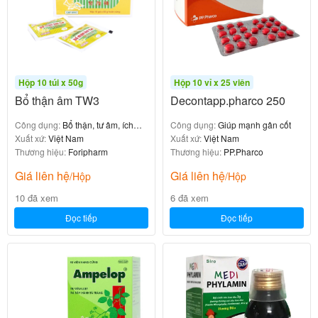
các triệu chứng. Sản phẩm có thể sử dụng trong thời
gian dài tùy thuộc vào lời khuyên của bác sỹ.
Không dùng thuốc Deconproct trong
Hộp 10 túi x 50g
Hộp 10 vỉ x 25 viên
trường hợp sau
Bổ thận âm TW3
Decontapp.pharco 250
Công dụng:
Bổ thận, tư âm, ích
Công dụng:
Giúp mạnh gân cốt
Không sử dụng trong trường hợp quá mẫn cảm với
tinh huyết
Xuất xứ:
Việt Nam
Xuất xứ:
Việt Nam
bất kỳ thành phần nào của sản phẩm.
Thương hiệu:
Foripharm
Thương hiệu:
PP.Pharco
Giá liên hệ
Giá liên hệ
Cảnh báo và thận trọng khi dùng
/Hộp
/Hộp
10 đã xem
6 đã xem
thuốc Deconproct
Đọc tiếp
Đọc tiếp
Để xa tầm nhìn và tầm với của trẻ nhỏ. Không sử
dụng thuốc cho bất kỳ mục đích nào ngoài mục đích
đã nêu.
Không sử dụng sản phẩm khi hết hạn sử dụng, hạn