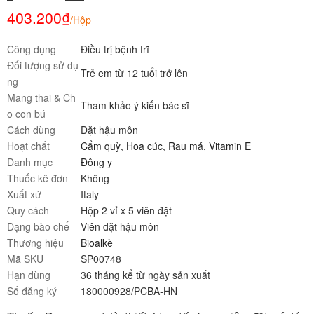
403.200
₫
/Hộp
Công dụng
Điều trị bệnh trĩ
Đối tượng sử dụ
Trẻ em từ 12 tuổi trở lên
ng
Mang thai & Ch
Tham khảo ý kiến bác sĩ
o con bú
Cách dùng
Đặt hậu môn
Hoạt chất
Cẩm quỳ
,
Hoa cúc
,
Rau má
,
Vitamin E
Danh mục
Đông y
Thuốc kê đơn
Không
Xuất xứ
Italy
Quy cách
Hộp 2 vỉ x 5 viên đặt
Dạng bào chế
Viên đặt hậu môn
Thương hiệu
Bioalkè
Mã SKU
SP00748
Hạn dùng
36 tháng kể từ ngày sản xuất
Số đăng ký
180000928/PCBA-HN