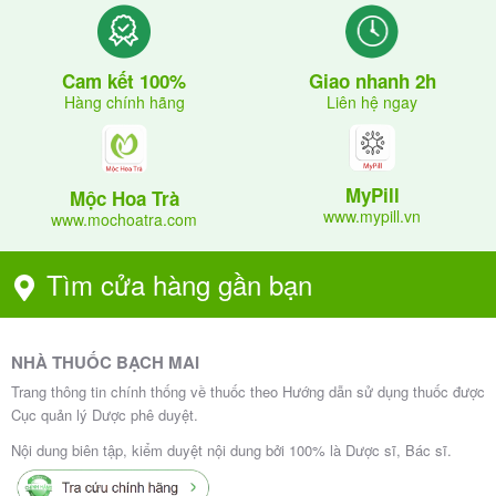
Tránh xa ánh sáng và các nguồn nhiệt.
Giao nhanh 2h
Cam kết 100%
Hạn dùng 36 tháng kể từ ngày sản xuất.
Liên hệ ngay
Hàng chính hãng
Nguồn gốc, xuất xứ Deconproct
MyPill
Mộc Hoa Trà
Nhà sản xuất: IP, Farma Srl Via Alfonso Artiaco 120,
www.mypill.vn
www.mochoatra.com
80078 Pozzuoli (NA) – Italy
Tìm cửa hàng gần bạn
NHÀ THUỐC BẠCH MAI
Trang thông tin chính thống về thuốc theo Hướng dẫn sử dụng thuốc được
Cục quản lý Dược phê duyệt.
Nội dung biên tập, kiểm duyệt nội dung bởi 100% là Dược sĩ, Bác sĩ.