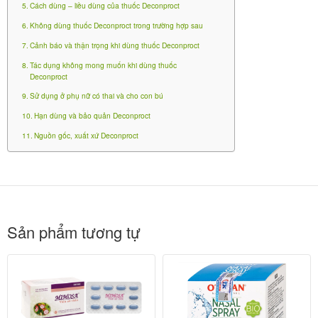
của cây câm quý, stearyl glycyrrhetinate, tocopheryl
Cách dùng – liều dùng của thuốc Deconproct
acetate (vitamin E), terpinen-4-ol, isopropyl
Không dùng thuốc Deconproct trong trường hợp sau
parahydroxybenzoat, isobutyl parahydroxybenzoat, n-
Cảnh báo và thận trọng khi dùng thuốc Deconproct
butyl parahydroxybenzoat.
Tác dụng không mong muốn khi dùng thuốc
Deconproct
Trình bày: Deconproct là thiết bị y tế dạng viên đặt có
Sử dụng ở phụ nữ có thai và cho con bú
tác dụng điều trị các trạng thái bệnh trĩ và làm dịu các
Hạn dùng và bảo quản Deconproct
triệu chứng của bệnh.
Nguồn gốc, xuất xứ Deconproct
Quy cách đóng gói: Hộp 10 viên đặt
Công dụng của thuốc Deconproct
Deconproct được chỉ định để làm giảm hiện tượng
Sản phẩm tương tự
nghẽn tĩnh mạch của búi trĩ. Sản phẩm đưa đến
những liệu pháp hiệu quả cho việc điều trị các búi trĩ,
viêm hậu môn do các vết nứt và viêm trực tràng. Tác
động làm mềm da của sản phẩm giúp cải thiện gián