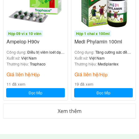
sử dụng được in trên hộp và vỉ viên đặt. Không sử
dụng nếu bao bì bị hư hỏng.
Tác dụng không mong muốn khi dùng
Hộp 09 vỉ x 10 viên
Hộp 1 chai x 100ml
thuốc Deconproct
Ampelop H90v
Medi Phylamin 100ml
Công dụng:
Điều trị viêm loét dạ
Công dụng:
Tăng cường sức đề
Không có tác dụng phụ nào xảy ra khi sử dụng sản
dày – hành tá tràng
Xuất xứ:
Việt Nam
kháng
Xuất xứ:
Việt Nam
phẩm. Nếu xảy ra phản ứng bất thường, ngừng sử
Thương hiệu:
Traphaco
Thương hiệu:
Mediplantex
dụng và liên hệ với bác sĩ.
Giá liên hệ
Giá liên hệ
/Hộp
/Hộp
Sử dụng ở phụ nữ có thai và cho con
11 đã xem
19 đã xem
Đọc tiếp
Đọc tiếp
bú
Xem thêm
Trong thời kỳ mang thai và cho con bú, nên tham
khảo ý kiến bác sỹ trước khi sử dụng.
Hạn dùng và bảo quản Deconproct