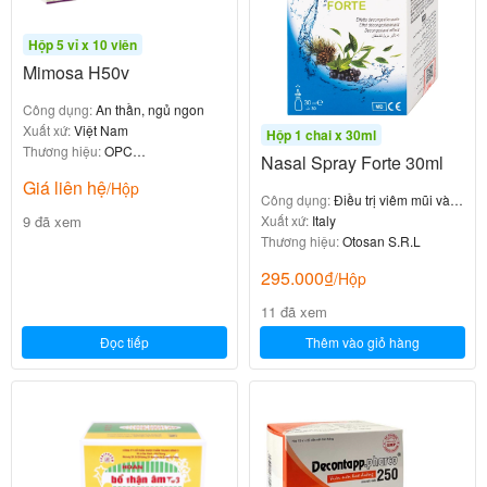
tiếp quá trình bài tiết, điều này đã hạn chế khả năng
bị viêm nhiễm.
Hộp 5 vỉ x 10 viên
Mimosa H50v
Cách dùng – liều dùng của thuốc
Công dụng:
An thần, ngủ ngon
Deconproct
Xuất xứ:
Việt Nam
Hộp 1 chai x 30ml
Thương hiệu:
OPC
Nasal Spray Forte 30ml
Pharmaceutical
Giá liên hệ
/Hộp
Canesten 100mg Tab B/6
Công dụng:
Điều trị viêm mũi và
9 đã xem
viêm xoang
Xuất xứ:
Italy
110.000
₫
Thương hiệu:
Otosan S.R.L
295.000
₫
/Hộp
11 đã xem
Đọc tiếp
Thêm vào giỏ hàng
Lấy viên đặt ra khỏi vị, làm ẩm viên đặt với một ít
nước để tạo thuận lợi cho việc đưa vào hậu môn.
Nên sử dụng một viên đặt vào mỗi buổi tối.
Thời gian sử dụng sẽ phụ thuộc vào sự phát triển của