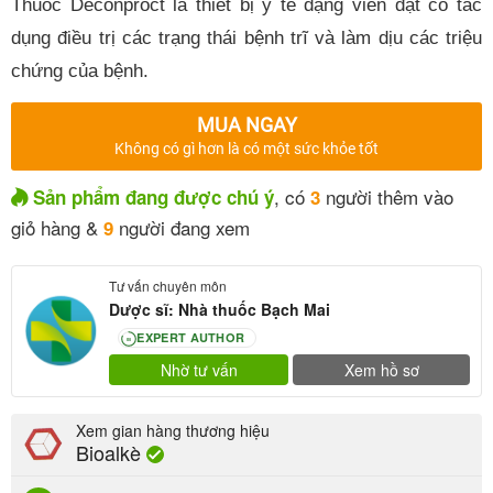
Thuốc Deconproct là thiết bị y tế dạng viên đặt có tác
dụng điều trị các trạng thái bệnh trĩ và làm dịu các triệu
chứng của bệnh.
MUA NGAY
Không có gì hơn là có một sức khỏe tốt
, có
người thêm vào
Sản phẩm đang được chú ý
3
giỏ hàng &
người đang xem
9
Tư vấn chuyên môn
Dược sĩ: Nhà thuốc Bạch Mai
EXPERT AUTHOR
80
Nhờ tư vấn
Xem hồ sơ
Xem gian hàng thương hiệu
Bioalkè