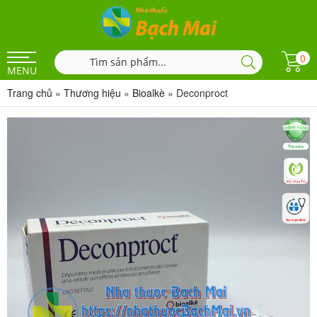
0
MENU
Trang chủ
»
Thương hiệu
»
Bioalkè
»
Deconproct