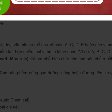
ng
o
được phân loại chủ yếu trong nhóm
à Khoáng chất
Vitami
ết:
 loại vitamin cụ thể như Vitamin A, C, D, E hoặc các vitam
m kết hợp nhiều loại vitamin khác nhau (Ví dụ: A, B, C, D,
Nhóm phổ biến nhất cho các sản phẩm bồi b
with Minerals):
).
Các sản phẩm dùng qua đường uống hoặc đường tiêm truyề
eutic Chemical)
i chi tiết: