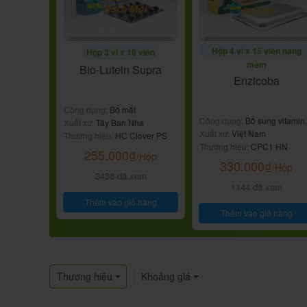
Hộp 4 vỉ x 15 viên nang
Hộp 3 vỉ x 10 viên
mềm
Bio-Lutein Supra
Enzicoba
Công dụng:
Bổ mắt
Công dụng:
Bổ sung vitamin
Xuất xứ:
Tây Ban Nha
khoáng chất
Xuất xứ:
Việt Nam
Thương hiệu:
HC Clover PS
Thương hiệu:
CPC1 HN
255.000
₫
/Hộp
330.000
₫
/Hộp
3438 đã xem
1144 đã xem
Thêm vào giỏ hàng
Thêm vào giỏ hàng
Thương hiệu
Khoảng giá