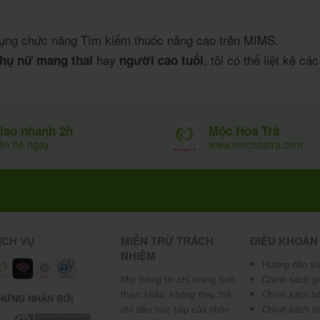
 dụng chức năng
Tìm kiếm thuốc nâng cao trên MIMS
.
hay
, tôi có thể liệt kê c
hụ nữ mang thai
người cao tuổi
Mộc Hoa Trà
iao nhanh 2h
www.mochoatra.com
iên hệ ngay
ỊCH VỤ
MIỄN TRỪ TRÁCH
ĐIỀU KHOẢN
NHIỆM
Hướng dẫn sử
Mọi thông tin chỉ mang tính
Chính sách g
tham khảo, không thay thế
Chính sách b
HỨNG NHẬN BỞI
chỉ dẫn trực tiếp của nhân
Chính sách t