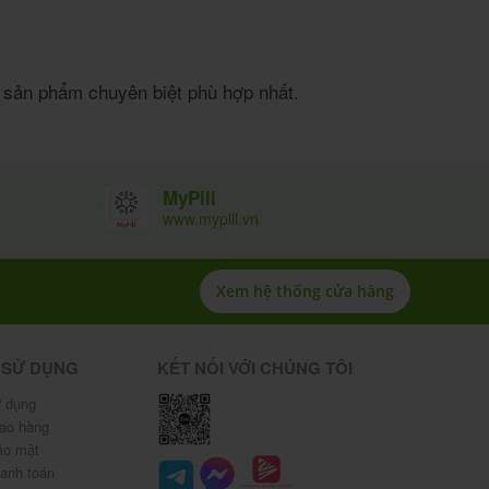
ác sản phẩm chuyên biệt phù hợp nhất.
MyPill
www.mypill.vn
Xem hệ thống cửa hàng
 SỬ DỤNG
KẾT NỐI VỚI CHÚNG TÔI
 dụng
iao hàng
ảo mật
hanh toán