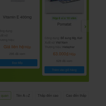
Vitamin E 400mg
Hộp 6 vỉ x 10 viên
Hộp 1
›
Pomatat
Benz
ông dụng:
uất xứ:
Công dụng:
Bổ sung Mg, Kali
Công dụng
hương hiệu:
Xuất xứ:
Việt Nam
Xuất xứ:
M
Giá liên hệ
/Hộp
Thương hiệu:
Hataphar
Thương hiệ
USA
63.000
₫
Giá 
295 đã xem
/Hộp
628 đã xem
4
Đọc tiếp
Thêm vào giỏ hàng
n quan
Tên A->Z
Thấp đến cao
Cao đến thấp