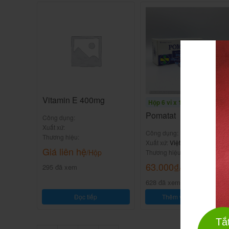
Vitamin E 400mg
Hộp 6 vỉ x 10 viên
Pomatat
Công dụng:
Xuất xứ:
Công dụng:
Bổ sung Mg, Kali
Thương hiệu:
Xuất xứ:
Việt Nam
Giá liên hệ
/Hộp
Thương hiệu:
Hataphar
63.000
₫
295 đã xem
/Hộp
628 đã xem
Đọc tiếp
Thêm vào giỏ hàng
Tắ