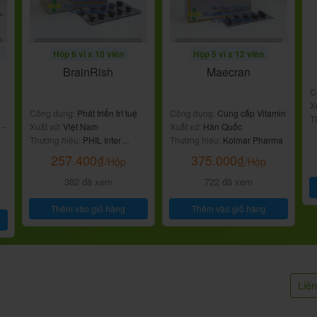
Hộp 6 vỉ x 10 viên
Hộp 5 vỉ x 12 viên
BrainRish
Maecran
C
X
Công dụng:
Phát triển trí tuệ
Công dụng:
Cung cấp Vitamin
T
 &
Xuất xứ:
Việt Nam
Xuất xứ:
Hàn Quốc
Thương hiệu:
PHIL Inter
Thương hiệu:
Kolmar Pharma
Pharma
257.400
₫
375.000
₫
/Hộp
/Hộp
382 đã xem
722 đã xem
Thêm vào giỏ hàng
Thêm vào giỏ hàng
Liê