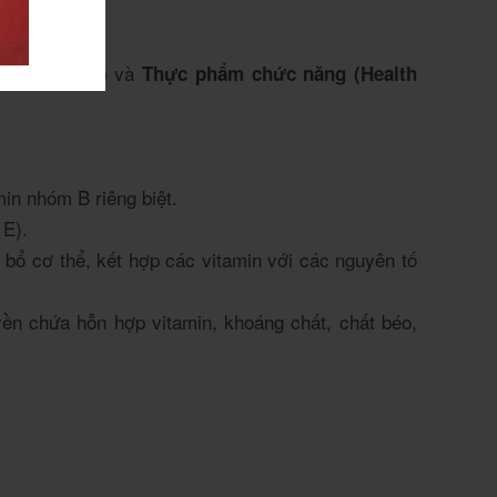
và
n (Vitamins)
Thực phẩm chức năng (Health
in nhóm B riêng biệt.
 E).
ổ cơ thể, kết hợp các vitamin với các nguyên tố
n chứa hỗn hợp vitamin, khoáng chất, chất béo,