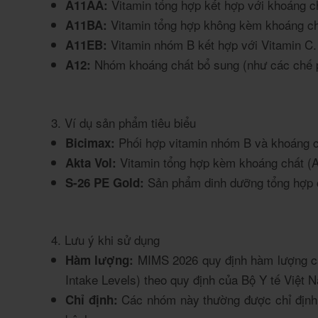
Vitamin tổng hợp kết hợp với khoáng c
A11AA:
Vitamin tổng hợp không kèm khoáng ch
A11BA:
Vitamin nhóm B kết hợp với Vitamin C.
A11EB:
Nhóm khoáng chất bổ sung (như các chế p
A12:
3. Ví dụ sản phẩm tiêu biểu
Phối hợp vitamin nhóm B và khoáng ch
Bicimax:
Vitamin tổng hợp kèm khoáng chất (A
Akta Vol:
Sản phẩm dinh dưỡng tổng hợp ch
S-26 PE Gold:
4. Lưu ý khi sử dụng
MIMS 2026 quy định hàm lượng các
Hàm lượng:
Intake Levels) theo quy định của Bộ Y tế Việt 
Các nhóm này thường được chỉ định c
Chỉ định: