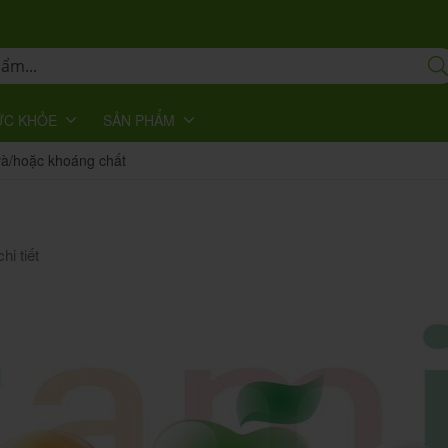
ỨC KHỎE
SẢN PHẨM
và/hoặc khoáng chất
hi tiết