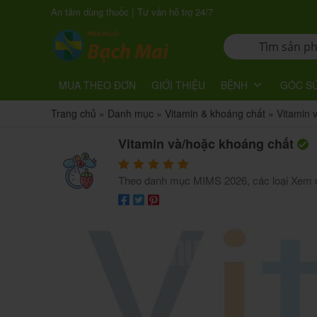
|
An tâm dùng thuốc
Tư vấn hỗ trợ 24/7
MUA THEO ĐƠN
GIỚI THIỆU
BỆNH
GÓC S
Trang chủ
»
Danh mục
»
Vitamin & khoáng chất
»
Vitamin 
Vitamin và/hoặc khoáng chất
Theo danh mục MIMS 2026, các loại
Xem c