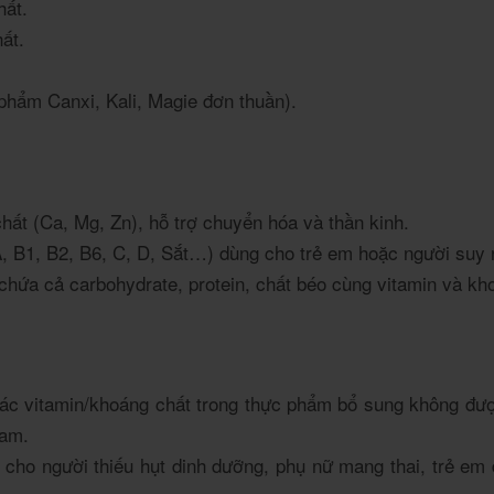
hất.
ất.
hẩm Canxi, Kali, Magie đơn thuần).
ất (Ca, Mg, Zn), hỗ trợ chuyển hóa và thần kinh.
, B1, B2, B6, C, D, Sắt…) dùng cho trẻ em hoặc người suy
ứa cả carbohydrate, protein, chất béo cùng vitamin và kh
 vitamin/khoáng chất trong thực phẩm bổ sung không được
Nam.
ho người thiếu hụt dinh dưỡng, phụ nữ mang thai, trẻ em 