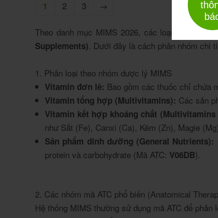
thô
2
3
→
1
bá
Theo danh mục MIMS 2026, các loại
Vitamin v
. Dưới đây là cách phân nhóm chi ti
Supplements)
1. Phân loại theo nhóm dược lý MIMS
Bao gồm các thuốc chỉ chứa một
Vitamin đơn lẻ:
Các sản phẩ
Vitamin tổng hợp (Multivitamins):
Vitamin kết hợp khoáng chất (Multivitamins 
như Sắt (Fe), Canxi (Ca), Kẽm (Zn), Magie (Mg
Sản phẩm dinh dưỡng (General Nutrients):
protein và carbohydrate (Mã ATC:
).
V06DB
2. Các nhóm mã ATC phổ biến (Anatomical Therap
Hệ thống MIMS thường sử dụng mã ATC để phân loạ