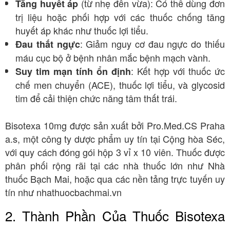
(từ nhẹ đến vừa): Có thể dùng đơn
Tăng huyết áp
trị liệu hoặc phối hợp với các thuốc chống tăng
huyết áp khác như thuốc lợi tiểu.
: Giảm nguy cơ đau ngực do thiếu
Đau thắt ngực
máu cục bộ ở bệnh nhân mắc bệnh mạch vành.
: Kết hợp với thuốc ức
Suy tim mạn tính ổn định
chế men chuyển (ACE), thuốc lợi tiểu, và glycosid
tim để cải thiện chức năng tâm thất trái.
Bisotexa 10mg được sản xuất bởi Pro.Med.CS Praha
a.s, một công ty dược phẩm uy tín tại Cộng hòa Séc,
với quy cách đóng gói hộp 3 vỉ x 10 viên. Thuốc được
phân phối rộng rãi tại các nhà thuốc lớn như Nhà
thuốc Bạch Mai, hoặc qua các nền tảng trực tuyến uy
tín như nhathuocbachmai.vn
2. Thành Phần Của Thuốc Bisotexa