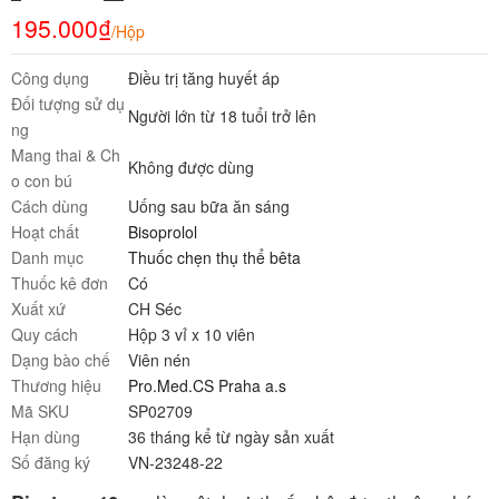
195.000
₫
/Hộp
Công dụng
Điều trị tăng huyết áp
Đối tượng sử dụ
Người lớn từ 18 tuổi trở lên
ng
Mang thai & Ch
Không được dùng
o con bú
Cách dùng
Uống sau bữa ăn sáng
Hoạt chất
Bisoprolol
Danh mục
Thuốc chẹn thụ thể bêta
Thuốc kê đơn
Có
Xuất xứ
CH Séc
Quy cách
Hộp 3 vỉ x 10 viên
Dạng bào chế
Viên nén
Thương hiệu
Pro.Med.CS Praha a.s
Mã SKU
SP02709
Hạn dùng
36 tháng kể từ ngày sản xuất
Số đăng ký
VN-23248-22