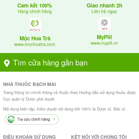
Giao nhanh 2h
Cam kết 100%
Liên hệ ngay
Hàng chính hãng
Lưu Ý Khi Sử Dụng
: Ngừng Bisotexa
Không ngừng thuốc đột ngột
MyPill
Mộc Hoa Trà
đột ngột có thể gây đau ngực nặng hoặc nhồi máu
www.mypill.vn
www.mochoatra.com
cơ tim ở bệnh nhân bệnh mạch vành. Giảm liều
dần trong 1–2 tuần theo chỉ định bác sĩ.
Tìm cửa hàng gần bạn
: Kiểm tra nhịp tim, huyết
Theo dõi thường xuyên
áp, và các dấu hiệu suy tim trong suốt quá trình
điều trị.
NHÀ THUỐC BẠCH MAI
: Uống ngay khi nhớ ra, nhưng nếu gần
Quên liều
Trang thông tin chính thống về thuốc theo Hướng dẫn sử dụng thuốc được
với liều tiếp theo, bỏ qua liều quên và tiếp tục lịch
Cục quản lý Dược phê duyệt.
dùng bình thường. Không dùng liều gấp đôi.
Nội dung biên tập, kiểm duyệt nội dung bởi 100% là Dược sĩ, Bác sĩ.
5. Chống Chỉ Định
ĐIỀU KHOẢN SỬ DỤNG
KẾT NỐI VỚI CHÚNG TÔI