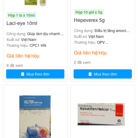
Đố
Liều
Hộp 10 gói x 5g
Chỉ đị
i t
khở
Liều duy
Hộp 1 lọ x 10ml
Ghi chú
Hepeverex 5g
Laci-eye 10ml
nh
ượ
i đầ
trì
Công dụng:
Điều trị tăng amoniac
ng
u
Công dụng:
Giúp làm dịu nhanh
máu
Xuất xứ:
Việt Nam
các cảm giác khô mắt
Xuất xứ:
Việt Nam
Thương hiệu:
OPV
N
Thương hiệu:
CPC1 HN
Pharmaceuticals
Giá liên hệ
g
5
/Hộp
Giá liên hệ
/Hộp
Tăng
ư
m
Có thể tăng đến
2 đã xem
10mg/n
9 đã xem
huyế
ờ
g/
20mg/ngày nếu
gày
Mua theo đơn
Mua theo đơn
i l
ng
cần
t áp
ớ
ày
n
N
g
5
Đau t
ư
m
10mg/n
Theo dõi đáp ứn
hắt n
ờ
g/
gày
g lâm sàng