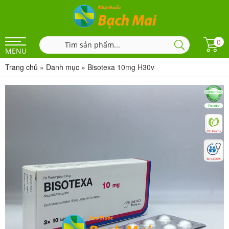
0
MENU
Trang chủ
»
Danh mục
»
Bisotexa 10mg H30v