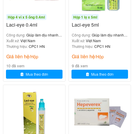
: Liều tối đa không
20ml/phút) hoặc suy gan nặng
vượt quá 10mg/ngày.
Hộp 4 vỉ x 5 ống 0.4ml
Hộp 1 lọ x 5ml
: Không cần
Suy thận/gan nhẹ đến trung bình
Laci-eye 0.4ml
Laci-eye 5ml
điều chỉnh liều.
Công dụng:
Giúp làm dịu nhanh
Công dụng:
Giúp làm dịu nhanh
các cảm giác khô mắt, cay, ngứa
Xuất xứ:
Việt Nam
các cảm giác khô mắt
Xuất xứ:
Việt Nam
Người Cao Tuổi
Thương hiệu:
CPC1 HN
Thương hiệu:
CPC1 HN
Giá liên hệ
Giá liên hệ
Không cần điều chỉnh liều, trừ khi có rối loạn chức
/Hộp
/Hộp
năng gan hoặc thận đáng kể.
10 đã xem
9 đã xem
Mua theo đơn
Mua theo đơn
Trẻ Em
Không khuyến cáo sử dụng Bisotexa 10mg cho trẻ
em do thiếu dữ liệu an toàn.
Bảng: Liều dùng Bisotexa 10mg cho các chỉ định
khác nhau