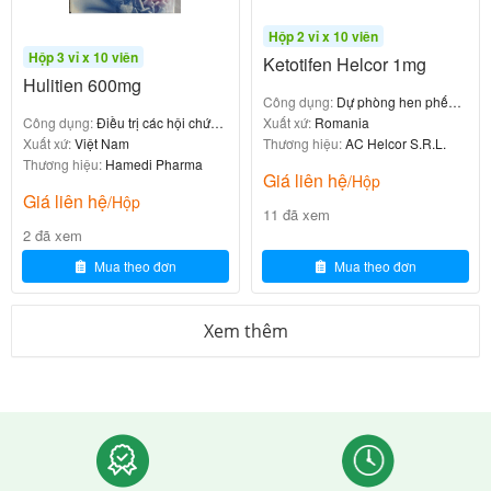
i l
ng
gực
ớ
ày
Hộp 2 vỉ x 10 viên
n
Hộp 3 vỉ x 10 viên
Ketotifen Helcor 1mg
Hulitien 600mg
N
Công dụng:
Dự phòng hen phế
1,
quản
Xuất xứ:
Romania
Công dụng:
Điều trị các hội chứng
g
25
Tăng d
Thương hiệu:
AC Helcor S.R.L.
thoái hóa não
Xuất xứ:
Việt Nam
Suy t
ư
Tăng liều mỗi 1-
Thương hiệu:
Hamedi Pharma
m
ần đến
Giá liên hệ
/Hộp
im m
ờ
4 tuần, phối hợp
g/
10mg/n
Giá liên hệ
/Hộp
i l
với thuốc khác
ạn
11 đã xem
ng
gày
2 đã xem
ớ
ày
Mua theo đơn
Mua theo đơn
n
N
2,
Xem thêm
g
Suy t
5
ư
Tối đa
hận/
m
Theo dõi chặt c
ờ
10mg/n
g/
hẽ
hep
i l
gày
ng
nặng
ớ
ày
n