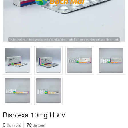
Bisotexa 10mg H30v
0
73
đánh giá
đã xem