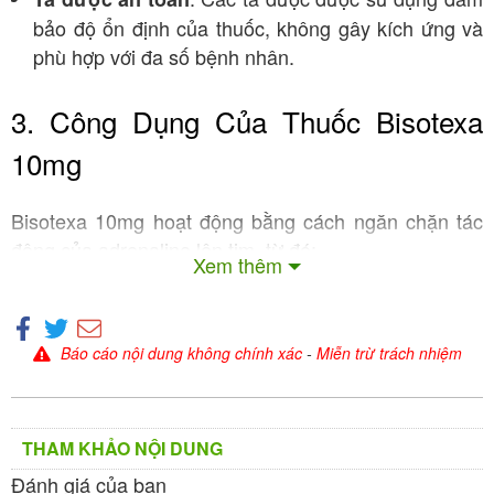
bảo độ ổn định của thuốc, không gây kích ứng và
phù hợp với đa số bệnh nhân.
3. Công Dụng Của Thuốc Bisotexa
10mg
Bisotexa 10mg hoạt động bằng cách ngăn chặn tác
động của adrenaline lên tim, từ đó:
Xem thêm
: Giúp tim đập chậm hơn, giảm áp
Giảm nhịp tim
lực lên cơ tim, đặc biệt hiệu quả trong điều trị loạn
nhịp nhanh.
Báo cáo nội dung không chính xác
-
Miễn trừ trách nhiệm
: Giảm trương lực giao cảm, giúp kiểm
Hạ huyết áp
soát huyết áp ở bệnh nhân tăng huyết áp.
: Hỗ trợ điều trị đau
Giảm nhu cầu oxy của tim
THAM KHẢO NỘI DUNG
thắt ngực bằng cách giảm tải công việc của tim,
Đánh giá của bạn