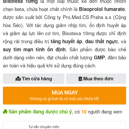
là một loại thuốc kê đơn thuộc nhóm
Bisotexa 10mg
chẹn beta, chứa hoạt chất chính là
,
Bisoprolol fumarate
được sản xuất bởi Công ty Pro.Med.CS Praha a.s (Cộng
hòa Séc). Với tác dụng giảm nhịp tim, ổn định huyết áp
và giảm áp lực lên cơ tim, Bisotexa 10mg được chỉ định
rộng rãi trong điều trị
,
, và
tăng huyết áp
đau thắt ngực
. Sản phẩm được bào chế
suy tim mạn tính ổn định
dưới dạng viên nén, đạt chuẩn chất lượng
, đảm bảo
GMP
an toàn và hiệu quả khi sử dụng đúng cách.
Tìm cửa hàng
Mua theo đơn
MUA NGAY
Không có gì hơn là có một sức khỏe tốt
, có
người đang xem
Sản phẩm đang được chú ý
10
Tư vấn chuyên môn