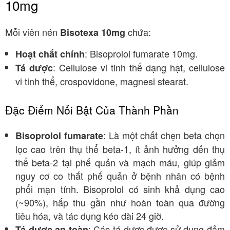
10mg
Mỗi viên nén
chứa:
Bisotexa 10mg
: Bisoprolol fumarate 10mg.
Hoạt chất chính
: Cellulose vi tinh thể dạng hạt, cellulose
Tá dược
vi tinh thể, crospovidone, magnesi stearat.
Đặc Điểm Nổi Bật Của Thành Phần
: Là một chất chẹn beta chọn
Bisoprolol fumarate
lọc cao trên thụ thể beta-1, ít ảnh hưởng đến thụ
thể beta-2 tại phế quản và mạch máu, giúp giảm
nguy cơ co thắt phế quản ở bệnh nhân có bệnh
phổi mạn tính. Bisoprolol có sinh khả dụng cao
(~90%), hấp thu gần như hoàn toàn qua đường
tiêu hóa, và tác dụng kéo dài 24 giờ.
: Các tá dược được sử dụng đảm
Tá dược an toàn