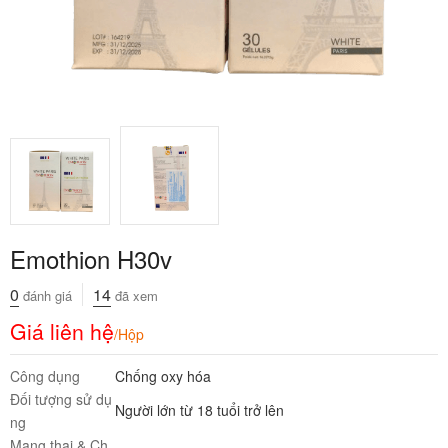
Emothion H30v
0
14
đánh giá
đã xem
Giá liên hệ
/Hộp
Công dụng
Chống oxy hóa
Đối tượng sử dụ
Người lớn từ 18 tuổi trở lên
ng
Mang thai & Ch