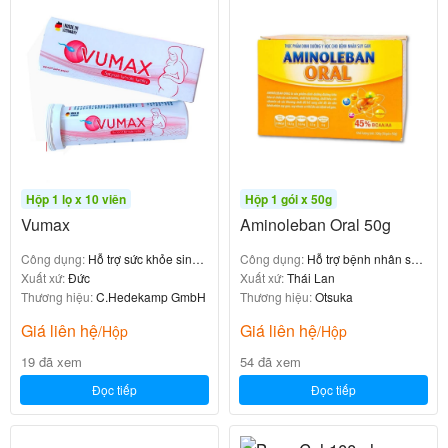
Trung hòa các gốc tự do
Bảo vệ tế bào khỏi tổn thương do stress oxy hóa
Làm chậm quá trình lão hóa tự nhiên
3. Hỗ trợ chức năng gan và giải độc
Glutathione là một trong những chất giải độc quan
Hộp 1 lọ x 10 viên
Hộp 1 gói x 50g
trọng nhất của gan. Emothion giúp hỗ trợ:
Vumax
Aminoleban Oral 50g
Quá trình giải độc tự nhiên của cơ thể
Công dụng:
Hỗ trợ sức khỏe sinh
Công dụng:
Hỗ trợ bệnh nhân suy
Bảo vệ tế bào gan khỏi tổn thương
sản của phụ nữ
Xuất xứ:
Đức
gan
Xuất xứ:
Thái Lan
Phục hồi chức năng gan
Thương hiệu:
C.Hedekamp GmbH
Thương hiệu:
Otsuka
Giá liên hệ
Giá liên hệ
/Hộp
/Hộp
4. Tăng cường miễn dịch
19 đã xem
54 đã xem
Đọc tiếp
Đọc tiếp
Glutathione hỗ trợ hệ thống miễn dịch hoạt động hiệu
quả hơn, giúp cơ thể: