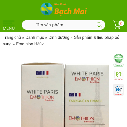
0
MENU
Trang chủ
»
Danh mục
»
Dinh dưỡng
»
Sản phẩm & liệu pháp bổ
sung
»
Emothion H30v