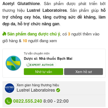
. Sản phẩm được phát triển bởi
Acetyl Glutathione
thương hiệu
. Sản phẩm giúp
Lustrel Laboratoires
hỗ
trợ chống oxy hóa, tăng cường sức đề kháng, làm
.
đẹp da, hỗ trợ chức năng gan
, có
người thêm vào
Sản phẩm đang được chú ý
3
giỏ hàng &
người đang xem
10
Tư vấn chuyên môn
Dược sĩ: Nhà thuốc Bạch Mai
EXPERT AUTHOR
80
Nhờ tư vấn
Xem hồ sơ
Xem gian hàng thương hiệu
Lustrel Laboratoires
0822.555.240
8:00 - 22:00