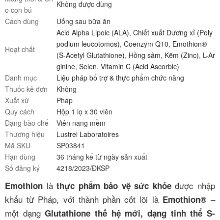
Không được dùng
o con bú
Cách dùng
Uống sau bữa ăn
Acid Alpha Lipoic (ALA)
,
Chiết xuất Dương xỉ (Poly
podium leucotomos)
,
Coenzym Q10
,
Emothion®
Hoạt chất
(S-Acetyl Glutathione)
,
Hồng sâm
,
Kẽm (Zinc)
,
L-Ar
ginine
,
Selen
,
Vitamin C (Acid Ascorbic)
Danh mục
Liệu pháp bổ trợ & thực phẩm chức năng
Thuốc kê đơn
Không
Xuất xứ
Pháp
Quy cách
Hộp 1 lọ x 30 viên
Dạng bào chế
Viên nang mềm
Thương hiệu
Lustrel Laboratoires
Mã SKU
SP03841
Hạn dùng
36 tháng kể từ ngày sản xuất
Số đăng ký
4218/2023/ĐKSP
là
được nhập
Emothion
thực phẩm bảo vệ sức khỏe
khẩu từ Pháp, với thành phần cốt lõi là
–
Emothion®
một dạng
Glutathione thế hệ mới, dạng tinh thể S-