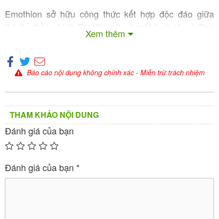
Emothion sở hữu công thức kết hợp độc đáo giữa
thành phần chính Emothion® và một loạt các dưỡng
Xem thêm
chất hỗ trợ, được xây dựng để mang lại hiệu quả hiệp
đồng tối ưu. Theo công bố của các nhà thuốc uy tín
,
thành phần trong 3 viên nang Emothion gồm có:
Báo cáo nội dung không chính xác
-
Miễn trừ trách nhiệm
Hàm lượ
Thành phần
ng (tron
Vai trò chính
g 3 viên)
THAM KHẢO NỘI DUNG
Đánh giá của bạn
Emothion® (S-A
Hoạt chất cốt lõi,
600 mg
chống oxy hóa t
cetyl Glutathion
hế hệ mới
e)
Đánh giá của bạn
*
Collagen thủy p
Tăng độ đàn hồi,
300 mg
săn chắc da
hân
Tăng tuần hoàn,