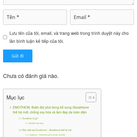
L-Arginine HCl
300 mg
hỗ trợ sản sinh c
ollagen
Chiết xuất Dươn
Chống oxy hóa t
Lưu tên của tôi, email, và trang web trong trình duyệt này cho
150 mg
ự nhiên, bảo vệ
g xỉ (Polypodiu
lần bình luận kế tiếp của tôi.
da khỏi tia UV
m Leucotomos)
Chống oxy hóa,
Vitamin C
120 mg
tổng hợp collage
n, tăng hấp thu
Chưa có đánh giá nào.
Chống oxy hóa,
Coenzym Q10
75 mg
bảo vệ tế bào, n
Mục lục
ăng lượng
EMOTHION: Bước đột phá trong bổ sung Glutathione
Chống oxy hóa
thế hệ mới, chống oxy hóa và làm đẹp da toàn diện
Acid Alpha Lipo
60 mg
mạnh, tái tạo glu
Emothion là gì?
ic (ALA)
Đặc điểm nhận dạng
tathione
Bản chất của Emothion® – Glutathione thế hệ mới
Glutathione – “Chất chống oxy hóa chủ lực” của cơ thể