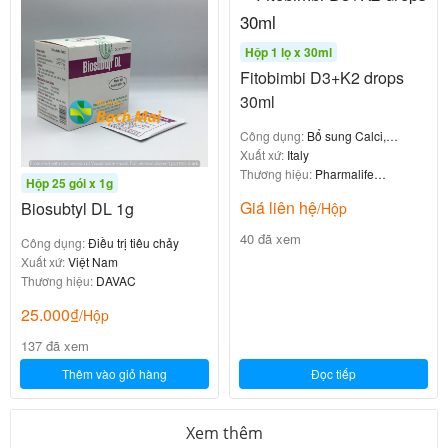
Itsup 100
Hộp 1 lọ x 30ml
0
₫
Fitobimbi D3+K2 drops
30ml
Công dụng:
Bổ sung Calci,
Vitamin D
Xuất xứ:
Italy
Thương hiệu:
Pharmalife
Emothion mang lại nhiều lợi ích cho sức khỏe và sắc
Hộp 25 gói x 1g
Research
đẹp, được chứng nhận bởi Cục An toàn Thực phẩm –
Giá liên hệ
Biosubtyl DL 1g
/Hộp
Bộ Y tế:
40 đã xem
Công dụng:
Điều trị tiêu chảy
Xuất xứ:
Việt Nam
1. Hỗ trợ chống oxy hóa mạnh mẽ
Thương hiệu:
DAVAC
25.000
₫
/Hộp
Emothion giúp
, bảo vệ
chống lại quá trình oxy hóa
137 đã xem
tế bào cơ thể khỏi tác hại của các gốc tự do
. Đây là
cơ chế nền tảng giúp làm chậm lão hóa và ngăn
Thêm vào giỏ hàng
Đọc tiếp
ngừa nhiều bệnh lý mạn tính.
Xem thêm
2. Hỗ trợ tăng cường sức đề kháng, nâng