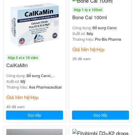
Tăng cường sức đề kháng
Hộp 1 lọ x 100ml
Phòng ngừa các bệnh nhiễm trùng
Bone Cal 100ml
Hỗ trợ phục hồi sau bệnh
Công dụng:
Bổ sung Canxi
Xuất xứ:
Italy
5. Làm đẹp da
Thương hiệu:
Pro-Bio Pharma
Giá liên hệ
/Hộp
Nhờ khả năng chống oxy hóa và điều hòa sắc tố
,
Hộp 3 vỉ x 10 viên
35 đã xem
Emothion giúp:
CalKaMin
Làm sáng da, giảm thâm nám
Công dụng:
Bổ sung Canxi,
Tăng cường sản sinh collagen (nhờ phối hợp với
vitamin D3, K2 và magie
Xuất xứ:
Mỹ
Thương hiệu:
Ava Pharmaceutical
các thành phần khác trong công thức)
Bảo vệ da khỏi tác hại của tia UV
Giá liên hệ
/Hộp
40 đã xem
Đọc tiếp
Đọc tiếp
Công dụng của Emothion