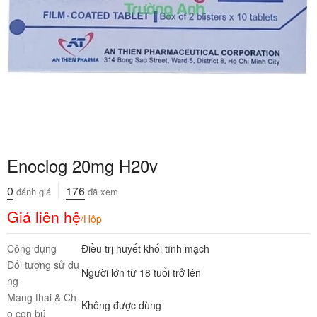
Enoclog 20mg H20v
0
176
đánh giá
đã xem
Giá liên hệ
/Hộp
Công dụng
Điều trị huyết khối tĩnh mạch
Đối tượng sử dụ
Người lớn từ 18 tuổi trở lên
ng
Mang thai & Ch
Không được dùng
o con bú