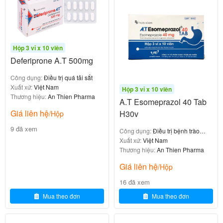
Liều thông thường: 20mg, uống 1 lần/ngày,
cùng với bữa ăn.
Ở bệnh nhân suy thận trung bình (Clcr 30-50
ml/phút): Có thể giảm liều xuống 15mg/ngày,
Hộp 3 vỉ x 10 viên
theo chỉ định của bác sĩ.
Deferiprone A.T 500mg
:
Phòng ngừa DVT sau phẫu thuật chỉnh hình
Công dụng:
Điều trị quá tải sắt
Liều thông thường: 10mg hoặc 15mg, uống 1
Xuất xứ:
Việt Nam
Hộp 3 vỉ x 10 viên
Thương hiệu:
An Thien Pharma
lần/ngày, nhưng trong một số trường hợp bác
A.T Esomeprazol 40 Tab
sĩ có thể chỉ định liều 20mg tùy thuộc vào
Giá liên hệ
H30v
/Hộp
tình trạng bệnh nhân.
9 đã xem
Công dụng:
Điều trị bệnh trào
Thời gian điều trị: Thường kéo dài từ 2-5
ngược dạ dày - thực quản
Xuất xứ:
Việt Nam
tuần, tùy thuộc vào loại phẫu thuật.
Thương hiệu:
An Thien Pharma
Giá liên hệ
/Hộp
Cách dùng
16 đã xem
Mua theo đơn
Mua theo đơn
Uống thuốc với nước, tốt nhất là cùng bữa ăn để
tăng hấp thu.