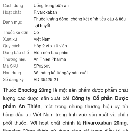
Cách dùng
Uống trong bữa ăn
Hoạt chất
Rivaroxaban
Thuốc kháng đông, chống kết dính tiểu cầu & tiêu
Danh mục
sợi huyết
Thuốc kê đơn
Có
Xuất xứ
Việt Nam
Quy cách
Hộp 2 vỉ x 10 viên
Dạng bào chế
Viên nén bao phim
Thương hiệu
An Thien Pharma
Mã SKU
SP02509
Hạn dùng
36 tháng kể từ ngày sản xuất
Số đăng ký
VD-35425-21
Thuốc
là một sản phẩm dược phẩm chất
Enoclog 20mg
lượng cao được sản xuất bởi
Công ty Cổ phần Dược
, một trong những thương hiệu uy tín
phẩm An Thiên
hàng đầu tại Việt Nam trong lĩnh vực sản xuất và phân
phối thuốc. Với hoạt chất chính là
,
Rivaroxaban 20mg
Enoclog 20mg được sử dụng rộng rãi trong điều trị và