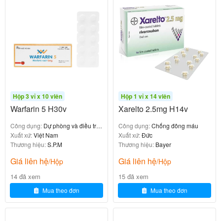
Nuốt nguyên viên thuốc, không nhai, bẻ, hoặc
nghiền viên thuốc.
Dùng thuốc đúng giờ mỗi ngày để đảm bảo hiệu
quả điều trị.
Lưu ý khi sử dụng
: Việc tăng hoặc giảm
Không tự ý điều chỉnh liều
Hộp 3 vỉ x 10 viên
Hộp 1 vỉ x 14 viên
Warfarin 5 H30v
Xarelto 2.5mg H14v
liều mà không có chỉ định của bác sĩ có thể làm
tăng nguy cơ chảy máu hoặc giảm hiệu quả điều
Công dụng:
Dự phòng và điều trị
Công dụng:
Chống đông máu
trị.
huyết khối tĩnh mạch
Xuất xứ:
Việt Nam
Xuất xứ:
Đức
Thương hiệu:
S.P.M
Thương hiệu:
Bayer
: Bệnh nhân cần được
Theo dõi thường xuyên
Giá liên hệ
Giá liên hệ
kiểm tra chức năng gan, thận và các dấu hiệu chảy
/Hộp
/Hộp
máu trong quá trình sử dụng thuốc.
14 đã xem
15 đã xem
: Để thuốc ở nơi khô ráo, nhiệt độ dưới
Bảo quản
Mua theo đơn
Mua theo đơn
30°C, tránh ánh sáng trực tiếp và xa tầm tay trẻ
em.