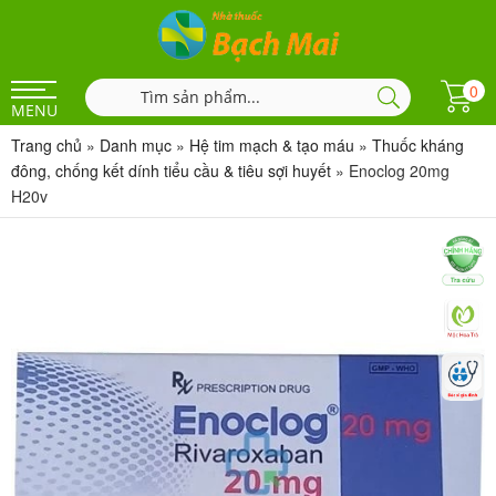
0
MENU
Trang chủ
»
Danh mục
»
Hệ tim mạch & tạo máu
»
Thuốc kháng
đông, chống kết dính tiểu cầu & tiêu sợi huyết
»
Enoclog 20mg
H20v