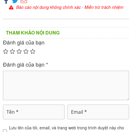
Báo cáo nội dung không chính xác
-
Miễn trừ trách nhiệm
Enoclog 20mg được sử dụng để điều trị các
trường hợp đã hình thành cục máu đông,
giúp ngăn ngừa sự phát triển thêm của huyết
THAM KHẢO NỘI DUNG
khối và giảm nguy cơ tái phát.
Thuốc cũng hỗ trợ phòng ngừa tái phát DVT
Đánh giá của bạn
và PE ở những bệnh nhân có nguy cơ cao.
Dự phòng đột quỵ và thuyên tắc mạch toàn
Đánh giá của bạn
*
:
thân
Chỉ định cho bệnh nhân bị rung nhĩ không do
bệnh lý van tim, có các yếu tố nguy cơ như
suy tim, tăng huyết áp, tuổi ≥ 75, đái tháo
đường, hoặc tiền sử đột quỵ/tắc mạch.
Giảm nguy cơ đột quỵ và các biến cố thuyên
tắc mạch toàn thân ở những đối tượng này.
:
Phòng ngừa huyết khối tĩnh mạch sâu (DVT)
Lưu tên của tôi, email, và trang web trong trình duyệt này cho