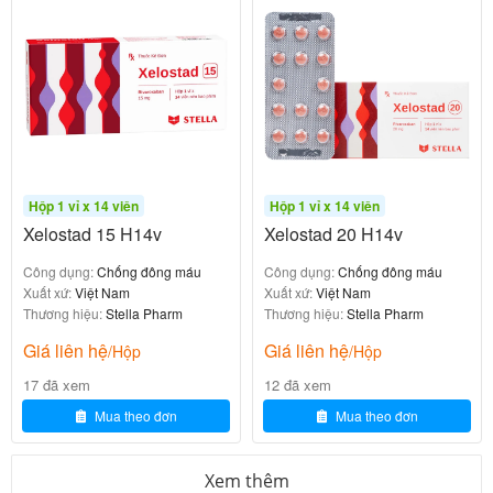
Chống chỉ định của Enoclog 20mg
Lepro Tablet 60mg H100v
700.000
₫
Hộp 1 vỉ x 14 viên
Hộp 1 vỉ x 14 viên
Xelostad 15 H14v
Xelostad 20 H14v
Công dụng:
Chống đông máu
Công dụng:
Chống đông máu
Xuất xứ:
Việt Nam
Xuất xứ:
Việt Nam
Thương hiệu:
Stella Pharm
Thương hiệu:
Stella Pharm
Enoclog 20mg không được sử dụng trong các trường
Giá liên hệ
Giá liên hệ
hợp sau:
/Hộp
/Hộp
17 đã xem
12 đã xem
: Bệnh nhân dị ứng với Rivaroxaban hoặc
Quá mẫn
Mua theo đơn
Mua theo đơn
bất kỳ thành phần nào của thuốc.
: Bao gồm chảy máu nội
Chảy máu nghiêm trọng
Xem thêm
sọ, xuất huyết tiêu hóa, hoặc các tình trạng chảy