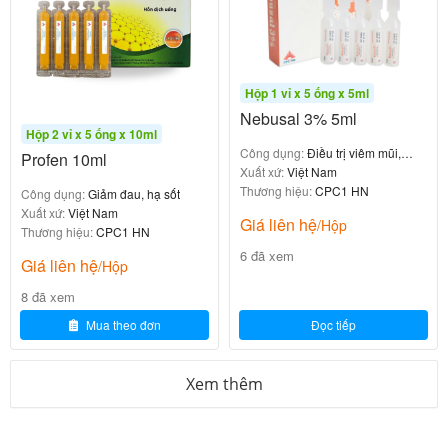
uẩ
vi
n.
n
ê
G
m
M
Hộp 1 vỉ x 5 ống x 5ml
tai
P.
Nebusal 3% 5ml
n
Hộp 2 vỉ x 5 ống x 10ml
g
Công dụng:
Điều trị viêm mũi,
Profen 10ml
viêm xoang, nghẹt mũi
Xuất xứ:
Việt Nam
o
Thương hiệu:
CPC1 HN
Công dụng:
Giảm đau, hạ sốt
ài.
Xuất xứ:
Việt Nam
Giá liên hệ
/Hộp
Thương hiệu:
CPC1 HN
Gi
6 đã xem
Giá liên hệ
/Hộp
á
S
8 đã xem
sả
ả
n
Mua theo đơn
Đọc tiếp
n
ph
p
ẩ
Xem thêm
h
m
ẩ
hợ
m