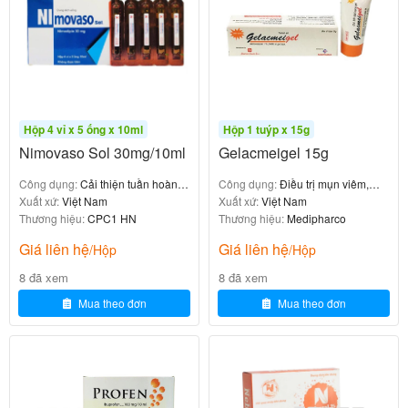
trị
m
iti
hà
vi
ch
c
ng
ê
ỉ
5
sả
m
d
m
n
tai
ù
l
xu
gi
n
Hộp 4 vỉ x 5 ống x 10ml
Hộp 1 tuýp x 15g
ất
Gi
ữ
g
Nimovaso Sol 30mg/10ml
Gelacmeigel 15g
tại
á:
a
,
ch
Vi
7
Công dụng:
Cải thiện tuần hoàn
Công dụng:
Điều trị mụn viêm,
vi
o
não
Xuất xứ:
Việt Nam
mụn mủ, mụn trứng cá đỏ
Xuất xứ:
Việt Nam
ệt
5.
ê
tr
Thương hiệu:
CPC1 HN
Thương hiệu:
Medipharco
N
Thuốc Fosmitic 5ml điều trị viêm t
0
m
ẻ
Giá liên hệ
Giá liên hệ
/Hộp
/Hộp
a
ai giữa
0
m
từ
m
8 đã xem
8 đã xem
0
à
2
th
Mua theo đơn
Mua theo đơn
đ/
n
tu
eo
h
g
ổi
tiê
ộ
n
tr
u
p
h
ở l
ch
ĩ,
ê