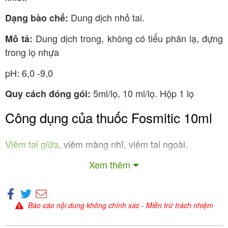
Dung dịch nhỏ tai.
Dạng bào chế:
Dung dịch trong, không có tiểu phân lạ, đựng
Mô tả:
trong lọ nhựa
pH: 6,0 -9,0
5ml/lọ, 10 ml/lọ. Hộp 1 lọ
Quy cách đóng gói:
Công dụng của thuốc Fosmitic 10ml
Viêm tai giữa
, viêm màng nhĩ, viêm tai ngoài.
Xem thêm
Chỉ định cho các trường hợp nhiễm khuẩn do các vi
khuẩn nhạy cảm với
fosfomycin, Staphylococcus,
Proteus, Pseudomonas aeruginosa.
Báo cáo nội dung không chính xác
-
Miễn trừ trách nhiệm
Cách dùng – liều dùng của thuốc