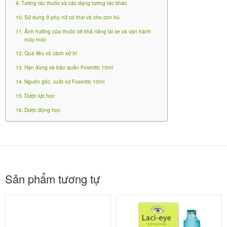
Tương tác thuốc và các dạng tương tác khác
(1) Nằm nghiêng về phía tai không đau, tai đau
Sử dụng ở phụ nữ có thai và cho con bú
hướng lên trên.
Ảnh hưởng của thuốc tới khả năng lái xe và vận hành
(2) Tháo nắp của lọ thuốc và nhỏ dung dịch thuốc
máy móc
vào tai. Tránh để đầu nắp tiếp xúc vào tai. Giữ
Quá liều và cách xử trí
nguyên vị trí nằm này trong khoảng 10 phút.
Hạn dùng và bảo quản Fosmitic 10ml
Nguồn gốc, xuất xứ Fosmitic 10ml
(3) Lau sạch phần dung dịch thuốc chảy ra ngoài
Dược lực học
bằng gạc sạch.
Dược động học
Tham khảo thêm thuốc điều trị
viêm tai giữa
khác
tại
Nhà thuốc Bạch Mai
:
C
N
S
Sản phẩm tương tự
ô
h
ả
Ư
n
ư
n
u
g
ợ
p
đi
Hình ảnh sản phẩm
d
c