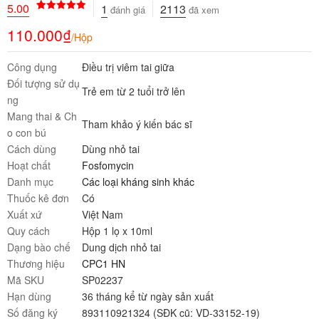
5.00
1
2113
đánh giá
đã xem
5.00
1
trên 5
dựa trên
110.000
₫
/Hộp
đánh giá
Công dụng
Điều trị viêm tai giữa
Đối tượng sử dụ
Trẻ em từ 2 tuổi trở lên
ng
Mang thai & Ch
Tham khảo ý kiến bác sĩ
o con bú
Cách dùng
Dùng nhỏ tai
Hoạt chất
Fosfomycin
Danh mục
Các loại kháng sinh khác
Thuốc kê đơn
Có
Xuất xứ
Việt Nam
Quy cách
Hộp 1 lọ x 10ml
Dạng bào chế
Dung dịch nhỏ tai
Thương hiệu
CPC1 HN
Mã SKU
SP02237
Hạn dùng
36 tháng kể từ ngày sản xuất
Số đăng ký
893110921324 (SĐK cũ: VD-33152-19)