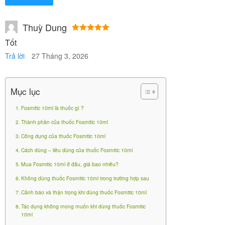
Lưu ý: Để đảm bảo chất lượng cho sản phẩm, không
dùng dao kéo cắt đầu lọ.
Thuỳ Dung
Không cắt đầu lọ bằng d
Được xếp
Tốt
hạng
5
5
ao kéo
sao
Trả lời
27 Tháng 3, 2026
Vặn nắp vào đến mức tối
đa để đầu kim đâm vào đ
Mục lục
ầu lọ tạo lỗ nhỏ giọt
Fosmitic 10ml là thuốc gì ?
Vặn nắp ra để tháo nắp,
Thành phần của thuốc Fosmitic 10ml
bóp nhẹ, nhỏ từng giọt v
Công dụng của thuốc Fosmitic 10ml
ào tai
Cách dùng – liều dùng của thuốc Fosmitic 10ml
Mua Fosmitic 10ml ở đâu, giá bao nhiêu?
Vặn chặt nắp sau mỗi lần
sử dụng
Không dùng thuốc Fosmitic 10ml trong trường hợp sau
Cảnh báo và thận trọng khi dùng thuốc Fosmitic 10ml
Tác dụng không mong muốn khi dùng thuốc Fosmitic
Cách nhỏ thuốc:
10ml