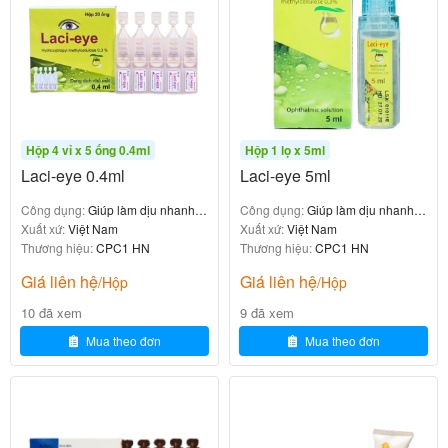
h
ể
ụ
đi
ẩ
m
n
ể
m
g
m
F
os
Hộp 4 vỉ x 5 ống 0.4ml
Hộp 1 lọ x 5ml
mi
Laci-eye 0.4ml
Laci-eye 5ml
tic
S
Công dụng:
Giúp làm dịu nhanh
Công dụng:
Giúp làm dịu nhanh
5
ản
các cảm giác khô mắt, cay, ngứa
Xuất xứ:
Việt Nam
các cảm giác khô mắt
Xuất xứ:
Việt Nam
ml
Thương hiệu:
CPC1 HN
Thương hiệu:
CPC1 HN
ph
là
Giá liên hệ
Giá liên hệ
ẩ
/Hộp
/Hộp
th
S
m
10 đã xem
9 đã xem
u
ả
gi
Mua theo đơn
Mua theo đơn
ốc
n
F
á
đi
p
o
hợ
ề
h
s
p l
u
ẩ
m
ý,