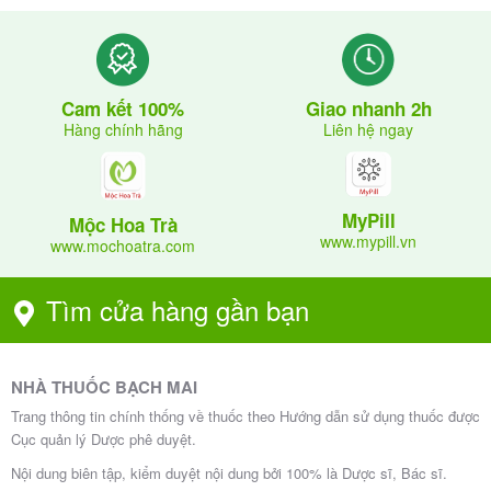
p l
d
ý,
ù
hà
n
ng
g
Giao nhanh 2h
Cam kết 100%
Gi
sả
Liên hệ ngay
Hàng chính hãng
ch
á:
n
o
…
xu
tr
đ/
ất
MyPill
ẻ
Mộc Hoa Trà
h
tạ
www.mypill.vn
www.mochoatra.com
e
ộ
i t
m
p
he
Tìm cửa hàng gần bạn
từ
o t
1
iê
2
u
NHÀ THUỐC BẠCH MAI
tu
ch
Trang thông tin chính thống về thuốc theo Hướng dẫn sử dụng thuốc được
ổi
uẩ
Cục quản lý Dược phê duyệt.
tr
n
Nội dung biên tập, kiểm duyệt nội dung bởi 100% là Dược sĩ, Bác sĩ.
ở l