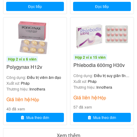
hợp sau:
Đọc tiếp
Đọc tiếp
Dị ứng với canxi, vitamin D, dầu đậu nành hoặc bất
kỳ thành phần nào của thuốc
.
Tăng canxi huyết (nồng độ canxi trong máu cao)
.
Tăng canxi niệu (nồng độ canxi trong nước tiểu
cao)
.
Hộp 2 vỉ x 15 viên
Sỏi thận do canxi hoặc lắng đọng canxi ở thận
.
Hộp 2 vỉ x 6 viên
Phlebodia 600mg H30v
Polygynax H12v
Suy thận nặng
.
Nằm bất động lâu ngày kéo dài, đặc biệt khi kèm
Công dụng:
Điều trị suy giãn tĩnh
Công dụng:
Điều trị viêm âm đạo
mạch
Xuất xứ:
Pháp
theo tăng canxi huyết/niệu
.
Xuất xứ:
Pháp
Thương hiệu:
Innothera
Thương hiệu:
Innothera
Tăng vitamin D máu
.
Giá liên hệ
/Hộp
Giá liên hệ
/Hộp
7. Tác dụng phụ có thể gặp
57 đã xem
43 đã xem
Mua theo đơn
Mua theo đơn
Thuốc Ideos 500mg/400IU nhìn chung được dung
nạp tốt, tuy nhiên vẫn có thể gây ra một số tác dụng
Xem thêm