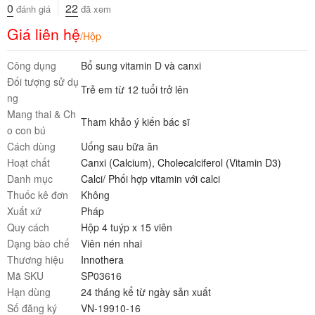
0
22
đánh giá
đã xem
Giá liên hệ
/Hộp
Công dụng
Bổ sung vitamin D và canxi
Đối tượng sử dụ
Trẻ em từ 12 tuổi trở lên
ng
Mang thai & Ch
Tham khảo ý kiến bác sĩ
o con bú
Cách dùng
Uống sau bữa ăn
Hoạt chất
Canxi (Calcium)
,
Cholecalciferol (Vitamin D3)
Danh mục
Calci/ Phối hợp vitamin với calci
Thuốc kê đơn
Không
Xuất xứ
Pháp
Quy cách
Hộp 4 tuýp x 15 viên
Dạng bào chế
Viên nén nhai
Thương hiệu
Innothera
Mã SKU
SP03616
Hạn dùng
24 tháng kể từ ngày sản xuất
Số đăng ký
VN-19910-16