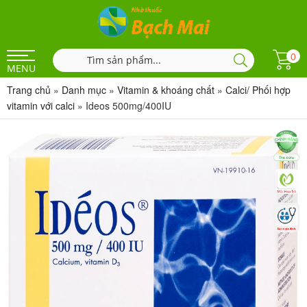
0
MENU
Trang chủ
»
Danh mục
»
Vitamin & khoáng chất
»
Calci/ Phối hợp
vitamin với calci
»
Ideos 500mg/400IU