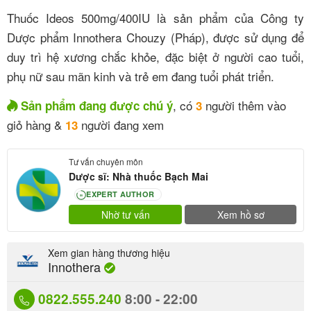
Thuốc Ideos 500mg/400IU là sản phẩm của Công ty
Dược phẩm Innothera Chouzy (Pháp), được sử dụng để
duy trì hệ xương chắc khỏe, đặc biệt ở người cao tuổi,
phụ nữ sau mãn kinh và trẻ em đang tuổi phát triển.
, có
người thêm vào
Sản phẩm đang được chú ý
3
giỏ hàng &
người đang xem
13
Tư vấn chuyên môn
Dược sĩ: Nhà thuốc Bạch Mai
EXPERT AUTHOR
80
Nhờ tư vấn
Xem hồ sơ
Xem gian hàng thương hiệu
Innothera
0822.555.240
8:00 - 22:00