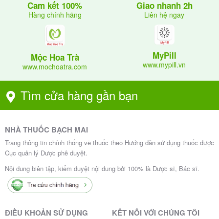
Giao nhanh 2h
Cam kết 100%
(thường 0.5 – 1.5mg/ngày).
Liên hệ ngay
Hàng chính hãng
Viêm khớp dạng thấp: 0.5 – 2mg/ngày.
Hen phế quản hoặc dị ứng nặng: Liều cao hơn ban
đầu, sau giảm nhanh.
MyPill
Mộc Hoa Trà
www.mypill.vn
www.mochoatra.com
0.0175 – 0.25mg/kg/ngày, chia liều.
Trẻ em:
Tìm cửa hàng gần bạn
Cách dùng:
Uống với nước, có thể cùng thức ăn để giảm kích
ứng dạ dày.
NHÀ THUỐC BẠCH MAI
Dùng liều cao ngắn ngày hoặc liều thấp dài ngày
Trang thông tin chính thống về thuốc theo Hướng dẫn sử dụng thuốc được
Cục quản lý Dược phê duyệt.
theo phác đồ.
Giảm liều dần khi ngừng (tapering) để tránh hội
Nội dung biên tập, kiểm duyệt nội dung bởi 100% là Dược sĩ, Bác sĩ.
chứng cai corticosteroid.
(vài ngày đến vài tuần) thường an
Điều trị ngắn hạn
ĐIỀU KHOẢN SỬ DỤNG
KẾT NỐI VỚI CHÚNG TÔI