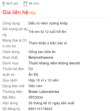
0
77
đánh giá
đã xem
Giá liên hệ
/Hộp
Công dụng
Điều trị viêm xương khớp
Đối tượng sử dụ
Trẻ em từ 12 tuổi trở lên
ng
Mang thai & Ch
Tham khảo ý kiến bác sĩ
o con bú
Cách dùng
Uống sau bữa ăn
Hoạt chất
Betamethasone
Danh mục
Thuốc kháng viêm không steroid
Thuốc kê đơn
Có
Xuất xứ
Ấn Độ
Quy cách
Hộp 10 vỉ x 10 viên
Dạng bào chế
Viên nén
Thương hiệu
Brawn Laboratories
Mã SKU
SP03534
Hạn dùng
36 tháng kể từ ngày sản xuất
Số đăng ký
890110174623