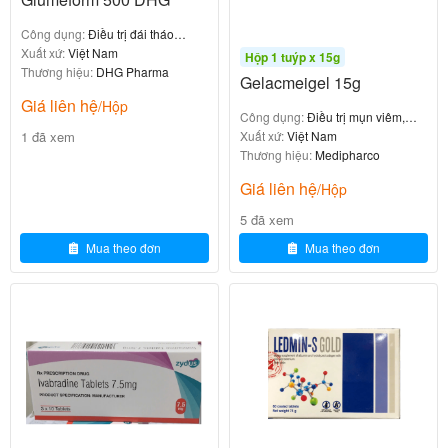
Giảm nhanh sưng, đau, đỏ, nóng.
Công dụng:
Điều trị đái tháo
Ức chế phản ứng viêm và dị ứng mạnh.
đường týp 2
Xuất xứ:
Việt Nam
Hộp 1 tuýp x 15g
Ít giữ nước hơn một số steroid khác, phù hợp bệnh
Thương hiệu:
DHG Pharma
Gelacmeigel 15g
nhân tăng huyết áp.
Giá liên hệ
/Hộp
Công dụng:
Điều trị mụn viêm,
1 đã xem
mụn mủ, mụn trứng cá đỏ
Xuất xứ:
Việt Nam
3. Cơ chế tác dụng của Betamethasone
Thương hiệu:
Medipharco
trong Metasone
Giá liên hệ
/Hộp
5 đã xem
Betamethasone là glucocorticoid tổng hợp, hoạt động
Mua theo đơn
Mua theo đơn
qua:
: Ức chế phospholipase A2 → giảm
Kháng viêm
prostaglandin, leukotriene (các chất trung gian
viêm).
: Giảm giải phóng histamine và các
Kháng dị ứng
chất trung gian từ tế bào mast.
: Giảm hoạt động lympho T, B,
Ức chế miễn dịch