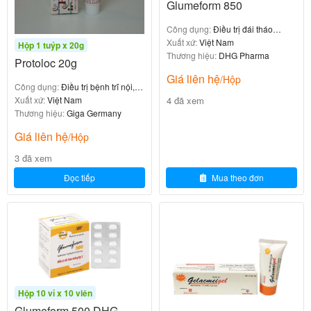
Glumeform 850
nến.
: Hen phế quản, viêm mũi
Bệnh dị ứng và hô hấp
Công dụng:
Điều trị đái tháo
đường tuýp 2
Xuất xứ:
Việt Nam
dị ứng, phản vệ nặng, viêm phế quản dị ứng.
Hộp 1 tuýp x 20g
Thương hiệu:
DHG Pharma
: Viêm da dị ứng, chàm, vảy nến
Protoloc 20g
Bệnh da liễu
Giá liên hệ
/Hộp
nặng, viêm da cơ địa.
Công dụng:
Điều trị bệnh trĩ nội, trĩ
: Lupus ban đỏ hệ thống, viêm da
Bệnh tự miễn
4 đã xem
ngoại
Xuất xứ:
Việt Nam
Thương hiệu:
Giga Germany
cơ, xơ cứng bì.
: Suy vỏ thượng thận.
Giá liên hệ
Bệnh nội tiết
/Hộp
: Viêm loét đại tràng, bệnh
Các trường hợp khác
3 đã xem
Crohn, một số ung thư (hỗ trợ), ức chế miễn dịch
Đọc tiếp
Mua theo đơn
sau ghép.
Thuốc đặc biệt hiệu quả trong các đợt cấp của bệnh
mạn tính hoặc tình trạng viêm nặng cần kiểm soát
nhanh.
Lợi ích nổi bật:
Hộp 10 vỉ x 10 viên
Glumeform 500 DHG