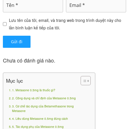
chứa
–
Metasone 0.5mg
Betamethasone 0.5mg
một corticosteroid mạnh, có tác dụng kháng viêm
Lưu tên của tôi, email, và trang web trong trình duyệt này cho
mạnh mẽ, ít gây giữ nước và muối natri hơn một số
lần bình luận kế tiếp của tôi.
glucocorticoid khác. Thuốc thuộc nhóm thuốc kê đơn,
dạng viên nén dễ sử dụng.
Metformin 500 H60v
Chưa có đánh giá nào.
0
₫
Mục lục
Đặc điểm sản phẩm:
1. Metasone 0.5mg là thuốc gì?
Hàm lượng: Betamethasone 0.5mg/viên.
2. Công dụng và chỉ định của Metasone 0.5mg
Dạng bào chế: Viên nén (thường màu trắng hoặc
3. Cơ chế tác dụng của Betamethasone trong
có bao phim).
Metasone
Quy cách: Hộp 10 vỉ x 10 viên (hoặc tùy nhà sản
4. Liều dùng Metasone 0.5mg đúng cách
xuất).
5. Tác dụng phụ của Metasone 0.5mg