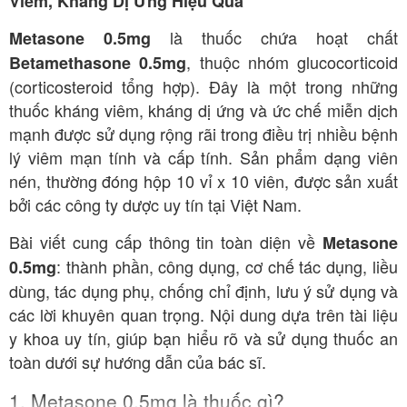
Viêm, Kháng Dị Ứng Hiệu Quả
là thuốc chứa hoạt chất
Metasone 0.5mg
, thuộc nhóm glucocorticoid
Betamethasone 0.5mg
(corticosteroid tổng hợp). Đây là một trong những
thuốc kháng viêm, kháng dị ứng và ức chế miễn dịch
mạnh được sử dụng rộng rãi trong điều trị nhiều bệnh
lý viêm mạn tính và cấp tính. Sản phẩm dạng viên
nén, thường đóng hộp 10 vỉ x 10 viên, được sản xuất
bởi các công ty dược uy tín tại Việt Nam.
Bài viết cung cấp thông tin toàn diện về
Metasone
: thành phần, công dụng, cơ chế tác dụng, liều
0.5mg
dùng, tác dụng phụ, chống chỉ định, lưu ý sử dụng và
các lời khuyên quan trọng. Nội dung dựa trên tài liệu
y khoa uy tín, giúp bạn hiểu rõ và sử dụng thuốc an
toàn dưới sự hướng dẫn của bác sĩ.
1. Metasone 0.5mg là thuốc gì?