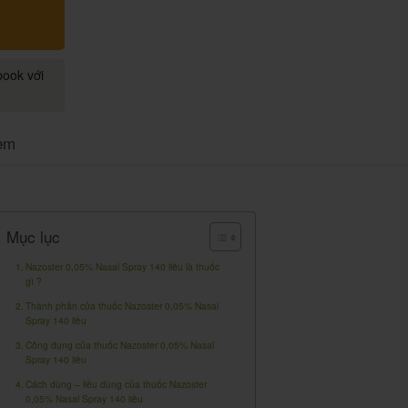
book với
em
Mục lục
Nazoster 0,05% Nasal Spray 140 liều là thuốc
gì ?
Thành phần của thuốc Nazoster 0,05% Nasal
Spray 140 liều
Công dụng của thuốc Nazoster 0,05% Nasal
Spray 140 liều
Cách dùng – liều dùng của thuốc Nazoster
0,05% Nasal Spray 140 liều