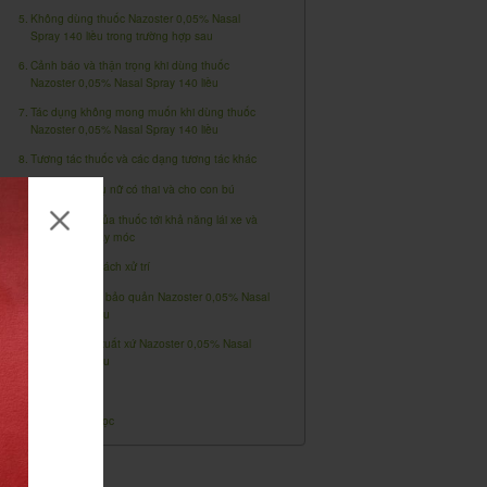
Không dùng thuốc Nazoster 0,05% Nasal
Spray 140 liều trong trường hợp sau
Cảnh báo và thận trọng khi dùng thuốc
Nazoster 0,05% Nasal Spray 140 liều
Tác dụng không mong muốn khi dùng thuốc
Nazoster 0,05% Nasal Spray 140 liều
Tương tác thuốc và các dạng tương tác khác
Sử dụng ở phụ nữ có thai và cho con bú
Ảnh hưởng của thuốc tới khả năng lái xe và
vận hành máy móc
Quá liều và cách xử trí
Hạn dùng và bảo quản Nazoster 0,05% Nasal
Spray 140 liều
Nguồn gốc, xuất xứ Nazoster 0,05% Nasal
Spray 140 liều
Dược lực học
Dược động học