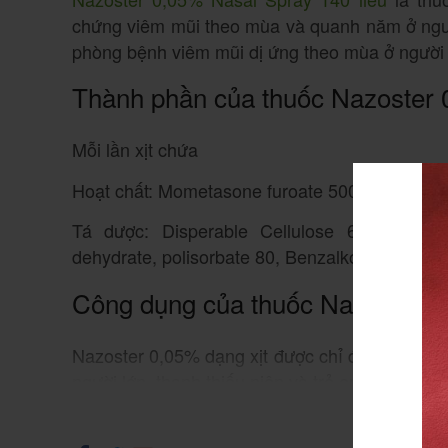
chứng viêm mũi theo mùa và quanh năm ở người 
phòng bệnh viêm mũi dị ứng theo mùa ở người lớn
Thành phần của thuốc Nazoster 
Mỗi lần xịt chứa
Hoạt chất: Mometasone furoate 500mcg
Tá dược: Disperable Cellulose 65 cps, Gly
dehydrate, polisorbate 80, Benzalkonium chlori
Công dụng của thuốc Nazoster 0
Nazoster 0,05% dạng xịt được chỉ định điều tr
người lớn, thanh thiếu niên và trẻ em từ 2 đến 1
Xe
Nazoster 0,05% dạng xịt được chỉ định dự ph
thanh thiếu niên tuổi từ 12 tuổi trở lên.