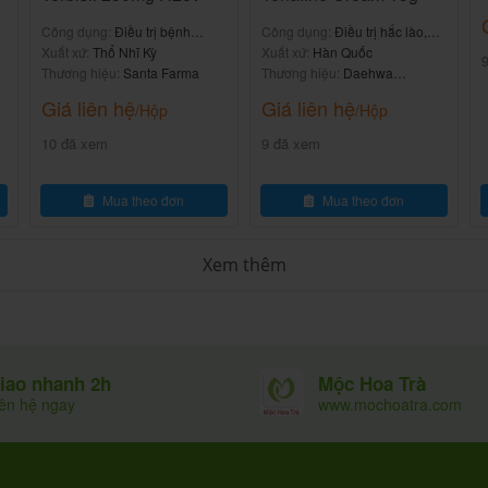
Công dụng:
Điều trị bệnh
Công dụng:
Điều trị hắc lào,
tổng liều dùng có thể được giảm xuống còn 200
nhiễm nấm da, tóc và móng
Xuất xứ:
Thổ Nhĩ Kỳ
lang ben, nấm kẽ chân
Xuất xứ:
Hàn Quốc
Thương hiệu:
Santa Farma
Thương hiệu:
Daehwa
t xịt) vào mỗi lỗ mũi một lần trong ngày.
Pharmaceutical
Giá liên hệ
Giá liên hệ
/Hộp
/Hộp
10 đã xem
9 đã xem
Mua theo đơn
Mua theo đơn
Xem thêm
Mộc Hoa Trà
iao nhanh 2h
www.mochoatra.com
iên hệ ngay