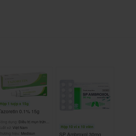
Hộp 1 tuýp x 15g
Tazoretin 0.1% 15g
Công dụng:
Điều trị mụn trứng
Hộp 10 vỉ x 10 viên
cá
uất xứ:
Việt Nam
hương hiệu:
Medisun
SP Ambroxol 30mg