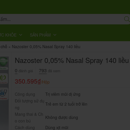
ỨC KHỎE
SẢN PHẨM
 chỗ
»
Nazoster 0,05% Nasal Spray 140 liều
Nazoster 0,05% Nasal Spray 140 liều
0
793
đánh giá
đã xem
350.595
₫
/Hộp
Công dụng
Trị viêm mũi dị ứng
Đối tượng sử dụ
Trẻ em từ 2 tuổi trở lên
ng
Mang thai & Ch
Không được dùng
o con bú
Cách dùng
Dùng xịt mũi