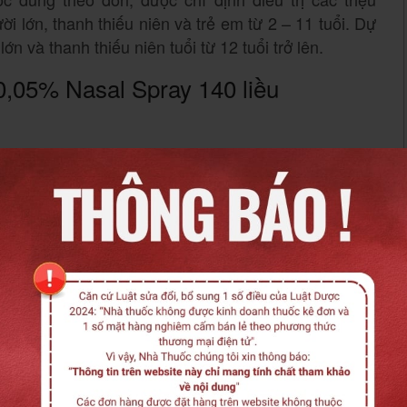
lớn, thanh thiếu niên và trẻ em từ 2 – 11 tuổi. Dự
 và thanh thiếu niên tuổi từ 12 tuổi trở lên.
0,05% Nasal Spray 140 liều
cerine, Citric acid monohydrate, Sodium citrate
de, Phenylethyl alcohol.
,05% Nasal Spray 140 liều
ị các triệu chứng viêm mũi theo mùa và quanh năm ở
1 tuổi.
m thêm
òng bệnh viêm mũi dị ứng theo mùa ở người lớn và