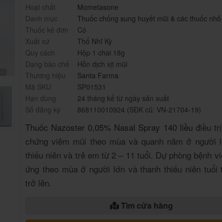
Hoạt chất
Mometasone
Danh mục
Thuốc chống sung huyết mũi & các thuốc nhỏ
Thuốc kê đơn
Có
Xuất xứ
Thổ Nhĩ Kỳ
Quy cách
Hộp 1 chai 18g
Dạng bào chế
Hỗn dịch xịt mũi
Thương hiệu
Santa Farma
Mã SKU
SP01531
Hạn dùng
24 tháng kể từ ngày sản xuất
Số đăng ký
868110010924 (SĐK cũ: VN-21704-19)
Thuốc Nazoster 0,05% Nasal Spray 140 liều
điều trị
chứng viêm mũi theo mùa và quanh năm ở người l
thiếu niên và trẻ em từ 2 – 11 tuổi. Dự phòng bệnh v
ứng theo mùa ở người lớn và thanh thiếu niên tuổi 
trở lên.
Tìm cửa hàng