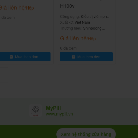
H100v
Giá liên hệ
/Hộp
Công dụng:
Điều trị viêm phế
9 đã xem
quản mạn
Xuất xứ:
Việt Nam
Thương hiệu:
Shinpoong
Daewoo
Giá liên hệ
/Hộp
6 đã xem
Mua theo đơn
Mua theo đơn
MyPill
www.mypill.vn
Xem hệ thống cửa hàng