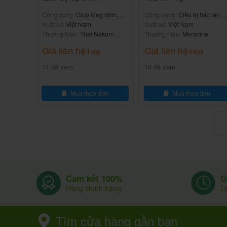
hai lần trong ngày vào mỗi lỗ mũi.
Công dụng:
Giúp long đờm,
Công dụng:
Điều trị hắc lào,
Nếu triệu chứng được kiểm soát đầy đủ, 
giảm ho
Xuất xứ:
Việt Nam
nấm kẽ chân, nấm bẹn
Xuất xứ:
Việt Nam
Thương hiệu:
Thai Nakorn
Thương hiệu:
Meracine
microgram thành 2 nhát xịt (50 microgram/1 nhá
Patana
Giá liên hệ
Giá liên hệ
/Hộp
/Hộp
Hướ
11 đã xem
10 đã xem
ng d
ẫn s
Mua theo đơn
Mua theo đơn
ử d
ụng
N
h
ẹ
n
G
Cam kết 100%
h
L
Hàng chính hãng
à
n
Tìm cửa hàng gần bạn